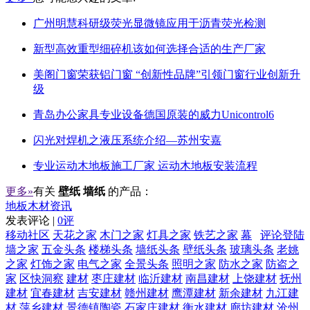
广州明慧科研级荧光显微镜应用于沥青荧光检测
新型高效重型细碎机该如何选择合适的生产厂家
美阁门窗荣获铝门窗 “创新性品牌”引领门窗行业创新升
级
青岛办公家具专业设备德国原装的威力Unicontrol6
闪光对焊机之液压系统介绍—苏州安嘉
专业运动木地板施工厂家 运动木地板安装流程
更多»
有关
壁纸 墙纸
的产品：
地板木材资讯
发表评论 |
0评
移动社区
天花之家
木门之家
灯具之家
铁艺之家
幕
评论登陆
墙之家
五金头条
楼梯头条
墙纸头条
壁纸头条
玻璃头条
老姚
之家
灯饰之家
电气之家
全景头条
照明之家
防水之家
防盗之
家
区快洞察
建材
枣庄建材
临沂建材
南昌建材
上饶建材
抚州
建材
宜春建材
吉安建材
赣州建材
鹰潭建材
新余建材
九江建
材
萍乡建材
景德镇陶瓷
石家庄建材
衡水建材
廊坊建材
沧州