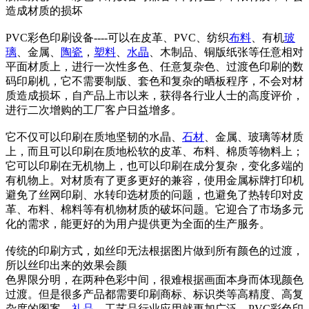
造成材质的损坏
PVC彩色印刷设备----可以在皮革、PVC、纺织
布料
、有机
玻
璃
、金属、
陶瓷
，
塑料
、
水晶
、木制品、铜版纸张等任意相对
平面材质上，进行一次性多色、任意复杂色、过渡色印刷的数
码印刷机，它不需要制版、套色和复杂的晒板程序，不会对材
质造成损坏，自产品上市以来，获得各行业人士的高度评价，
进行二次增购的工厂客户日益增多。
它不仅可以印刷在质地坚韧的水晶、
石材
、金属、玻璃等材质
上，而且可以印刷在质地松软的皮革、布料、棉质等物料上；
它可以印刷在无机物上，也可以印刷在成分复杂，变化多端的
有机物上。对材质有了更多更好的兼容，使用金属标牌打印机
避免了丝网印刷、水转印选材质的问题，也避免了热转印对皮
革、布料、棉料等有机物材质的破坏问题。它迎合了市场多元
化的需求，能更好的为用户提供更为全面的生产服务。
传统的印刷方式，如丝印无法根据图片做到所有颜色的过渡，
所以丝印出来的效果会颜
色界限分明，在两种色彩中间，很难根据画面本身而体现颜色
过渡。但是很多产品都需要印刷商标、标识类等高精度、高复
杂度的图案，
礼品
、工艺品行业应用就更加广泛。PVC彩色印