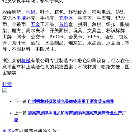
蛇皮纹皮革印花，彩绘手机壳，
彩绘脚垫、
地毯
、鞋子、箱包、移动硬盘、移动电源、U盘、
笔记本
电脑
外壳、手机壳、
充电器
、手表盖、手表带、纪念
币、金银币、
五金
工艺品、
首饰
盒、拼图、象棋、纽扣、眼镜
架、魔方、高尔夫球、开关面板、玩具、文具盒、标识标牌、
工牌、胸卡、公交卡、PVC卡、会员卡、VIP卡、酒盒、包装
盒、茶叶盒、酒瓶、水晶制品、烟灰缸、水晶画、冰晶画，等
等，不限材料，不限尺寸。
浙江众创
机械
有限公司专业制造PVC彩色印刷设备，可以在任
意平面材料上喷绘任意的花纹图案，不限材质，喷绘方便，图
案精美。
打赏
下一篇:
广州明慧科研级荧光显微镜应用于沥青荧光检测
上一篇:
加高声屏障@博罗加高声屏障@加高声屏障专业生产厂
家
更多»
您可能感兴趣的文章: