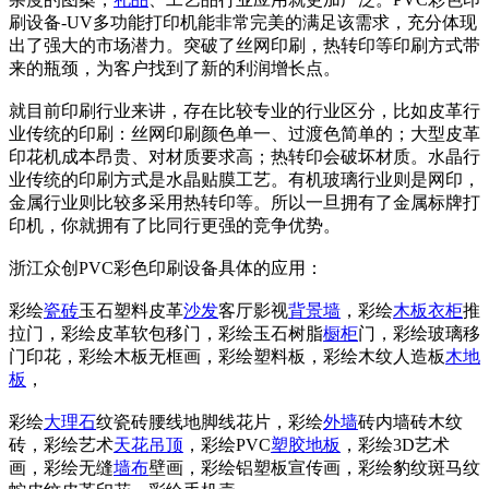
刷设备-UV多功能打印机能非常完美的满足该需求，充分体现
出了强大的市场潜力。突破了丝网印刷，热转印等印刷方式带
来的瓶颈，为客户找到了新的利润增长点。
就目前印刷行业来讲，存在比较专业的行业区分，比如皮革行
业传统的印刷：丝网印刷颜色单一、过渡色简单的；大型皮革
印花机成本昂贵、对材质要求高；热转印会破坏材质。水晶行
业传统的印刷方式是水晶贴膜工艺。有机玻璃行业则是网印，
金属行业则比较多采用热转印等。所以一旦拥有了金属标牌打
印机，你就拥有了比同行更强的竞争优势。
浙江众创PVC彩色印刷设备具体的应用：
彩绘
瓷砖
玉石塑料皮革
沙发
客厅影视
背景墙
，彩绘
木板
衣柜
推
拉门，彩绘皮革软包移门，彩绘玉石树脂
橱柜
门，彩绘玻璃移
门印花，彩绘木板无框画，彩绘塑料板，彩绘木纹人造板
木地
板
，
彩绘
大理石
纹瓷砖腰线地脚线花片，彩绘
外墙
砖内墙砖木纹
砖，彩绘艺术
天花
吊顶
，彩绘PVC
塑胶
地板
，彩绘3D艺术
画，彩绘无缝
墙布
壁画，彩绘铝塑板宣传画，彩绘豹纹斑马纹