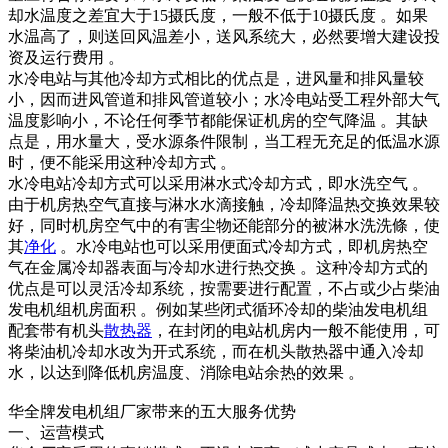
却水温度之差宜大于15摄氏度，一般不低于10摄氏度 。如果
水温高了，则送回风温差小，送风系统大，必然要增大建设投
资及运行费用 。
水冷电站与其他冷却方式相比的优点是，进风量和排风量较
小，因而进风管道和排风管道较小；水冷电站受工程外部大气
温度影响小，不论任何季节都能保证机房的空气降温 。其缺
点是，用水量大，受水源条件限制，当工程无充足的低温水源
时，便不能采用这种冷却方式 。
水冷电站冷却方式可以采用淋水式冷却方式，即水洗空气 。
由于机房热空气直接与淋水水滴接触，冷却降温热交换效果较
好，同时机房空气中的有害尘物还能部分的被淋水洗洗條，使
其
净化
。水冷电站也可以采用便面式冷却方式，即机房热空
气在金属冷却器表面与冷却水进行热交换 。这种冷却方式的
优点是可以灵活冷却系统，按需要进行配置，不占或少占柴油
发电机组机房面积 。例如某些闭式循环冷却的柴油发电机组
配套带有机头
散热器
，在封闭的电站机房内一般不能使用，可
将柴油机冷却水改为开式系统，而在机头散热器中通入冷却
水，以达到降低机房温度、消除电站余热的效果 。
华全牌发电机组厂家带来的五大服务优势
一、运营模式