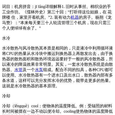
词目：机房拼音：jī fáng详细解释1. 旧时从事丝、棉织业的手
工业作坊。《儒林外史》第三十回：“打听得这位姑娘，在 花
牌楼 住，家里开着机房。”2. 装有动力
机器
的房子。杨朔《龙
马赞》：“本来每天要三十人轮流管理三个机房，现在只需三
个人便绰绰有余了。”
水冷
水冷散热与风冷散热其本质是相同的，只是液冷中利用循环液
将CPU的热量从水冷块中搬运到换热器上再散发出去，由于换
热器的散热面积和散热环境远远要好于一般的风冷散热器，所
以液冷的降温效果非常明显。其实，一套水冷散热系统是由散
热器、
水管
及一个
水泵
组成。配合不同的扣具，各种CPU都可
以使用。水冷散热器有一个进水口及出水口，散热器内部有多
条水道，这样可以充分发挥水冷的优势，能带走更多的热量。
这就是水冷散热器的基本原理。
冷却
冷却（lěngquè）cool：使物体的温度降低。例：受辐照的材料
长时间被摆在一边不动以便冷却。cooling使热物体的温度降低