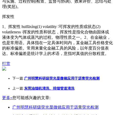
与实施、过程控制(检查、监督与协调)、效果评价、总结与处
理(奖惩)。
挥发性
1、挥发性 huīfāxìng(1) volatility ∶可挥发的性质或状态(2)
volatileness ∶挥发的性质和状态，挥发性是指化合物由固体或
液体变为气体或蒸汽的过程。物理性质之一。2、在金融业，
也是常用语。具体指在一定具体时间内，某金融工具价格变化
的标准偏差。常用来量化金融工具的风险，以年度百分值表
达。标准偏差是统计学上的术语，意指对真值的分散程度。
打赏
下一篇:
广州明慧科研级荧光显微镜应用于沥青荧光检测
上一篇:
东莞油烟机清洗、排烟管道清洗
更多»
您可能感兴趣的文章:
广州明慧科研级荧光显微镜应用于沥青荧光检测