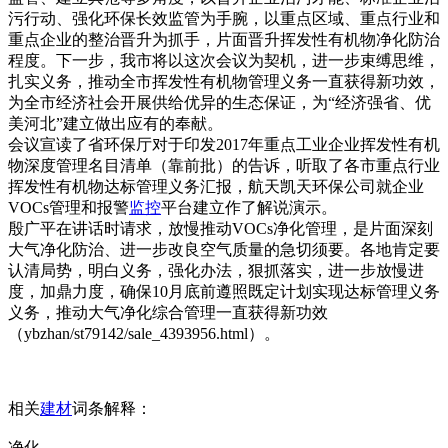
污行动、强化环保长效监管为手腕，以重点区域、重点行业和
重点企业的整治晋升为抓手，片面晋升挥发性有机物净化防治
程度。下一步，我市将以这次会议为契机，进一步束缚思维，
扎实义务，推动全市挥发性有机物管理义务一直获得新功效，
为全市经济社会开展供给优异的生态保证，为“经济强省、优
美河北”建立做出应有的奉献。
会议宣读了省环保厅对于印发2017年重点工业企业挥发性有机
物深度管理名目清单（靠前批）的告诉，听取了各市重点行业
挥发性有机物达标管理义务汇报，航天凯天环保公司就企业
VOCs管理和报警
监控
平台建立作了解说演示。
殷广平在讲话时请求，放慢推动VOCs净化管理，是片面深刻
大气净化防治、进一步改良空气质量的急切须要。各地肯定要
认清局势，明白义务，强化办法，狠抓落实，进一步放慢进
度，加鼎力度，确保10月底前遵照既定计划实现达标管理义务
义务，推动大气净化综合管理一直获得新功效
（ybzhan/st79142/sale_4393956.html）。
相关
建材
词条解释：
净化