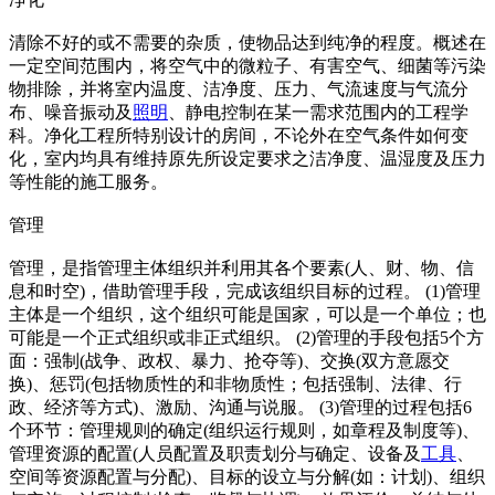
清除不好的或不需要的杂质，使物品达到纯净的程度。概述在
一定空间范围内，将空气中的微粒子、有害空气、细菌等污染
物排除，并将室内温度、洁净度、压力、气流速度与气流分
布、噪音振动及
照明
、静电控制在某一需求范围内的工程学
科。净化工程所特别设计的房间，不论外在空气条件如何变
化，室内均具有维持原先所设定要求之洁净度、温湿度及压力
等性能的施工服务。
管理
管理，是指管理主体组织并利用其各个要素(人、财、物、信
息和时空)，借助管理手段，完成该组织目标的过程。 (1)管理
主体是一个组织，这个组织可能是国家，可以是一个单位；也
可能是一个正式组织或非正式组织。 (2)管理的手段包括5个方
面：强制(战争、政权、暴力、抢夺等)、交换(双方意愿交
换)、惩罚(包括物质性的和非物质性；包括强制、法律、行
政、经济等方式)、激励、沟通与说服。 (3)管理的过程包括6
个环节：管理规则的确定(组织运行规则，如章程及制度等)、
管理资源的配置(人员配置及职责划分与确定、设备及
工具
、
空间等资源配置与分配)、目标的设立与分解(如：计划)、组织