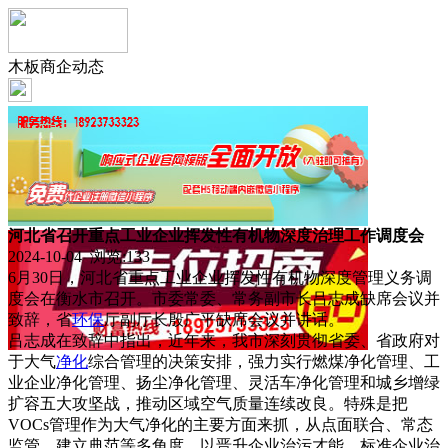
木板商企动态
河北省召开重点工业企业挥发性有机物深度治理工作调度会
2024-10-04 浏览:
133
6月30日，河北省重点工业企业挥发性有机物深度管理义务调
度会在衡水市召开。市委常委、常务副市长吕志成缺席会议并
致辞，省
环保
厅副厅长殷广平缺席会议并讲话。
吕志成在致辞中指出，近年来，我市深刻贯彻省委、省政府对
于大气
净化
综合管理的决策安排，强力实行燃煤净化管理、工
业企业净化管理、扬尘净化管理、灵活车净化管理和城乡增绿
扩容五大攻坚战，推动区域空气质量连续改良。特殊是把
VOCs管理作为大气净化的主要方面来抓，从点面联合、常态
监管、建立典范等多角度，以晋升企业治污才能、标准企业治