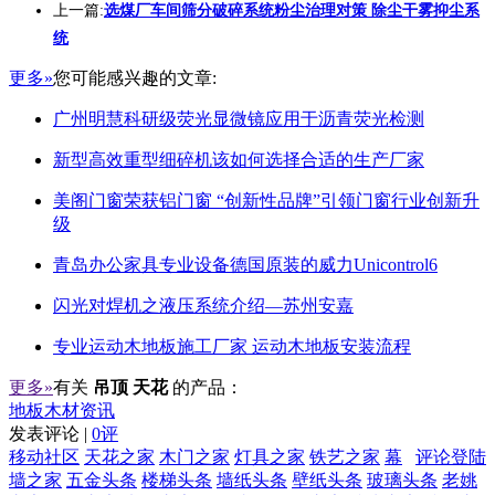
上一篇:
选煤厂车间筛分破碎系统粉尘治理对策 除尘干雾抑尘系
统
更多»
您可能感兴趣的文章:
广州明慧科研级荧光显微镜应用于沥青荧光检测
新型高效重型细碎机该如何选择合适的生产厂家
美阁门窗荣获铝门窗 “创新性品牌”引领门窗行业创新升
级
青岛办公家具专业设备德国原装的威力Unicontrol6
闪光对焊机之液压系统介绍—苏州安嘉
专业运动木地板施工厂家 运动木地板安装流程
更多»
有关
吊顶 天花
的产品：
地板木材资讯
发表评论 |
0评
移动社区
天花之家
木门之家
灯具之家
铁艺之家
幕
评论登陆
墙之家
五金头条
楼梯头条
墙纸头条
壁纸头条
玻璃头条
老姚