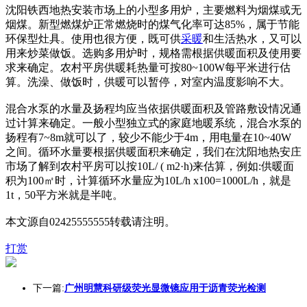
沈阳铁西地热安装市场上的小型多用炉，主要燃料为烟煤或无
烟煤。新型燃煤炉正常燃烧时的煤气化率可达85%，属于节能
环保型灶具。使用也很方便，既可供
采暖
和生活热水，又可以
用来炒菜做饭。选购多用炉时，规格需根据供暖面积及使用要
求来确定。农村平房供暖耗热量可按80~100W每平米进行估
算。洗澡、做饭时，供暖可以暂停，对室内温度影响不大。
混合水泵的水量及扬程均应当依据供暖面积及管路敷设情况通
过计算来确定。一般小型独立式的家庭地暖系统，混合水泵的
扬程有7~8m就可以了，较少不能少于4m，用电量在10~40W
之间。循环水量要根据供暖面积来确定，我们在沈阳地热安庄
市场了解到农村平房可以按10L/ ( m2·h)来估算，例如:供暖面
积为100㎡时，计算循环水量应为10L/h x100=1000L/h，就是
1t，50平方米就是半吨。
本文源自02425555555转载请注明。
打赏
下一篇:
广州明慧科研级荧光显微镜应用于沥青荧光检测