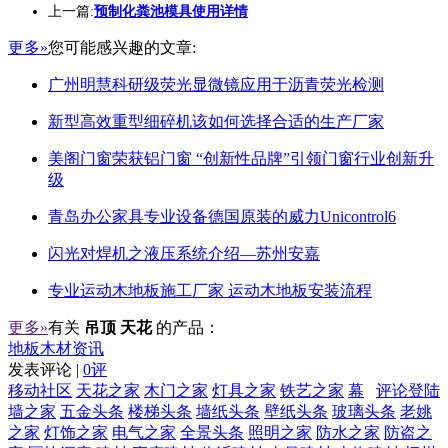
上一篇:
预制化粪池模具使用详情
更多»
您可能感兴趣的文章:
广州明慧科研级荧光显微镜应用于沥青荧光检测
新型高效重型细碎机该如何选择合适的生产厂家
美阁门窗荣获铝门窗 “创新性品牌”引领门窗行业创新升
级
青岛办公家具专业设备德国原装的威力Unicontrol6
闪光对焊机之液压系统介绍—苏州安嘉
专业运动木地板施工厂家 运动木地板安装流程
更多»
有关
吊顶 天花
的产品：
地板木材资讯
发表评论 |
0评
移动社区
天花之家
木门之家
灯具之家
铁艺之家
幕
评论登陆
墙之家
五金头条
楼梯头条
墙纸头条
壁纸头条
玻璃头条
老姚
之家
灯饰之家
电气之家
全景头条
照明之家
防水之家
防盗之