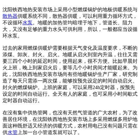
沈阳铁西地热安装市场上采用小型燃煤锅炉的地板供暖系统与
散热器
供暖系统不同，散热器供暖，可以利用重力循环方式，
不设循环
水泵
。地暖的加热管均暗埋于地下，管道长、阻力
大，又没有足够的重力水头可供利用，所以，一般都应当设循
环水泵。
过去的家用燃煤供暖炉需要根据天气变化及温度要求，不断的
添煤、卸灰、封火、启火。地暖从启火到室内升温，往往又需
要三四个小时的延迟时间，使用起来，很不方便。比如早晨封
火上班，晚上到家启火后，要等几个小时房间才能暖起来。为
此，沈阳铁西地热安装市场尚有些地暖锅炉生产厂家，研究制
造了每天只需添一两次煤，能够按预先设定的时间自动启火、
封火的燃煤锅炉。上班的家庭，可以采用24h定时器，按预先
设定的时间自动运行。全天有人的家庭，也可采用小时间歇式
定时器自动运行。
在没有集中供热管网，也没有天然气管道的广大农村，为了改
善居住环境，在沈阳铁西地热安装市场上多采用燃煤多用炉地
面这种既舒适又经济的供暖方式，农村用电已没有问题只需在
供
水管
上加一台小管道泵就可以了。