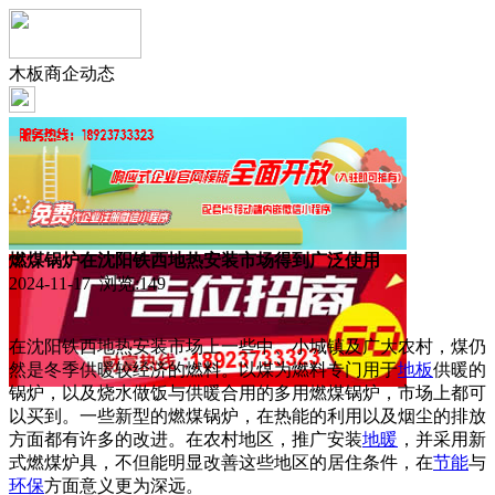
木板商企动态
燃煤锅炉在沈阳铁西地热安装市场得到广泛使用
2024-11-17 浏览:
149
在沈阳铁西地热安装市场上一些中、小城镇及广大农村，煤仍
然是冬季供暖较经济的燃料。以煤为燃料专门用于
地板
供暖的
锅炉，以及烧水做饭与供暖合用的多用燃煤锅炉，市场上都可
以买到。一些新型的燃煤锅炉，在热能的利用以及烟尘的排放
方面都有许多的改进。在农村地区，推广安装
地暖
，并采用新
式燃煤炉具，不但能明显改善这些地区的居住条件，在
节能
与
环保
方面意义更为深远。