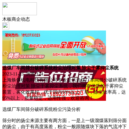
木板商企动态
选煤厂车间筛分破碎系统粉尘治理对策 除尘干雾抑尘系统
2023-11-23 浏览:
124
上海焕领机电科技有限公司专业提供选煤厂车间筛分破碎系统
粉尘治理对策 除尘干雾抑尘系统，我们拥有优质的干雾抑尘
装置，雾化效果好，优于国内98%以上厂商，除尘效率高，达
95%以上，质量稳定，适用性强，欢迎咨询！
选煤厂车间筛分破碎系统粉尘污染分析
筛分时的扬尘来源主要有两方面，一是上一级溜煤落到筛分面
的扬尘，由于有高度落差，粉尘一般跟随煤块下落的气流冲下