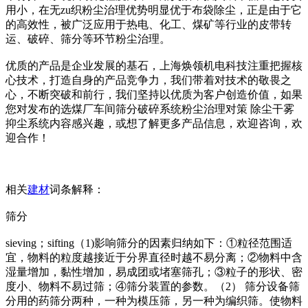
用小，在无zu织粉尘治理优势明显优于布袋除尘，正是由于它
的高效性，被广泛应用于热电、化工、煤矿等行业的皮带转
运、破碎、筛分等环节粉尘治理。
优质的产品是企业发展的基石，上海焕领机电科技注重把握核
心技术，打造自身的产品竞争力，我们带着对技术的敬畏之
心，不断突破和前行，我们坚持以优质为客户创造价值，如果
您对发布的选煤厂车间筛分破碎系统粉尘治理对策 除尘干雾
抑尘系统内容感兴趣，或想了解更多产品信息，欢迎咨询，欢
迎合作！
相关
建材
词条解释：
筛分
sieving；sifting（1)影响筛分的因素归纳如下：①粒径范围适
宜，物料的粒度越接近于分界直径时越不易分离；②物料中含
湿量增加，黏性增加，易成团或堵塞筛孔；③粒子的形状、密
度小、物料不易过筛；④筛分装置的参数。（2） 筛分设备筛
分用的药筛分两种，一种为模压筛，另一种为编织筛。使物料