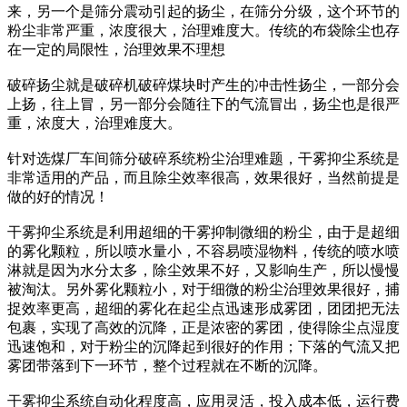
来，另一个是筛分震动引起的扬尘，在筛分分级，这个环节的
粉尘非常严重，浓度很大，治理难度大。传统的布袋除尘也存
在一定的局限性，治理效果不理想
破碎扬尘就是破碎机破碎煤块时产生的冲击性扬尘，一部分会
上扬，往上冒，另一部分会随往下的气流冒出，扬尘也是很严
重，浓度大，治理难度大。
针对选煤厂车间筛分破碎系统粉尘治理难题，干雾抑尘系统是
非常适用的产品，而且除尘效率很高，效果很好，当然前提是
做的好的情况！
干雾抑尘系统是利用超细的干雾抑制微细的粉尘，由于是超细
的雾化颗粒，所以喷水量小，不容易喷湿物料，传统的喷水喷
淋就是因为水分太多，除尘效果不好，又影响生产，所以慢慢
被淘汰。另外雾化颗粒小，对于细微的粉尘治理效果很好，捕
捉效率更高，超细的雾化在起尘点迅速形成雾团，团团把无法
包裹，实现了高效的沉降，正是浓密的雾团，使得除尘点湿度
迅速饱和，对于粉尘的沉降起到很好的作用；下落的气流又把
雾团带落到下一环节，整个过程就在不断的沉降。
干雾抑尘系统自动化程度高，应用灵活，投入成本低，运行费