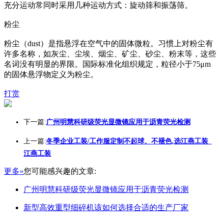
充分运动常同时采用几种运动方式：旋动筛和振荡筛。
粉尘
粉尘（dust）是指悬浮在空气中的固体微粒。习惯上对粉尘有
许多名称，如灰尘、尘埃、烟尘、矿尘、砂尘、粉末等，这些
名词没有明显的界限。国际标准化组织规定，粒径小于75μm
的固体悬浮物定义为粉尘。
打赏
下一篇:
广州明慧科研级荧光显微镜应用于沥青荧光检测
上一篇:
冬季企业工装/工作服定制不起球、不褪色,选江燕工装_
江燕工装
更多»
您可能感兴趣的文章:
广州明慧科研级荧光显微镜应用于沥青荧光检测
新型高效重型细碎机该如何选择合适的生产厂家