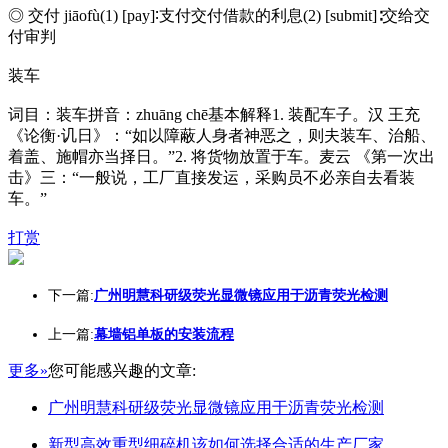
◎ 交付 jiāofù(1) [pay]∶支付交付借款的利息(2) [submit]∶交给交
付审判
装车
词目：装车拼音：zhuāng chē基本解释1. 装配车子。汉 王充
《论衡·讥日》：“如以障蔽人身者神恶之，则夫装车、治船、
着盖、施帽亦当择日。”2. 将货物放置于车。麦云 《第一次出
击》三：“一般说，工厂直接发运，采购员不必亲自去看装
车。”
打赏
下一篇:
广州明慧科研级荧光显微镜应用于沥青荧光检测
上一篇:
幕墙铝单板的安装流程
更多»
您可能感兴趣的文章:
广州明慧科研级荧光显微镜应用于沥青荧光检测
新型高效重型细碎机该如何选择合适的生产厂家