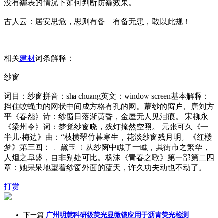
没有霾表的情况下如何判断防霾效果。
古人云：居安思危，思则有备，有备无患，敢以此规！
相关
建材
词条解释：
纱窗
词目：纱窗拼音：shā chuāng英文：window screen基本解释：
挡住蚊蝇虫的网状中间成方格有孔的网。蒙纱的窗户。唐刘方
平《春怨》诗：纱窗日落渐黄昏，金屋无人见泪痕。 宋柳永
《梁州令》词：梦觉纱窗晓，残灯掩然空照。 元张可久《一
半儿·梅边》曲：“枝横翠竹暮寒生，花淡纱窗残月明。《红楼
梦》第三回：﹝ 黛玉 ﹞从纱窗中瞧了一瞧，其街市之繁华，
人烟之阜盛，自非别处可比。杨沫《青春之歌》第一部第二四
章：她呆呆地望着纱窗外面的蓝天，许久功夫动也不动了。
打赏
下一篇:
广州明慧科研级荧光显微镜应用于沥青荧光检测