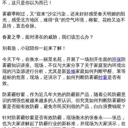
不，这只是你以为而已！
雾霾季刚过，又“迎来”沙尘污染，还未好好感受春天明媚的阳
光，感受北方地区，难得“良”的空气环境，柳絮、花粉又迫不
及待，直击命脉。
春夏之季，面对潜在的威胁，我们该怎么办？
别着急，小冠陪你一起来了解！
今天下午，在衡水—丽景名苑，开展了一场别开生面的
环保
防
雾霾知识讲座。现场，不仅与大家分享了关于家庭室内环境出
现的污染源进行分析，尤其是新
装修
家庭如何判断甲醛、苯等
超标的危害，现场，还演示了，如何判断防雾霾
纱窗
是否有
效。
防雾霾纱窗，作为近几年大热的防霾新产品，随着公民防霾意
识的增强也被越来越多的人所认识。但究竟如何判断防雾霾纱
窗是否能有效防霾，避免市民买到假的产品，白白浪费钱呢？
针对防雾霾纱窗是否有效防霾，现场衡水的张春永——张总，
也为大家讲解起了防霾行业的新标准，并现场为大家演示，在