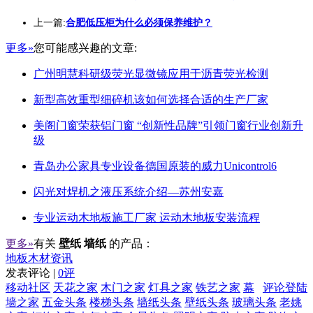
上一篇:
合肥低压柜为什么必须保养维护？
更多»
您可能感兴趣的文章:
广州明慧科研级荧光显微镜应用于沥青荧光检测
新型高效重型细碎机该如何选择合适的生产厂家
美阁门窗荣获铝门窗 “创新性品牌”引领门窗行业创新升
级
青岛办公家具专业设备德国原装的威力Unicontrol6
闪光对焊机之液压系统介绍—苏州安嘉
专业运动木地板施工厂家 运动木地板安装流程
更多»
有关
壁纸 墙纸
的产品：
地板木材资讯
发表评论 |
0评
移动社区
天花之家
木门之家
灯具之家
铁艺之家
幕
评论登陆
墙之家
五金头条
楼梯头条
墙纸头条
壁纸头条
玻璃头条
老姚