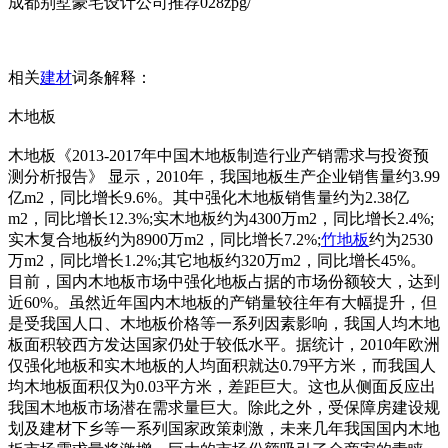
成都别墅豪宅设计公司推荐028zpg/
相关
建材
词条解释：
木地板
木地板《2013-2017年中国木地板制造行业产销需求与投资预
测分析报告》 显示，2010年，我国地板生产企业销售量约3.99
亿m2，同比增长9.6%。其中强化木地板销售量约为2.38亿
m2，同比增长12.3%;实木地板约为4300万m2，同比增长2.4%;
实木复合地板约为8900万m2，同比增长7.2%;
竹地板
约为2530
万m2，同比增长1.2%;其它地板约320万m2，同比增长45%。
目前，国内木地板市场中强化地板占据的市场份额较大，达到
近60%。虽然近年国内木地板的产销量较往年有大幅提升，但
是受我国人口、木地板价格等一系列因素影响，我国人均木地
板面积较西方发达国家仍处于较低水平。据统计，2010年欧洲
仅强化地板和实木地板的人均面积就达0.79平方米，而我国人
均木地板面积仅为0.03平方米，差距巨大。这也从侧面反应出
我国木地板市场潜在需求量巨大。除此之外，受保障房建设规
划及建材下乡等一系列国家政策刺激，未来几年我国国内木地