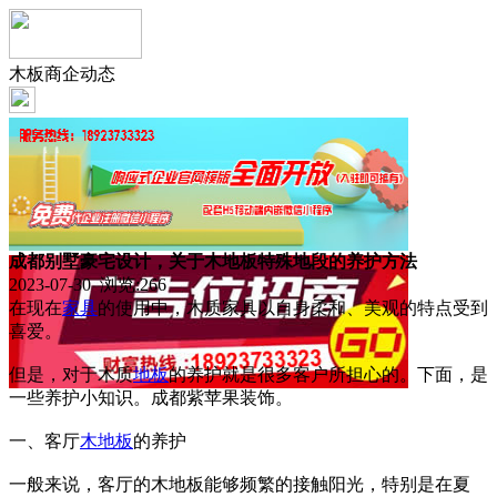
木板商企动态
成都别墅豪宅设计，关于木地板特殊地段的养护方法
2023-07-30 浏览:
266
在现在
家具
的使用中，木质家具以自身柔和、美观的特点受到
喜爱。
但是，对于木质
地板
的养护就是很多客户所担心的。下面，是
一些养护小知识。成都紫苹果装饰。
一、客厅
木地板
的养护
一般来说，客厅的木地板能够频繁的接触阳光，特别是在夏