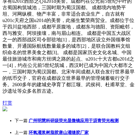
享有u201c西部之心u201d美誉。成都约在公元前5世纪中叶的
古蜀国构筑城池，三国时期为蜀汉国都。 成都境内地势平
坦、河网纵横、物产丰富，非常适合农业生产，自古就有
u201c天府之国u201d的美誉，此催生繁荣商贸业。成都位于位
于四川盆地西部，成都平原腹地，成都东与德阳、资阳毗邻，
西与雅安、阿坝接壤，南与眉山相连。 成都是中国五大战区
之一的西部战区司令部驻地[1]，是西部地区设立外国领事馆
数量、开通国际航线数量最多的城市[2]，是联合国教科文组
织命名的世界美食之都[3]。 成都是国家历史文化名城、中国
最佳旅游城市和南方丝绸之路的起点、u201c十大古都u201d之
一[4]，约在公元前5世纪筑城，西汉时已成为中国六大都市之
一，三国时期为蜀汉国都。北宋年间成都人联合发行世界最早
的纸币交子，官府在成都设立世界最早的管理储蓄银行交子
务。2600多年的建城史孕育了都江堰、武侯祠、杜甫草堂、金
沙遗址等众多名胜古迹。
打赏
下一篇:
广州明慧科研级荧光显微镜应用于沥青荧光检测
上一篇:
环氧灌浆树脂胶唐山灌缝胶厂家