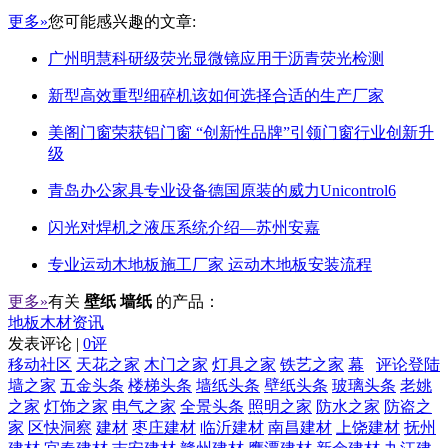
更多»
您可能感兴趣的文章:
广州明慧科研级荧光显微镜应用于沥青荧光检测
新型高效重型细碎机该如何选择合适的生产厂家
美阁门窗荣获铝门窗 “创新性品牌”引领门窗行业创新升
级
青岛办公家具专业设备德国原装的威力Unicontrol6
闪光对焊机之液压系统介绍—苏州安嘉
专业运动木地板施工厂家 运动木地板安装流程
更多»
有关
壁纸 墙纸
的产品：
地板木材资讯
发表评论 |
0评
移动社区
天花之家
木门之家
灯具之家
铁艺之家
幕
评论登陆
墙之家
五金头条
楼梯头条
墙纸头条
壁纸头条
玻璃头条
老姚
之家
灯饰之家
电气之家
全景头条
照明之家
防水之家
防盗之
家
区快洞察
建材
枣庄建材
临沂建材
南昌建材
上饶建材
抚州