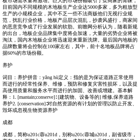
板市场需求量将激增。巨大的市场份额吸引了众商家的青睐，
目前国内不同规模的木地板生产企业达5000多家，多为粗放型
生产的小规模企业，其中不乏一些不法商贩他们无视行业规
范，扰乱行业价格，地板产品层次混乱，抄袭风盛行，商家间
的恶意竞争成了行业发展的软肋。前瞻网分析认为，随着新规
的出台，地板企业品牌集中度将会加速，大量的劣势企业将被
淘汰，国内木地板企业将迅速迎来重新洗牌。最后国内地板的
品牌数量将会控制在100家左右，其中，前十名地板品牌将占
据60%的市场份额。
养护
词目：养护拼音：yǎng hù定义：指的是为保证道路正常使用
而进行的经常性保养、维修，预防和修复灾害性损坏，以及提
高使用质量和服务水平而进行的加固、改善或增建。基本解
释：1. [mantain;conserve]∶ [建筑物、设备等的] 维修,保养道路
养护2. [conservation]∶对自然资源的有计划的管理以防止开发、
毁坏或忽视生物资源养护
成都
成都，简称u201c蓉u201d，别称u201c蓉城u201d，副省级市，