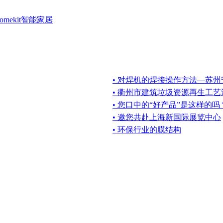
mekit智能家居
• 对焊机的焊接操作方法—苏州
• 衢州市建筑垃圾资源再生工
• 您口中的“好产品”是这样的吗
• 邀您共赴上海新国际展览中心
• 环保行业的膜结构