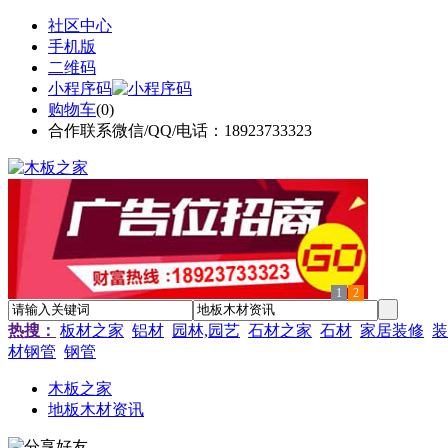
社区中心
手机版
二维码
小程序码
购物车
(
0
)
合作联系微信/QQ/电话：18923733323
1
2
热搜：
板材之家
铝材
园林,园艺
石材之家
石材
家居装修
装
材钢管
钢管
木板之家
地板木材资讯