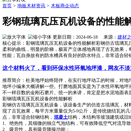
首页
>
地板木材资讯
>
木板商企动态
彩钢琉璃瓦压瓦机设备的性能
更新日期：2024-06-18 来源：
建材
核心提示：彩钢琉璃瓦压瓦机设备的性能解析彩钢仿古琉璃瓦压
柔和的曲线，明显的阶梯，极富产立体感地再现了古瓦效果，每
性能；瓦自身故有的防水槽具有良好的防水特点，非常适合轻
这个材料火了，看到环保水性环氧地坪漆，网友不淡
推荐简介：杜美地坪始终陪伴，在实行地坪动工的时候，对地
地坪小编来大概讲解一些。打磨地面其实是为了水性环氧地坪
不一样目数的金刚石磨片。统一的来讲，肯定是把水泥地面表层的浮
彩钢琉璃瓦压瓦机设备的性能解析
彩钢仿古琉璃瓦压瓦机设备，该设备生产的仿造古琉璃瓦，材料选0
现了古瓦效果，每平方米重量仅为5-9公斤，是传统烧结瓦的
点，非常适合轻钢结构，
混凝土
结构，木结构等坡顶建筑或旧
1、绝热性，其细微的独立气泡结构，可有效降低空气对流导
2、吸音性，具有吸音降噪功能；