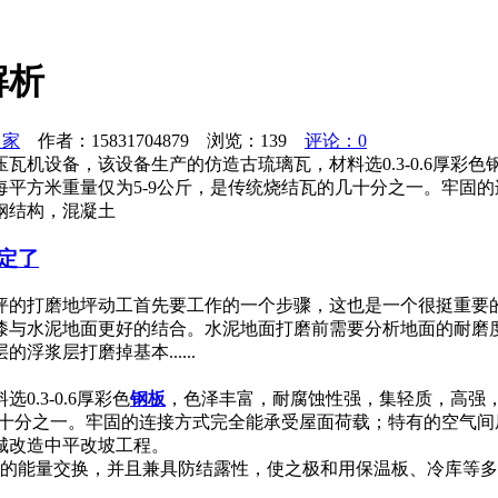
解析
之家
作者：15831704879 浏览：
139
评论：0
瓦机设备，该设备生产的仿造古琉璃瓦，材料选0.3-0.6厚彩
平方米重量仅为5-9公斤，是传统烧结瓦的几十分之一。牢固
钢结构，混凝土
定了
坪的打磨地坪动工首先要工作的一个步骤，这也是一个很挺重要
漆与水泥地面更好的结合。水泥地面打磨前需要分析地面的耐磨
浆层打磨掉基本......
.3-0.6厚彩色
钢板
，色泽丰富，耐腐蚀性强，集轻质，高强
几十分之一。牢固的连接方式完全能承受屋面荷载；特有的空气间
城改造中平改坡工程。
致的能量交换，并且兼具防结露性，使之极和用保温板、冷库等