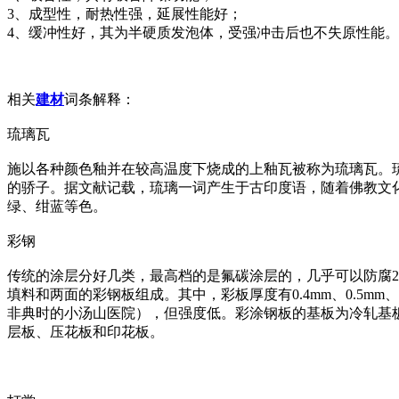
3、成型性，耐热性强，延展性能好；
4、缓冲性好，其为半硬质发泡体，受强冲击后也不失原性能。
相关
建材
词条解释：
琉璃瓦
施以各种颜色釉并在较高温度下烧成的上釉瓦被称为琉璃瓦。
的骄子。据文献记载，琉璃一词产生于古印度语，随着佛教文
绿、绀蓝等色。
彩钢
传统的涂层分好几类，最高档的是氟碳涂层的，几乎可以防腐
填料和两面的彩钢板组成。其中，彩板厚度有0.4mm、0.5mm、
非典时的小汤山医院），但强度低。彩涂钢板的基板为冷轧基
层板、压花板和印花板。