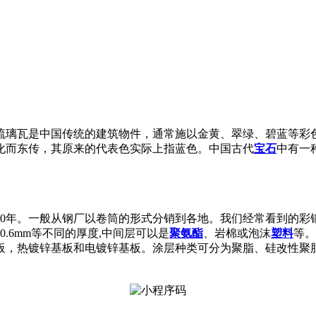
琉璃瓦是中国传统的建筑物件，通常施以金黄、翠绿、碧蓝等彩
化而东传，其原来的代表色实际上指蓝色。中国古代
宝石
中有一
20年。一般从钢厂以卷筒的形式分销到各地。我们经常看到的彩
0.6mm等不同的厚度,中间层可以是
聚氨酯
、岩棉或泡沫
塑料
等。
板，热镀锌基板和电镀锌基板。涂层种类可分为聚脂、硅改性聚