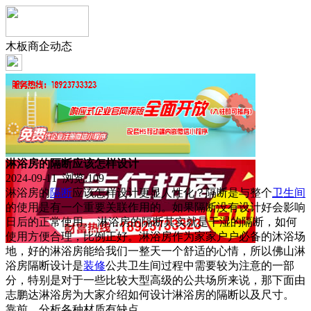
木板商企动态
淋浴房的隔断应该怎样设计
2024-09-11 浏览:
109
淋浴房的
隔断
应该怎样设计更显人性化？隔断是与整个
卫生间
的使用是有一个重要关联作用的。如果隔断没有设计好会影响
日后的正常使用。 淋浴房的隔断其实就是干湿的隔断，如何
使用方便合理，比例正好。淋浴房作为家家户户必备的沐浴场
地，好的淋浴房能给我们一整天一个舒适的心情，所以佛山淋
浴房隔断设计是
装修
公共卫生间过程中需要较为注意的一部
分，特别是对于一些比较大型高级的公共场所来说，那下面由
志鹏达淋浴房为大家介绍如何设计淋浴房的隔断以及尺寸。
靠前、分析各种材质有缺点