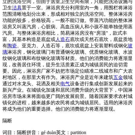
立的洗浴空间，但由于居室卫生空间有限，只能把洗浴设施与
卫生
洁具
置于一室。淋浴房充分利用室内一角，用围栏将淋浴
范围清晰地划分出来，形成相对独立的洗浴空间。整体淋浴房
功能的较多，价格较高，一般不能订做。带蒸汽功能的整体淋
浴房又叫蒸汽房，心脏病、高血压病人和小孩不能单独使用蒸
汽房。与整体淋浴房相比，简易淋浴房没有“房顶”，款式丰
富，其基本构造是底盆或
人造石
底坎或天然石底坎，底盆质地
有
陶瓷
、亚克力、人造石等，底坎或底盆上安装塑料或钢化
玻
璃
淋浴房，钢化玻璃门有普通钢化玻璃、优质钢化玻璃、水波
纹钢化玻璃和布纹钢化玻璃等材质。他们的消费能力将逐渐显
现，改善居住环境，提升生活质素正成为城镇居民的迫切需
要。因此，淋浴房厂家不妨把市场定位瞄准二线城市和广大农
村地区，在那里大有作为。淋浴房产业是近年来建筑
五金
领域
通过对水龙头、花洒及相关
电气
设备进行集成创新发展起来的
新兴产业。在城镇化加速和居民消费升级的大背景下，中国淋
浴房市场未来将面临更广阔的发展前景。随着国家要求农村城
镇化的进程，越来越多的农民将成为城镇居民。适用的淋浴房
将成为他们的重要选择。他们的消费能力将逐渐显现。
隔断
词目：隔断拼音：gé duàn英文：partition