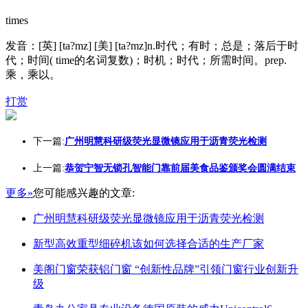
times
发音：[英] [ta?mz] [美] [ta?mz]n.时代；有时；总是；落后于时
代；时间( time的名词复数)；时机；时代；所需时间。prep.
乘，乘以。
打赏
下一篇:
广州明慧科研级荧光显微镜应用于沥青荧光检测
上一篇:
恭贺宁智无锁孔智能门靠前届美食品鉴颁奖会圆满结束
更多»
您可能感兴趣的文章:
广州明慧科研级荧光显微镜应用于沥青荧光检测
新型高效重型细碎机该如何选择合适的生产厂家
美阁门窗荣获铝门窗 “创新性品牌”引领门窗行业创新升
级