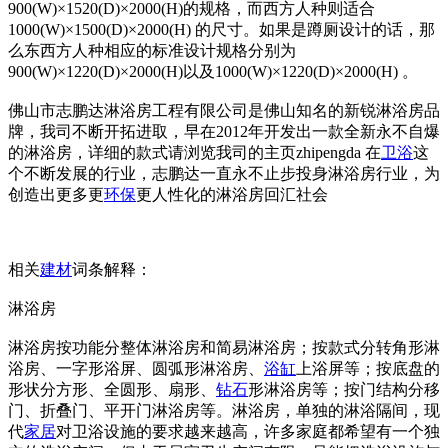
900(W)×1520(D)×2000(H)的规格，而西方人种则适合
1000(W)×1500(D)×2000(H) 的尺寸。如果是蹲厕设计的话，那
么东西方人种相应的标准设计规格分别为
900(W)×1220(D)×2000(H)以及1000(W)×1220(D)×2000(H) 。
佛山市志鹏达淋浴房工程有限公司是佛山知名的新锐淋浴房品
牌，我司不断开拓进取，早在2012年开发出一款全新永不自爆
的淋浴房，详细的款式请浏览我司的主页zhipengda 在
卫浴
这
个不断发展的行业，志鹏达一直永不止步投身淋浴房行业，为
创造出更多更
环保
更人性化的淋浴房回汇社会
相关
建材
词条解释：
淋浴房
淋浴房按功能分整体淋浴房和简易淋浴房；按款式分转角形淋
浴房、一字形浴屏、圆弧形淋浴房、
浴缸
上浴屏等；按底盘的
形状分方形、全圆形、扇形、
钻石
形淋浴房等；按门结构分移
门、折叠门、平开门淋浴房等。淋浴房，单独的淋浴隔间，现
代
家居
对卫浴设施的要求越来越高，许多家庭都希望有一个独