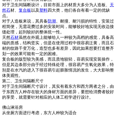
对于卫生间隔断设计，目前市面上的材质大多分为人造板、
天
然石
材、
复合板
以及
塑料
四大类，他们各自有着一定的优缺
点。
对于人造板来说，其具备
防潮
、耐撞、耐污损的特性，安装过
程简便，无需花费过多的安装时间，能够较好地实现无收边接
缝处理，起到较好的整体统一性。
天然
石材
虽然在外观上能够给人一种较为高档的感觉，具备高
端的质感，结构坚实，但是在使用过程中很容易泛黄，而且石
材的纹路千变万化，造型也多有差异，因此如果想要打造整齐
划一的效果可能有一定的困难。
复合板的版型较为美感，而且质地较轻，容易实现安装操作，
但是其边条部分由于经过特殊处理，很容易产生氧化效果，特
别是在水汽的进入下很容易引起膨胀情况的发生，大大影响整
体美观性。
第二、卫生间隔断尺寸
对于卫生间隔断尺寸设计，其实有着东方和西方两者之分，由
于东西方人种存在较大的身材方面的差异，要想给消费者较好
的享受，就需要针对相应的人体工程学进行设计。
佛山淋浴房
从坐厕方面进行考虑，东方人种较为适合