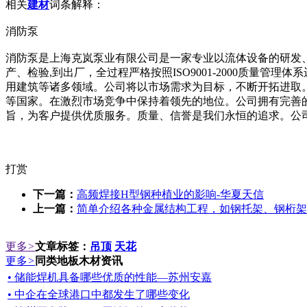
相关
建材
词条解释：
消防泵
消防泵是上海克岚泵业有限公司是一家专业以流体设备的研发
产、检验,到出厂，全过程严格按照ISO9001-2000质量管理
用建筑等诸多领域。公司将以市场需求为目标，不断开拓进取
等国家。在激烈市场竞争中保持着领先的地位。公司拥有完善
旨，为客户提供优质服务。质量、信誉是我们永恒的追求。公
打赏
下一篇：
高频焊接H型钢种植业的影响-华夏天信
上一篇：
简单介绍各种金属结构工程，如钢托架、钢桁架
更多
>
文章标签：
吊顶
天花
更多
>
同类地板木材资讯
• 储能焊机具备哪些优质的性能—苏州安嘉
• 中企在全球港口中都发生了哪些变化