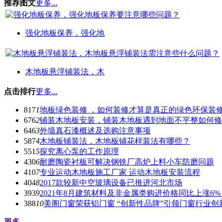
推荐图文
更多...
强化地板保养，强化地
木地板悬浮铺装法，木
点击排行
更多...
817
1
地板绿色装修 ，如何装修才算是真正的绿色环保装
676
2
铺装木地板安装，铺装木地板遇到地面不平整如何修
646
3
外墙真石漆概述及选购注意事项
587
4
木地板铺装法，木地板铺花样装法有哪些？
551
5
探究离心泵的工作原理
430
6
耐磨陶瓷衬板可解决钢铁厂高炉上料小车防磨问题
410
7
专业运动木地板施工厂家 运动木地板安装流程
404
8
2017款较新中空玻璃设备已推进河北市场
393
9
2021年8月建筑材料及非金属类购进价格同比上涨6%
388
10
美阁门窗荣获铝门窗 “创新性品牌”引领门窗行业创
更多...