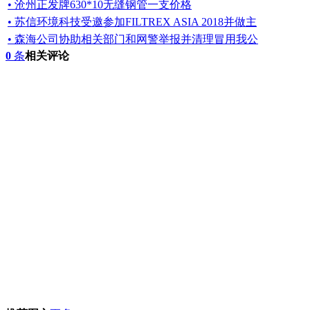
• 沧州正发牌630*10无缝钢管一支价格
• 苏信环境科技受邀参加FILTREX ASIA 2018并做主
• 森海公司协助相关部门和网警举报并清理冒用我公
0
条
相关评论