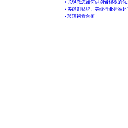
• 龙飒教您如何识别岩棉板的优
• 美缝剂贴牌、美缝行业标准
• 玻璃钢看台椅