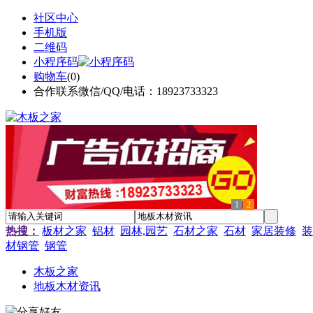
社区中心
手机版
二维码
小程序码
购物车
(
0
)
合作联系微信/QQ/电话：18923733323
1
2
热搜：
板材之家
铝材
园林,园艺
石材之家
石材
家居装修
装
材钢管
钢管
木板之家
地板木材资讯