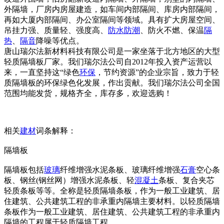
外隔墙，厂房内房屋建造，如车间内部隔间、库房内部隔间，
再如大厦内部隔间、办公室隔间等领域。具有扩大房屋空间、
吊挂力强、质量轻、强度高、
防水
防潮
、防火不燃、保温
隔
热
、
隔音
降噪等优点。
唐山瑞尔法新材料科技有限公司是一家坐落于北方地区的大型
轻质隔墙板厂家。我们瑞尔法公司自2012年投入资产运营以
来，一直坚持这“绿色
环保
，节约资源”的企业宗旨，致力于轻
质隔墙板的环保绿色化发展，作出贡献。我们瑞尔法公司全国
范围均能发货，规格齐全，库存多，欢迎选购！
相关
建材
词条解释：
隔墙板
隔墙板包括
玻璃
纤维增强水泥条板、玻璃纤维增强
石膏
空心条
板、钢丝(钢丝网）增强水泥条板、轻
混凝土
条板、复合夹芯
轻质条板等等。全称是轻质隔墙条板，作为一般工业建筑、居
住建筑、公共建筑工程的非承重内隔墙主要材料。以轻质隔墙
条板作为一般工业建筑、居住建筑、公共建筑工程的非承重内
隔墙的工程属于轻质隔墙工程。