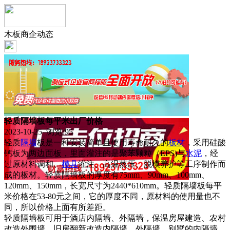
木板商企动态
轻质隔墙板每平米出厂价格
2023-10-25 浏览:
95
轻质
隔墙
板是一种安装简单且使用寿命耐久的
板材
，采用硅酸
钙板为两边面板，里面灌注的是聚苯颗粒（EPS)与
水泥
，经
过原材料调和、
模具
灌注、高温蒸压、脱模养护等工序制作而
成的板材。轻质隔墙板的厚度有75mm、90mm、100mm、
120mm、150mm，长宽尺寸为2440*610mm。轻质隔墙板每平
米价格在53-80元之间，它的厚度不同，原材料的使用量也不
同，所以价格上面有所差距。
轻质隔墙板可用于酒店内隔墙、外隔墙，保温房屋建造、农村
改造外围墙，旧房翻新改造内隔墙、外隔墙，别墅的内隔墙、