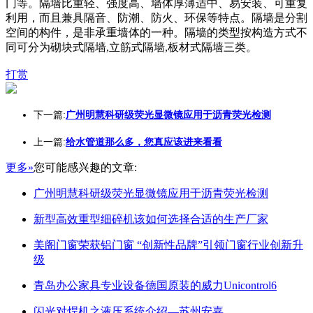
门等。隔墙比重轻、强度高、墙体厚薄适中、易安装、可重复
利用，而且兼具隔音、防潮、防火、环保等特点。隔墙是分割
空间的构件，是非承重墙体的一种。隔墙的类型按构造方式不
同可分为砌块式隔墙,立筋式隔墙,板材式隔墙三类。
打赏
下一篇:
广州明慧科研级荧光显微镜应用于沥青荧光检测
上一篇:
给水管道那么多，您真应该进来看看
更多»
您可能感兴趣的文章:
广州明慧科研级荧光显微镜应用于沥青荧光检测
新型高效重型细碎机该如何选择合适的生产厂家
美阁门窗荣获铝门窗 “创新性品牌”引领门窗行业创新升
级
青岛办公家具专业设备德国原装的威力Unicontrol6
闪光对焊机之液压系统介绍—苏州安嘉