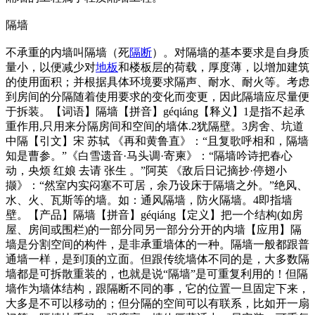
隔墙
不承重的内墙叫隔墙（死
隔断
）。对隔墙的基本要求是自身质
量小，以便减少对
地板
和楼板层的荷载，厚度薄，以增加建筑
的使用面积；并根据具体环境要求隔声、耐水、耐火等。考虑
到房间的分隔随着使用要求的变化而变更，因此隔墙应尽量便
于拆装。【词语】隔墙【拼音】géqiáng【释义】1是指不起承
重作用,只用来分隔房间和空间的墙体.2犹隔壁。3房舍、坑道
中隔【引文】宋 苏轼 《再和黄鲁直》：“且复歌呼相和，隔墙
知是曹参。”《白雪遗音·马头调·寄柬》：“隔墙吟诗把春心
动，央烦 红娘 去请 张生 。”阿英 《敌后日记摘抄·停翅小
撷》：“然室内实闷塞不可居，余乃设床于隔墙之外。”绝风、
水、火、瓦斯等的墙。如：通风隔墙，防火隔墙。4即指墙
壁。【产品】隔墙【拼音】géqiáng【定义】把一个结构(如房
屋、房间或围栏)的一部分同另一部分分开的内墙【应用】隔
墙是分割空间的构件，是非承重墙体的一种。隔墙一般都跟普
通墙一样，是到顶的立面。但跟传统墙体不同的是，大多数隔
墙都是可拆散重装的，也就是说“隔墙”是可重复利用的！但隔
墙作为墙体结构，跟隔断不同的事，它的位置一旦固定下来，
大多是不可以移动的；但分隔的空间可以有联系，比如开一扇