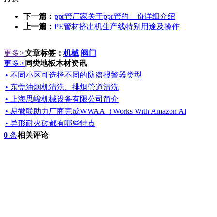
下一篇：
ppr管厂家关于ppr管的一份详细介绍
上一篇：
PE管材挤出机生产线特别用途及操作
更多
>
文章标签：
机械
阀门
更多
>
同类地板木材资讯
• 不同小区可选择不同的防盗报警器类型
• 东莞油烟机清洗、排烟管道清洗
• 上海思峻机械设备有限公司简介
• 易微联助力厂商完成WWAA（Works With Amazon Al
• 异形耐火砖都有哪些特点
0
条
相关评论