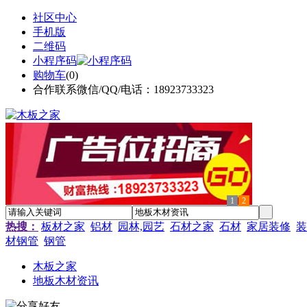
社区中心
手机版
二维码
小程序码
购物车
(
0
)
合作联系微信/QQ/电话：18923733323
1
2
热搜：
板材之家
铝材
园林,园艺
石材之家
石材
家居装修
装
材钢管
钢管
木板之家
地板木材资讯