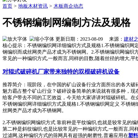
首页
>
地板木材资讯
>
木板商企动态
不锈钢编制网编制方法及规格
更新日期：2023-08-09 来源：
建材
核心提示：不锈钢编织网详细编织方式及规格1.不锈钢编织
钢编织而成丝网类产品才成为不锈钢网。2.不锈钢编织网编
常见的一种编织方式,一般而言,同样的目数,随着丝径的增大,平
对辊式破碎机厂家带来独特的双棍破碎机设备
推荐简介：现阶段，在中国的矿山设备行业方面所出的各大破
魅力霸占整个矿山行业？破碎设备简单的来说就有很多种，现
给客户带去不同的工艺效益，今天给大家讲讲对辊破碎机。在众多破
不锈钢编织网详细编织方式及规格1.不锈钢编织网定义 不锈
丝网类产品才成为不锈钢网。
2.不锈钢编织网编织方式 靠前种是平纹编织,也就是较常见的
第二种是斜纹编织,也是比较常见的一种编织方式,一般而言,同
过滤网,这种编织方式的筛网具有超强的耐磨性,普遍应用在
塑料