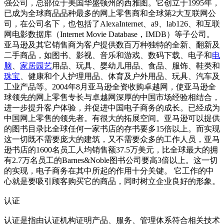
强公司，总部位于美国华盛顿州的西雅图。它创立于1995年，
已成为全球商品品种最多的网上零售商和全球第2大互联网公
司，在公司名下，也包括了AlexaInternet、a9、lab126、和互联
网电影数据库（Internet Movie Databa
se，IMDB）等子公司。
亚马逊及其它销售商为客户提供数百万种独特的全新、翻新及
二手商品，如图书、影视、音乐和游戏、数码下载、电子和
电
脑
、
家居
园艺
用品、玩具、婴幼儿用品、食品、服饰、鞋类和
珠宝
、健康和个人护理用品、体育及户外用品、玩具、汽车及
工业产品等。2004年8月亚马逊全资收购卓越网，使亚马逊全
球领先的网上零售专长与卓越网深厚的中国市场经验相结合，
进一步提升客户体验，并促进中国电子商务的成长。已经成为
中国网上零售的领先者。有很大的拓展空间。亚马逊可以提供
的图书目录比全球任何一家书店的存书要多15倍以上。而实现
这一切既不需要庞大的建筑，又不需要众多的工作人员，亚马
逊书店的1600名员工人均销售额37.5万美元，比全球最大的拥
有2.7万名员工的Barnes&Noble图书公司要高3倍以上。这一切
的实现，电子商务在其中所起的作用十分关键。 它工作的中
心就是要吸引顾客购买它的商品，同时树立企业良好的形象。
认证
认证是指由认证机构证明产品、服务、管理体系符合相关技术