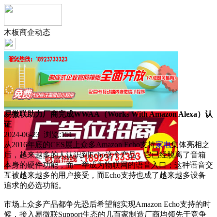
木板商企动态
易微联助力厂商完成WWAA（Works With Amazon Alexa）认
证
2024-06-23 浏览:
151
从2016年底的CES展上众多Amazon Echo支持
家电
集体亮相之
后，越来越多的人认识到Echo这个产品，它已经脱离了音箱
本身的硬件功能，而一举成为物联网的语音入口；这种语音交
互被越来越多的用户接受，而Echo支持也成了越来越多设备
追求的必选功能。
市场上众多产品都争先恐后希望能实现Amazon Echo支持的时
候，接入易微联Support生态的几百家制造厂商均领先于竞争