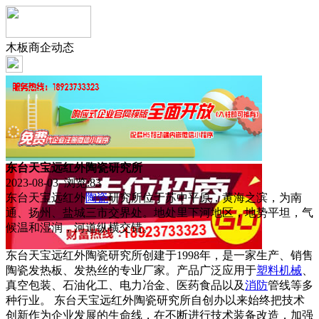
木板商企动态
东台天宝远红外陶瓷研究所
2023-08-03 浏览:
83
东台天宝远红外
陶瓷
研究所位于苏中平原，黄海之滨，为南
通、扬州、盐城三市交界处。地处里下河地区，地势平坦，气
候温和湿润，河道纵横交错。
东台天宝远红外陶瓷研究所创建于1998年，是一家生产、销售
陶瓷发热板、发热丝的专业厂家。产品广泛应用于
塑料
机械
、
真空包装、石油化工、电力冶金、医药食品以及
消防
管线等多
种行业。 东台天宝远红外陶瓷研究所自创办以来始终把技术
创新作为企业发展的生命线，在不断进行技术装备改造，加强