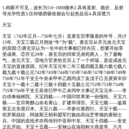
1.肉眼不可见，波长为5.6~1000微米2.具有直射、曲折、反射
等光学性质3.任何物质吸收都会引起热反应4.具深透力
天宝
天宝（742年正月—756年七月）是唐玄宗李隆基的年号，共计
15年。天宝三载正月朔改“年”为“载”。唐玄宗从开元改元天宝
的原因:①唐玄宗认为一生中的大事都已经办完，想要开始享
受成果。②开元29年，唐玄宗的同辈兄弟死两人，为了避晦
气，改元天宝。③地方官吏给玄宗上了一个祥瑞，是促成改元
天宝的直接原因。纪年天宝元年二年三载四载五载六载七载八
载九载十载公元742年743年744年745年746年747年748年749年
750年751年干支壬午癸未甲申乙酉丙戌丁亥戊子己丑庚寅辛卯
天宝十一载十二载十三载十四载十五载公元752年753年754年
755年756年干支壬辰癸巳甲午乙未丙申大事记天宝元年——李
白供奉翰林院。天宝四载——中国印世界第一份报纸。天宝六
载——玄宗将黟山命名黄山，扩建华清宫。天宝七载——鉴真
第五次东渡日本。天宝八载——岑参出塞西行。天宝十载——
怛罗斯战役，阿拔斯王朝和盟军打败由高仙芝带领的唐朝士
兵。中国的造纸术亦而传到中亚和中东。天宝十四载——安史
之乱开始。天宝十五载——安禄山在洛阳称大燕皇帝。六月