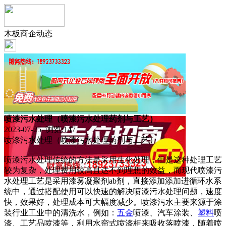
木板商企动态
喷漆污水处理（喷漆污水处理药剂与工艺）
2023-07-25 浏览:
147
喷漆污水处理（喷漆污水处理药剂与工艺）
喷漆污水处理传统的方法是采用生化处理，但是这种处理工艺
较为复杂，处理费用较高且达不到理想的效益，而现代喷漆污
水处理工艺是采用漆雾凝聚剂ab剂，直接添加添加进循环水系
统中，通过搭配使用可以快速的解决喷漆污水处理问题，速度
快，效果好，处理成本可大幅度减少。喷漆污水主要来源于涂
装行业工业中的清洗水，例如：
五金
喷漆、汽车涂装、
塑料
喷
漆、工艺品喷漆等，利用水帘式喷漆柜来吸收落喷漆，随着喷