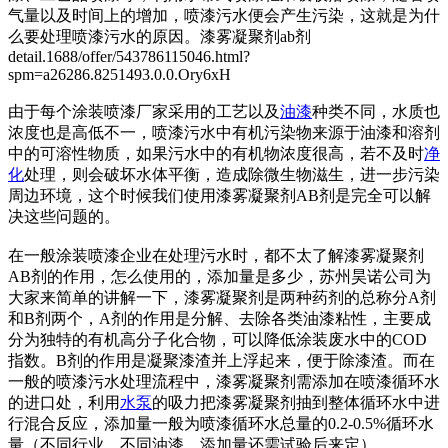
气量以及时间上的增加，喷漆污水便会产生污染，这就是为什
么要处理喷漆污水的原因。漆雾凝聚剂ab剂
detail.1688/offer/543786115046.html?
spm=a26286.8251493.0.0.Ory6xH
由于每个涂装喷漆厂家采用的工艺以及
油漆
种类不同，水质也
浓度也是高低不一，喷漆污水中有机污染物来源于油漆和溶剂
中的可溶性物质，如果污水中的有机物浓度很高，若不及时
净
化
处理，则会破坏水体平衡，造成除微生物滋生，进一步污染
周边环境，这个时候我们使用漆雾凝聚剂AB剂是完全可以解
决这些问题的。
在一般涂装喷漆企业在处理污水时，都不太了解漆雾凝聚剂
AB剂的作用，怎么使用的，添加量是多少，苏州昊诺公司为
大家来简单的讲解一下，漆雾凝聚剂是两种药剂的总称分A剂
和B剂两个，A剂的作用是分解、去除各类油漆粘性，主要成
分为独特的有机高分子化合物，可以降低涂装废水中的COD
指数。B剂的作用是凝聚漆渣并上浮起来，便于除漆渣。而在
一般的喷漆污水处理流程中，漆雾凝聚剂需添加在喷漆循环水
的进口处，利用
水泵
的吸力把漆雾凝聚剂抽到整体循环水中进
行混合反应，添加量一般为喷漆循环水总量的0.2-0.5%循环水
量（不同行业、不同油漆，添加量还需试验后来定）。