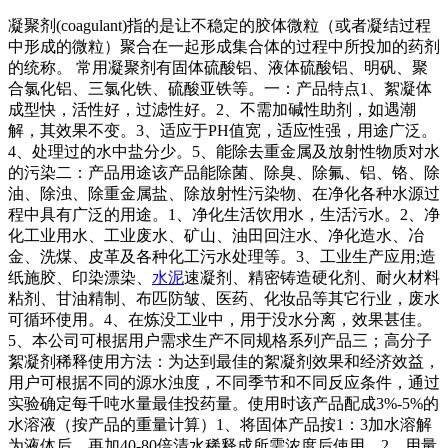
凝聚剂(coagulant)指的是让不稳定的胶体微粒（或者凝结过程
中形成的微粒）聚合在一起形成集合体的过程中所投加的药剂
的统称。 常用凝聚剂有固体硫酸铝、液体硫酸铝、明矾、聚
合氯化铝、三氯化铁、硫酸亚铁等。一：产品特点1、絮凝体
成型快，活性好，过滤性好。2、不需加碱性助剂，如遇潮
解，其效果不变。3、适应于PH值宽，适应性强，用途广泛。
4、处理过的水中盐分少。5、能除去重金属及放射性物质对水
的污染二：产品用途该产品能除菌、除臭、除氟、铝、铬、除
油、除浊、除重金属盐、除放射性污染物、在净化各种水源过
程中具有广泛的用途。1、净化生活饮用水，生活污水。2、净
化工业用水、工业废水、矿山、油田回注水、净化造水、冶
金、洗煤、皮革及各种化工污水处理等。3、工业生产应用;造
纸施胶、印染漂染、
水泥
速凝剂、精密铸造硬化剂、耐火材料
粘剂、甘油精制、布匹防皱、医药、化妆品等其它行业，废水
可循环使用。4、在炼没工业中，用于没水分离，效果甚佳。
5、本公司可根据用户需求生产不同规格系列产品三；高分子
絮凝剂稀释使用方法：为达到最佳的絮凝剂效果和经济效益，
用户可根据不同的源水浊度，不同季节和不同反应条件，通过
实验确定每千吨水量最佳投药量。使用时该产品配成3%-5%的
水溶液（按产品的重量计算）1、将固体产品按1：3加水溶解
为液体后，再加40-80倍清水稀释成所需浓度后使用。2、用量