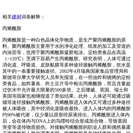
相关
建材
词条解释：
丙烯酰胺
丙烯酰胺是一种白色晶体化学物质，是生产聚丙烯酰胺的原
料。聚丙烯酰胺主要用于水的净化处理、纸浆的加工及管道的
内涂层等，也用于聚丙烯酰胺凝胶电泳。淀粉类食品在高温
（>120℃）烹调下容易产生丙烯酰胺。研究表明，人体可通过
消化道、呼吸道、皮肤黏膜等多种途径接触丙烯酰胺，饮水是
其中的一条重要接触途径。2002年4月瑞典国家食品管理局和
斯德哥尔摩大学研究人员率先报道，在一些油炸和烧烤的淀粉
类食品，如炸薯条、炸土豆片等中检出丙烯酰胺，而且含量超
过饮水中允许最大限量的500多倍。之后挪威、英国、瑞士和
美国等国家也相继报道了类似结果。此外，人体还可能通过吸
烟等途径接触丙烯酰胺。丙烯酰胺进入体内又可通过多种途径
被人体吸收，其中经消化道吸收最快。进入人体内的丙烯酰胺
约90%被代谢，仅少量以原形经尿液排出。丙烯酰胺进入体内
后，会在体内与DNA上的鸟嘌呤结合形成加合物，导致基因
突变等遗传物质损伤。对接触丙烯酰胺的职业人群和偶然暴露