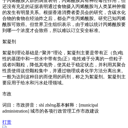
于丙烯酰胺人群的调查表明，丙烯酰胺具有神经毒性作用，但
还没有充足的证据表明通过食物摄入丙烯酰胺与人类某种肿瘤
的发生有明显关系。根据香港消费者委员会的研究，含碳水化
合物的食物在经油炸之后，都会产生丙烯酰胺。研究已知丙烯
酰胺可致癌。但世界卫生组织表示，由于难以统计丙烯酰胺要
到哪一个浓度才会致癌，所以难以订立安全标准。
絮凝剂
絮凝剂理论基础是:“聚并”理论，絮凝剂主要是带有正（负)电
性的基团中和一些水中带有负(正）电性难于分离的一些粒子
或者叫颗粒，降低其电势，使其处于稳定状态，并利用其聚合
性质使得这些颗粒集中，并通过物理或者化学方法分离出来。
一般为达到这种目的而使用的药剂，称之为絮凝剂。絮凝剂主
要应用于给水和污水处理领域。
市政
词目：市政拼音：shì zhèng基本解释：[municipal
administration] 城市的各项行政管理工作市政建设
打赏