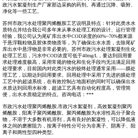
政污水絮凝剂生产厂家那边采购的药剂。再通过沉降、吸附、
净化等一些工艺。
苏州市政污水处理聚丙烯酰胺工艺说明及特点：针对此类水水
质特点并结合我公司多年来从事水处理工程的设计、运行管理
经验，我公司认为尾矿库出水中COD浓度的60%~70%都来源
于悬浮颗粒物及胶体类物质等，为了确保出水水质，去除尾矿
库出水中悬浮物是非常必要的。苏州市政污水处理絮凝剂生化
处理工艺后，污水中COD浓度可低于40mg/L，要达到回用要
求处理难度极高，采用常规的物化和生化手段均无法满足回用
处理要求，目前国内对此类污水的较终处理通常采用——膜处
理工艺，以期达到回用要求。回用处理中采用了先进的膜处理
工艺中的超滤系统，在有效控制占地面积的同时可以确保出水
水质达到回用水标准，超滤工艺具有自动化程度高，管理简
便，出水水质稳定的特点。咨询电话：***
市政污水处理聚丙烯酰胺,市政污水絮凝剂，高效絮凝剂聚丙
烯酰胺，阳离子聚丙烯酰胺。聚丙烯酰胺为水溶性高分子聚合
物，不溶于大多数有机溶剂，具有良好的絮凝性，可以降低液
体之间的磨擦阻力，按离子特性分可分为非离子、阴离子、阳
离子和两性型四种类型。