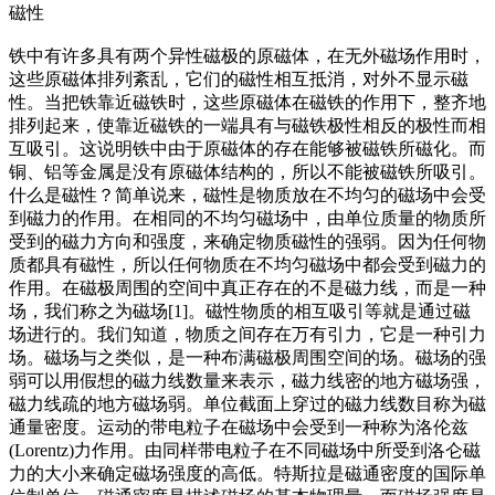
磁性
铁中有许多具有两个异性磁极的原磁体，在无外磁场作用时，
这些原磁体排列紊乱，它们的磁性相互抵消，对外不显示磁
性。当把铁靠近磁铁时，这些原磁体在磁铁的作用下，整齐地
排列起来，使靠近磁铁的一端具有与磁铁极性相反的极性而相
互吸引。这说明铁中由于原磁体的存在能够被磁铁所磁化。而
铜、铝等金属是没有原磁体结构的，所以不能被磁铁所吸引。
什么是磁性？简单说来，磁性是物质放在不均匀的磁场中会受
到磁力的作用。在相同的不均匀磁场中，由单位质量的物质所
受到的磁力方向和强度，来确定物质磁性的强弱。因为任何物
质都具有磁性，所以任何物质在不均匀磁场中都会受到磁力的
作用。在磁极周围的空间中真正存在的不是磁力线，而是一种
场，我们称之为磁场[1]。磁性物质的相互吸引等就是通过磁
场进行的。我们知道，物质之间存在万有引力，它是一种引力
场。磁场与之类似，是一种布满磁极周围空间的场。磁场的强
弱可以用假想的磁力线数量来表示，磁力线密的地方磁场强，
磁力线疏的地方磁场弱。单位截面上穿过的磁力线数目称为磁
通量密度。运动的带电粒子在磁场中会受到一种称为洛伦兹
(Lorentz)力作用。由同样带电粒子在不同磁场中所受到洛仑磁
力的大小来确定磁场强度的高低。特斯拉是磁通密度的国际单