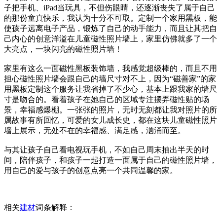
子把手机、iPad当玩具，不但伤眼睛，还逐渐丧失了属于自己
的那份童真快乐，我认为十分不可取。定制一个家用黑板，能
使孩子远离电子产品，锻炼了自己的动手能力，而且让其把自
己内心的创意洋溢在儿童磁性照片墙上，家里仿佛就多了一个
大亮点，一块闪亮的磁性照片墙！
家里有这么一面磁性黑板装饰墙，我感觉超级棒的，而且不用
担心磁性照片墙会跟自己的墙尺寸对不上，因为“磁善家”的家
用黑板定制这个服务让我省掉了不少心，基本上跟我家的墙尺
寸是吻合的。看着孩子在她自己的区域专注摆弄磁性贴的场
景，幸福感爆棚。一张张的照片，无时无刻都让我对照片的所
属故事有所回忆，可爱的女儿成长史，都在这块儿童磁性照片
墙上展示，无处不在的幸福感、满足感，汹涌而至。
与其让孩子自己看电视玩手机，不如自己周末抽出半天的时
间，陪伴孩子，和孩子一起打造一面属于自己的磁性照片墙，
用自己的爱与孩子的创意点亮一个共同温馨的家。
相关
建材
词条解释：