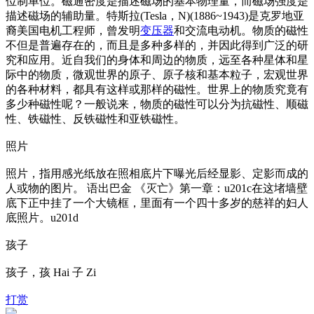
位制单位。磁通密度是描述磁场的基本物理量，而磁场强度是
描述磁场的辅助量。特斯拉(Tesla，N)(1886~1943)是克罗地亚
裔美国电机工程师，曾发明
变压器
和交流电动机。物质的磁性
不但是普遍存在的，而且是多种多样的，并因此得到广泛的研
究和应用。近自我们的身体和周边的物质，远至各种星体和星
际中的物质，微观世界的原子、原子核和基本粒子，宏观世界
的各种材料，都具有这样或那样的磁性。世界上的物质究竟有
多少种磁性呢？一般说来，物质的磁性可以分为抗磁性、顺磁
性、铁磁性、反铁磁性和亚铁磁性。
照片
照片，指用感光纸放在照相底片下曝光后经显影、定影而成的
人或物的图片。 语出巴金 《灭亡》第一章：u201c在这堵墙壁
底下正中挂了一个大镜框，里面有一个四十多岁的慈祥的妇人
底照片。u201d
孩子
孩子，孩 Hai 子 Zi
打赏