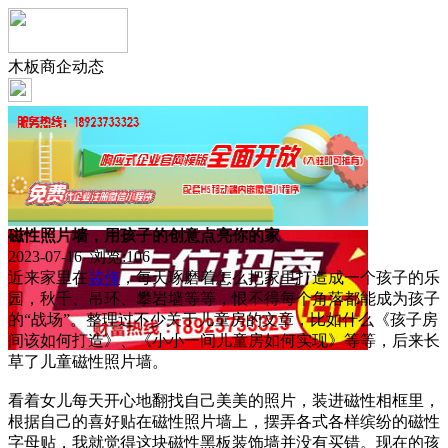
木板商企动态
磁性照片墙，用孩子的创意点亮你的家
2023-07-16 浏览:
106
近来家里在
装修
，每天琢磨着怎么把家里打造成一个孩子的乐
园，秋千、吊环、攀岩墙等等，恨不得每个角落都能成为孩子
的“战场”。整理过不少关于儿童房的文章，比如什么《孩子房
间该如何打造》、《小小一间儿童房如何实现》等等，后来长
草了儿童磁性照片墙。
看着女儿每天开心地翻找自己美美的照片，装进磁性相框里，
根据自己的喜好贴在磁性照片墙上，摆弄各式各样缤纷的磁性
字母贴，我就觉得这块磁性黑板装饰墙并没有买错。现在的孩