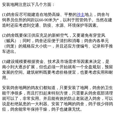
安装地网注意以下几个方面：
(1)鸽舍应尽可能建造在地势高燥、平整的
沙土
地上，鸽舍与
饲养员住所的间距以60-90米为*，以利于照管鸽子。当然在建
造时还应考虑到交通、防疫、水源、环境保护等因素。
(2)鸽舍既要保汪供应充足的新鲜空气，又要避免有穿堂风
（贼风）；同时，鸽舍还应便于清扫和消毒；鸽舍内各单元
（鸽笼）的规格应大小统一，并且还应方便编号、记录和手推
车进出。
(3)建设规模要根据资金、技术及市场需求等因素来决定，是
南小到大逐步扩展，但也必须一开始就有一个全盘规划，预留
发展的空间。建筑材料既要考虑价格便宜，也要考虑实用和耐
用。
安装鸽舍地网的鸽友们都知道，只要安装了地网，鸽舍的卫生
能干净很多，而且打扫起来特别方便，只需要从鸽舍底部清理
就可以了，非常实用。并且能有效的防止老鼠进入鸽舍，可以
说是杜绝鼠患的一大利器。安装了地网的鸽舍，鸽子很少得鸽
痘，鸽舍能常年保持干燥，鸽子也健康无忧。