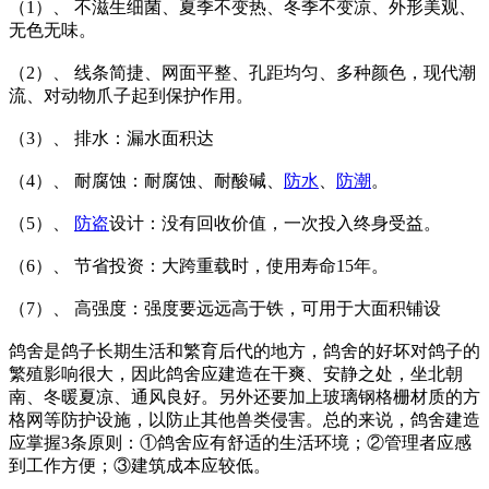
（1）、 不滋生细菌、夏季不变热、冬季不变凉、外形美观、
无色无味。
（2）、 线条简捷、网面平整、孔距均匀、多种颜色，现代潮
流、对动物爪子起到保护作用。
（3）、 排水：漏水面积达
（4）、 耐腐蚀：耐腐蚀、耐酸碱、
防水
、
防潮
。
（5）、
防盗
设计：没有回收价值，一次投入终身受益。
（6）、 节省投资：大跨重载时，使用寿命15年。
（7）、 高强度：强度要远远高于铁，可用于大面积铺设
鸽舍是鸽子长期生活和繁育后代的地方，鸽舍的好坏对鸽子的
繁殖影响很大，因此鸽舍应建造在干爽、安静之处，坐北朝
南、冬暖夏凉、通风良好。另外还要加上玻璃钢格栅材质的方
格网等防护设施，以防止其他兽类侵害。总的来说，鸽舍建造
应掌握3条原则：①鸽舍应有舒适的生活环境；②管理者应感
到工作方便；③建筑成本应较低。