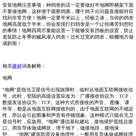
安装地网注意事项：种鸽舍的话一定要做好半地网即栖架下面
不要做地网，这样便于观察鸽粪，哪个鸽子出问题直接能对应
找到非常方便！地网一定要半米以上，经验之谈，当你的鸽舍
地网高度低于半米，你会发现打扫鸽舍是一个让你痛苦到想吐
的事情！地网四周尽量能设置一下能够安装挡板的设置，防止
老鼠防止冬季的贼风灌入鸽舍！过长过宽的鸽舍，晾棚地方做
成斜面！
相关
建材
词条解释：
地网
“地网”是指当卫星信号出现故障时，临时从地面互联网接收信
号，此时，登陆的高级设置应改为：广播接收协议为：TCP，
数据发送协议为：TCP。这种方式所接收的声音、 图像、课
件等，都是从地面互联网接收到的，由于地面互联网的不稳定
性，所以会引起图像和声音有停顿现象。这种模式只能在无卫
星信号时，应急用。“地网”通信基站建站，接地保护底线总接
口。用良导体做成网状，埋于地下，做接地排，接地保
护。、“地网”建筑防雷设备地埋件，一般用良导体做成网状埋