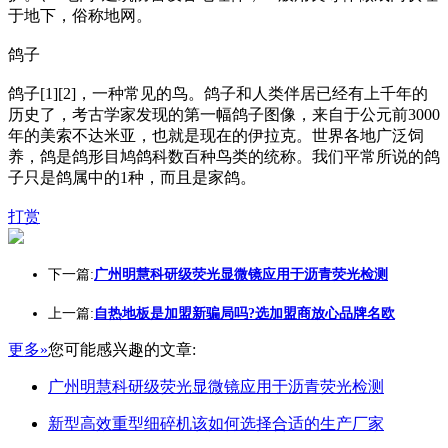
于地下，俗称地网。
鸽子
鸽子[1][2]，一种常见的鸟。鸽子和人类伴居已经有上千年的
历史了，考古学家发现的第一幅鸽子图像，来自于公元前3000
年的美索不达米亚，也就是现在的伊拉克。世界各地广泛饲
养，鸽是鸽形目鸠鸽科数百种鸟类的统称。我们平常所说的鸽
子只是鸽属中的1种，而且是家鸽。
打赏
下一篇:
广州明慧科研级荧光显微镜应用于沥青荧光检测
上一篇:
自热地板是加盟新骗局吗?选加盟商放心品牌名欧
更多»
您可能感兴趣的文章:
广州明慧科研级荧光显微镜应用于沥青荧光检测
新型高效重型细碎机该如何选择合适的生产厂家