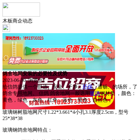
木板商企动态
鸽舍地网安装的必要性及优势
2023-06-30 浏览:
83
给信鸽提供一个舒适、安全、干净、
环保
、通畅、的场所，了
鸽舍专用地网。 信鸽 鸽舍地网一般选用
玻璃
钢材质 ，颜色：
黄色，绿色，灰色，红色，蓝色，黑色，自然色 。
玻璃钢树脂地网尺寸1.22*3.661*4小孔3.1厚度2.5cm，型号
25*38*38
玻璃钢鸽舍地网特点：