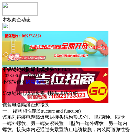
木板商企动态
不锈钢铠装防爆电缆接头NPT3/4
2023-06-21 浏览:
131
不锈钢铠装
防爆
电缆
接头NPT3/4
防爆铠装电缆隔爆密封接头规格介绍
铠装电缆隔爆密封接头
一、 结构和性能(Structure and function)
该系列铠装电缆隔爆密封接头结构形式分Ⅰ、Ⅱ型两种。Ⅰ型为
一端外螺纹、另一端夹紧装置，Ⅱ型为一端外螺纹，另一端内
螺纹。接头体内还通过夹紧置防止电缆拔脱，内装两道弹性密