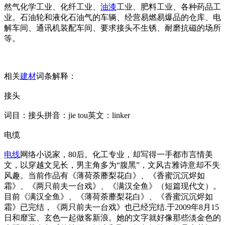
然气化学工业、化纤工业、
油漆
工业、肥料工业、各种药品工
业。石油轮和液化石油气的车辆、经营易燃易爆品的仓库、电
解车间、通讯机装配车间、要求接头不生锈、耐磨抗磁的场所
等。
相关
建材
词条解释：
接头
词目：接头拼音：jie tou英文：l
inker
电缆
电线
网络小说家，80后。化工专业，却写得一手都市言情美
文，以穿越文见长，男主角多为“腹黑”，文风古雅诗意却不失
风趣。当前作品有《薄荷荼蘼梨花白》、《香蜜沉沉烬如
霜》、《两只前夫一台戏》、《满汉全鱼》（短篇现代文）。
目前《满汉全鱼》、《薄荷荼蘼梨花白》、《香蜜沉沉烬如
霜》已完结，《两只前夫一台戏》也已经完结.于2009年8月15
日和靡宝、玄色一起做客新浪。她的文字就好像那些淡金色的