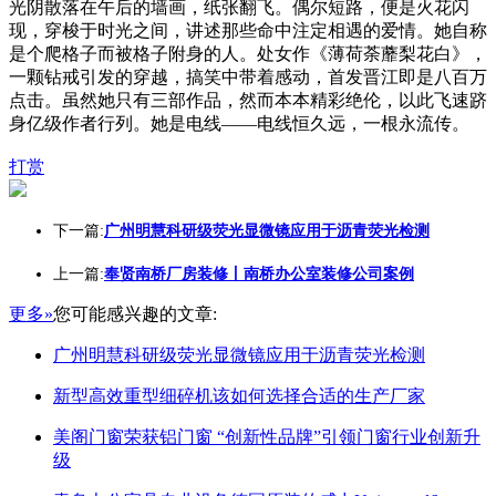
光阴散落在午后的墙画，纸张翻飞。偶尔短路，便是火花闪
现，穿梭于时光之间，讲述那些命中注定相遇的爱情。她自称
是个爬格子而被格子附身的人。处女作《薄荷荼蘼梨花白》，
一颗钻戒引发的穿越，搞笑中带着感动，首发晋江即是八百万
点击。虽然她只有三部作品，然而本本精彩绝伦，以此飞速跻
身亿级作者行列。她是电线——电线恒久远，一根永流传。
打赏
下一篇:
广州明慧科研级荧光显微镜应用于沥青荧光检测
上一篇:
奉贤南桥厂房装修丨南桥办公室装修公司案例
更多»
您可能感兴趣的文章:
广州明慧科研级荧光显微镜应用于沥青荧光检测
新型高效重型细碎机该如何选择合适的生产厂家
美阁门窗荣获铝门窗 “创新性品牌”引领门窗行业创新升
级