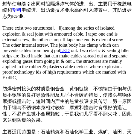
封垫使电缆引出同时阻隔爆炸气体的进、出。主要用于橡胶电
缆和
塑料
电缆进、出防爆技术要求高的引入装置中。其防爆标
志为ExdⅡC
There exist two structures(Ⅰ、Ⅱ)among the series of isolated
explosion & seal joint with armoured cable. I tape: one end is
external screw, the other clamp. Ⅱ tape one end is external screw.
The other internal screw. The joint body has clamp which can
prevents cables from being pul
LED
out. Two elastic & sealing filler
strips are fixed inside that can make cables spread out and separate
exploding gases from going in & out .. the structures are mainly
applied in the rubber & plastecs cable devices wher
e explosion-
proof technology ids of high requirements which are marked with
ExdⅡC,
防爆密封接头的材质是铜合金，黄铜镀镍，不锈钢由于铜与优
质不锈钢的良好导热性能及几乎不含碳的特质，使接头与物体
摩擦或撞击时，短时间内产生的热量被吸收及传导，另一原因
由于铜与不锈钢本身相对较软，摩擦和撞击时有很好的退让
性，不易产生微小金属颗粒，于是我们几乎看不到火花，因此
来达到防爆的效果。
主要适用范围是：石油精炼和石油化学工业、煤矿、油田、天