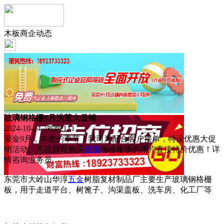
木板商企动态
玻璃钢格栅9月洪荒大促销
2024-10-24 浏览:
111
黄金9月，丰收的季节！我司为配合客户接单，特设优惠大促
销活动。凡在我司购买
玻璃
钢格栅板的用户直接特价优惠！详
情咨询业务员
东莞市大岭山华淳
五金
树脂复材制品厂主要生产玻璃钢格栅
板，用于走道平台、树篦子、沟渠盖板、洗车房、化工厂等