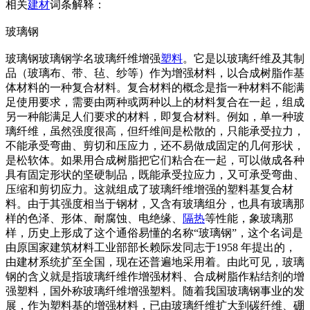
相关
建材
词条解释：
玻璃钢
玻璃钢玻璃钢学名玻璃纤维增强
塑料
。它是以玻璃纤维及其制
品（玻璃布、带、毡、纱等）作为增强材料，以合成树脂作基
体材料的一种复合材料。复合材料的概念是指一种材料不能满
足使用要求，需要由两种或两种以上的材料复合在一起，组成
另一种能满足人们要求的材料，即复合材料。例如，单一种玻
璃纤维，虽然强度很高，但纤维间是松散的，只能承受拉力，
不能承受弯曲、剪切和压应力，还不易做成固定的几何形状，
是松软体。如果用合成树脂把它们粘合在一起，可以做成各种
具有固定形状的坚硬制品，既能承受拉应力，又可承受弯曲、
压缩和剪切应力。这就组成了玻璃纤维增强的塑料基复合材
料。由于其强度相当于钢材，又含有玻璃组分，也具有玻璃那
样的色泽、形体、耐腐蚀、电绝缘、
隔热
等性能，象玻璃那
样，历史上形成了这个通俗易懂的名称“玻璃钢”，这个名词是
由原国家建筑材料工业部部长赖际发同志于1958 年提出的，
由建材系统扩至全国，现在还普遍地采用着。由此可见，玻璃
钢的含义就是指玻璃纤维作增强材料、合成树脂作粘结剂的增
强塑料，国外称玻璃纤维增强塑料。随着我国玻璃钢事业的发
展，作为塑料基的增强材料，已由玻璃纤维扩大到碳纤维、硼