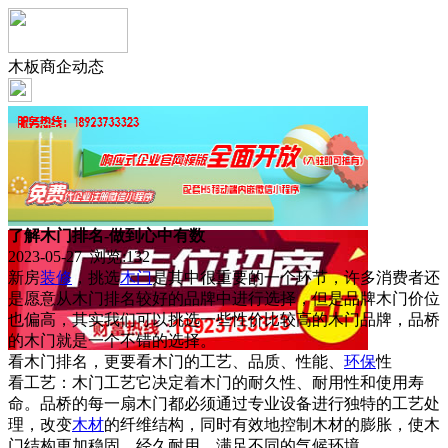
木板商企动态
了解木门排名-做到心中有数
2023-05-27 浏览:
132
新房
装修
，挑选
木门
是其中很重要的一个环节，许多消费者还
是愿意从木门排名较好的品牌中进行选择，但是品牌木门价位
也偏高，其实我们可以挑选一些性价比较高的木门品牌，品桥
的木门就是一个不错的选择。
看木门排名，更要看木门的工艺、品质、性能、
环保
性
看工艺：木门工艺它决定着木门的耐久性、耐用性和使用寿
命。品桥的每一扇木门都必须通过专业设备进行独特的工艺处
理，改变
木材
的纤维结构，同时有效地控制木材的膨胀，使木
门结构更加稳固，经久耐用，满足不同的气候环境。