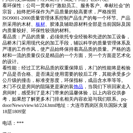
看环保性：公司一贯奉行“激励员工、服务客户、奉献社会”的
宗旨，始终把环保作为产品质量的较高要求，严格按照
ISO9001-2000质量管理体系控制产品生产的每一个环节。产品
所采用的木材、
板材
、胶漆及辅助原材料全部是当前国际及国
内质量较好、环保性较强的材料。
看品质：产品的质量，必须依托专业经验和先进的加工设备，
品桥木门采用现代化的加工手段，辅以科学的质量管理体系及
严谨的工作作风，使产品始终保持着高品质的质量。严格的选
材和一流的质量仅仅是精品的一个方面，另一个方面是艺术化
的设计。
看性能：经过工艺和品质的双重保障后，木门的性能将是检验
产品是否合格、是否满足使用需要的较后工序，其能承受多少
公斤级的撞击，标准变形度，环保指标，成品含水率等等。
木门不仅是房间的阻隔更是家的装
饰品
，当我们下班回家走入
房间时，感受到了是木门带来的温馨体验，以上内容仅供参
考，如果想了解更多木门排名相关内容欢迎与我们联系。pq-
door/News/view/id/224.html地址：大连市西岗区良玖国际大厦
18层1809室
电话：***