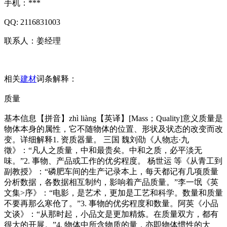
手机：***
QQ: 2116831003
联系人：姜经理
相关
建材
词条解释：
质量
基本信息【拼音】zhì liàng【英译】[Mass；Quality]意义质量是
物体本身的属性，它不随物体的位置、形状及状态的改变而改
变。详细解释1. 资质器量。 三国 魏刘劭《人物志·九
徵》：“凡人之质量，中和最贵矣。中和之质，必平淡无
味。”2. 事物、产品或工作的优劣程度。 杨世运 等《从青工到
副教授》：“磷肥车间的生产记录本上，每天都记有几项质量
分析数据，各数据相互制约，影响着产品质量。”李一氓《英
文集>序》：“电影，是艺术，更加是工艺和科学。数量和质量
不要再那么寒伧了。”3. 事物的优劣程度和数量。阿英《小品
文谈》：“从那时起，小品文是更加精炼。在质量双方，都有
很大的开展。”4. 物体中所含物质的量，亦即物体惯性的大