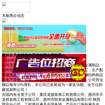
木板商企动态
惠州市天龙祥装饰工程有限公司资讯
2024-08-12 浏览:
162
公司主营：
幕墙
、
门窗
、
栏杆
、钢结构、不锈钢及金属制品
惠州市天龙祥装饰工程有限公司，从事
五金
喷涂加工，生产配
套建筑
建材
：
铝合金门窗
、各类栏杆、
玻璃
幕墙、钢结构制品
等生产及施工安装。在公司全体员工的不懈努力下，公司营业
额以每年50%增长，本公司已发展成为一家多功能、全方位的
建筑材料公司！
在国内有全资子公司：重庆龙骏装饰工程有限公司、惠州市天
龙祥装饰工程有限公司、惠州市联美金属制品有限公司 陕西
西安分公司，工程项目遍及全国各地，产品出口海外遍及全