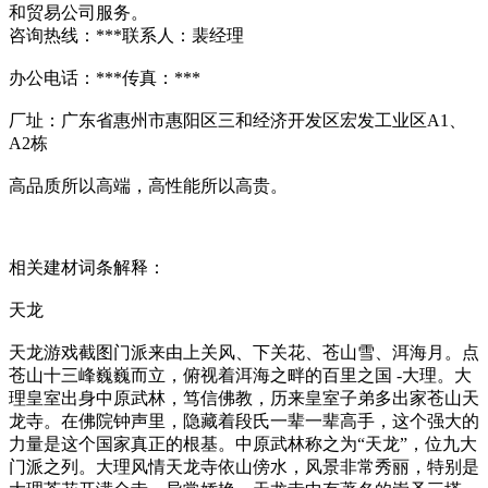
和贸易公司服务。
咨询热线：***联系人：裴经理
办公电话：***传真：***
厂址：广东省惠州市惠阳区三和经济开发区宏发工业区A1、
A2栋
高品质所以高端，高性能所以高贵。
相关建材词条解释：
天龙
天龙游戏截图门派来由上关风、下关花、苍山雪、洱海月。点
苍山十三峰巍巍而立，俯视着洱海之畔的百里之国 -大理。大
理皇室出身中原武林，笃信佛教，历来皇室子弟多出家苍山天
龙寺。在佛院钟声里，隐藏着段氏一辈一辈高手，这个强大的
力量是这个国家真正的根基。中原武林称之为“天龙”，位九大
门派之列。大理风情天龙寺依山傍水，风景非常秀丽，特别是