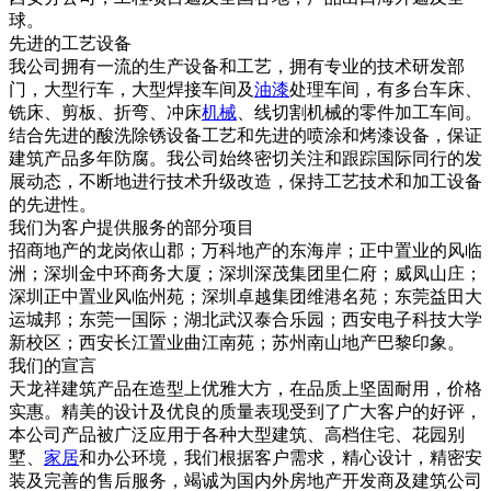
球。
先进的工艺设备
我公司拥有一流的生产设备和工艺，拥有专业的技术研发部
门，大型行车，大型焊接车间及
油漆
处理车间，有多台车床、
铣床、剪板、折弯、冲床
机械
、线切割机械的零件加工车间。
结合先进的酸洗除锈设备工艺和先进的喷涂和烤漆设备，保证
建筑产品多年防腐。我公司始终密切关注和跟踪国际同行的发
展动态，不断地进行技术升级改造，保持工艺技术和加工设备
的先进性。
我们为客户提供服务的部分项目
招商地产的龙岗依山郡；万科地产的东海岸；正中置业的风临
洲；深圳金中环商务大厦；深圳深茂集团里仁府；威凤山庄；
深圳正中置业风临州苑；深圳卓越集团维港名苑；东莞益田大
运城邦；东莞一国际；湖北武汉泰合乐园；西安电子科技大学
新校区；西安长江置业曲江南苑；苏州南山地产巴黎印象。
我们的宣言
天龙祥建筑产品在造型上优雅大方，在品质上坚固耐用，价格
实惠。精美的设计及优良的质量表现受到了广大客户的好评，
本公司产品被广泛应用于各种大型建筑、高档住宅、花园别
墅、
家居
和办公环境，我们根据客户需求，精心设计，精密安
装及完善的售后服务，竭诚为国内外房地产开发商及建筑公司