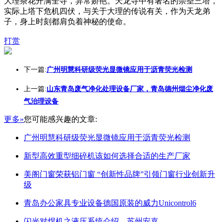
大理茶花开满全寺，异常娇艳。天龙寺中有著名的崇圣三塔，
实际上塔下危机四伏，与关于大理的传说有关，作为天龙弟
子，身上时刻都肩负着神秘的使命。
打赏
下一篇:
广州明慧科研级荧光显微镜应用于沥青荧光检测
上一篇:
山东青岛废气净化处理设备厂家，青岛德州烟尘净化废
气治理设备
更多»
您可能感兴趣的文章:
广州明慧科研级荧光显微镜应用于沥青荧光检测
新型高效重型细碎机该如何选择合适的生产厂家
美阁门窗荣获铝门窗 “创新性品牌”引领门窗行业创新升
级
青岛办公家具专业设备德国原装的威力Unicontrol6
闪光对焊机之液压系统介绍—苏州安嘉