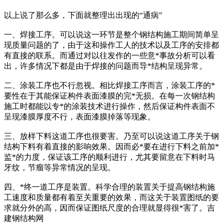
以上说了那么多，下面就整理出出现的“通病”
一、焊接工序。可以说这一环节是整个钢结构施工期间简单呈
现质量问题的了，由于这和操作工人的技术以及工序的安排都
有直接的联系。而通过对以往发作的一些意*事故分析可以看
出，许多情况下都是由于焊接的问题而导*结构呈现异常。
二、涂装工序也不行忽视。相比焊接工序而言，涂装工序的*
要性在于其能保证构件表面漆膜的完*无损。在每一次钢结构
施工时都能以专*的涂装技术进行操作，然后保证构件表面不
呈现漆膜厚度不行，表面漆膜掉落等现象。
三、放样下料这道工序也很要害。乃至可以说这道工序关于钢
结构下料有着直接的影响效果。因而必*要在进行下料之前加*
监*的力度，保证该工序的顺利进行，尤其要留意在下料时马
牙纹，节瘤等异常情况的呈现。
四、*终一道工序是装置。科学合理的装置关于提高钢结构施
工速度和质量都有着至关重要的效果，而这关于装置图纸的要
求就分外的高，因而保证图纸尺度的合理就显得很*害了。吉
建钢结构网