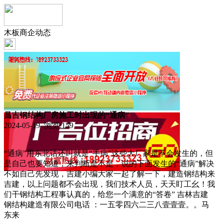
木板商企动态
昌吉钢结构厂房施工时出现的“通病”
2024-05-19 浏览:
159
“通病”用东北话还叫就是“手病”这些大厂家是不会发生的，但
是自己也要知道，来判断是不是，说的下面发生的“通病”解决
不如自己先发现，吉建小编大家一起了解一下，建造钢结构来
吉建，以上问题都不会出现，我们技术人员，天天盯工幺！我
们干钢结构工程事认真的，给您一个满意的“答卷” 吉林吉建
钢结构建造有限公司电话 ：一五零四六二三八壹壹壹。。马
东来