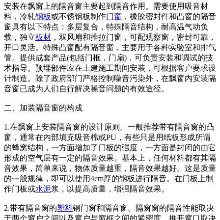
安装在飘窗上的隔音窗主要起到隔音作用。需要使用吸音材
料，冷轧
钢板
或不锈钢板制作
门窗
，橡胶密封件和凸窗的隔音
窗具有以下特点：多层复合，特殊隔音结构，耐高温气动负
载，独立
板材
，双风扇和推拉门窗，可配观察窗，密封可靠，
开口灵活。特殊凸窗配有隔音窗，主要用于各种实验室和排气
管。提供成套产品(包括门框，门扇)，可负责安装和调试的技
术指导。预埋部件应在土建施工期间安装，可根据客户要求设
计制造。除了政府部门严格控制噪音污染外，在飘窗内安装隔
音窗已成为人们自行解决噪音问题的有效途径。
二、加装隔音窗的构成
1.在飘窗上安装隔音窗的设计原则。一般推荐带有隔音窗的凸
窗，通常在内部填充吸音棉或PU，有些只是用纸板形成所谓
的蜂窝结构，一方面增加了门板的强度，一方面是封闭的由它
形成的空气层有一定的隔音效果。基本上，任何材料都有其隔
音效果，简单来说，物体质量越重，隔音效果越好。这是质量
的一般规律，即可以使用4cm厚的钢板进行隔音。在门板上制
作门板或
水泥
浆，以提高质量，增强隔音效果。
2.带有隔音窗的
塑料
钢门窗和隔音窗。隔窗窗的隔音性能取决
于两个窗户之间以及窗户与窗框之间的紧密度，推开窗口取决