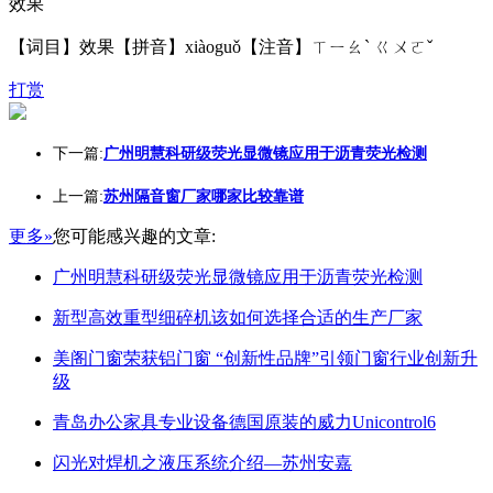
效果
【词目】效果【拼音】xiàoguǒ【注音】ㄒㄧㄠˋ ㄍㄨㄛˇ
打赏
下一篇:
广州明慧科研级荧光显微镜应用于沥青荧光检测
上一篇:
苏州隔音窗厂家哪家比较靠谱
更多»
您可能感兴趣的文章:
广州明慧科研级荧光显微镜应用于沥青荧光检测
新型高效重型细碎机该如何选择合适的生产厂家
美阁门窗荣获铝门窗 “创新性品牌”引领门窗行业创新升
级
青岛办公家具专业设备德国原装的威力Unicontrol6
闪光对焊机之液压系统介绍—苏州安嘉