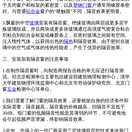
于关闭窗户和框架的紧密度，以及
塑钢门窗
户通常用橡胶条密
封。与普通
铝合金
窗户的“硬触摸”不同，隔音效果更明显。
3.飘窗的中空
玻璃
安装有隔音窗。绝缘玻璃由两层或更多层平
板玻璃组成，并且两块或更多块玻璃通过高强度气密复合粘合
剂粘合到铝合金框架或橡胶条上，在密封玻璃之间留有空间。
注入惰性气体，以获得出色的
隔热
和隔音效果。由于密封在玻
璃中的空气或气体的传热性能差，产生了优异的隔音效果。
三、安装加装隔音窗的注意事项
1.在制作隔音窗时，向制造商报告合格的单元应进行隔音测
试。但北京检测单位主要包括建设部建筑物理检测中心，清华
大学建筑物理环境监测中心和北京市劳动保护研究所。北京门
窗
五金
检测中心等单位。
2.我们需要了解门窗的隔音效果，还要根据自身的经济条件和
实际需要，隔音越高，隔音窗的价格越高，但隔音不宜低于
30dB。假门窗的低频隔音性能是其薄弱的环节，不可避免地
会引起低频声音泄漏，终影响隔音效果。
3.此外，市场上的一些厂商采用三层玻璃双层腔技术来改善门