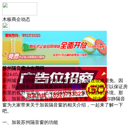
木板商企动态
苏州隔音窗户有用吗
2024-05-14 浏览:
117
苏州城市里的嘈杂产生的各种噪音污染，实在很难避免。因
此，我们很有必要给飘窗加装苏州
隔音
窗，这样既可以保证房
间里的视野与采光，还可以隔绝噪音，保持安静的环境。那
么，加装苏州隔音窗有哪些功能呢?接下来，就由倍尔静隔音
窗为大家带来关于加装隔音窗的相关介绍，一起来了解一下
吧。
一、加装苏州隔音窗的功能