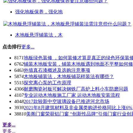
强化地板保养，强化地
木地板悬浮铺装法，木
点击排行
更多...
817
1
地板绿色装修 ，如何装修才算是真正的绿色环保装
676
2
铺装木地板安装，铺装木地板遇到地面不平整如何修
646
3
外墙真石漆概述及选购注意事项
587
4
木地板铺装法，木地板铺花样装法有哪些？
551
5
探究离心泵的工作原理
430
6
耐磨陶瓷衬板可解决钢铁厂高炉上料小车防磨问题
410
7
专业运动木地板施工厂家 运动木地板安装流程
404
8
2017款较新中空玻璃设备已推进河北市场
393
9
2021年8月建筑材料及非金属类购进价格同比上涨6%
388
10
美阁门窗荣获铝门窗 “创新性品牌”引领门窗行业创
更多...
更多...