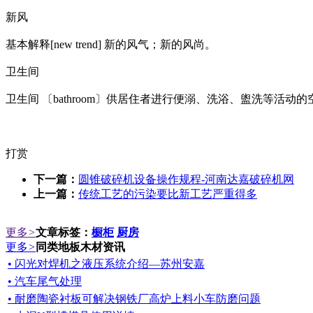
新风
基本解释[new trend] 新的风气；新的风尚。
卫生间
卫生间 〔bathroom〕供居住者进行便溺、洗浴、盥洗等活动的
打赏
下一篇：
圆锥破碎机设备操作规程-河南达嘉破碎机网
上一篇：
传统工艺的污染要比新工艺严重得多
更多
>
文章标签：
橱柜
厨房
更多
>
同类地板木材资讯
• 闪光对焊机之液压系统介绍—苏州安嘉
• 汽车尾气处理
• 耐磨陶瓷衬板可解决钢铁厂高炉上料小车防磨问题