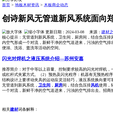
首页
>
地板木材资讯
>
木板商企动态
创诗新风无管道新风系统面向
更新日期：2024-03-08 来源：
建材
核心提示：无管道到新风系统，卫生间，厨房间，结合负压排
内空气形成一个对流，新鲜干净的空气送进来，污浊的空气排出去。招商
便溺、洗浴、盥洗等活动的空间。
闪光对焊机之液压系统介绍—苏州安嘉
推荐简介：对于中等以上容量、控制要求较高的闪光对焊机，
或杠杆式夹紧方式。（2）预热及闪光程序：机器有无预热程
结构设计上要求动夹具的运动应灵活轻巧，液压系统换向要可靠快速
无管道到新风系统，
卫生间
，
厨房
间，结合负压排
风机
使用，
一个对流，新鲜干净的空气送进来，污浊的空气排出去。招商热线
相关
建材
词条解释：