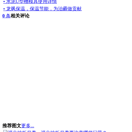
• 水泥U型槽模具使用详情
• 龙飒保温，保温节能，为治霾做贡献
0
条
相关评论
推荐图文
更多...