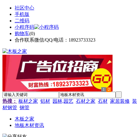
社区中心
手机版
二维码
小程序码
购物车
(
0
)
合作联系微信/QQ/电话：18923733323
1
2
热搜：
板材之家
铝材
园林,园艺
石材之家
石材
家居装修
装
材钢管
钢管
木板之家
地板木材资讯