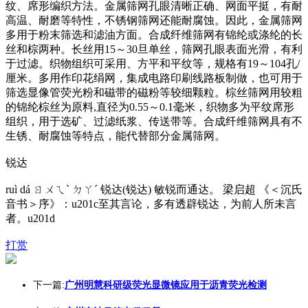
纹、席形编织方法。金属筛网孔眼清晰正确、网面平挺，有耐
高温、耐磨等特性，不锈钢筛网还能耐腐蚀。因此，金属筛网
多用于粉末筛选和滤油方面。合成纤维筛网有锦纶或涤纶的长
丝和棕两种。长丝用15～30旦单丝，筛网孔眼表面光滑，有利
于过滤。织物组织可采用、方平和平纹等，规格有19～104孔/
厘米。多用作印花绢网，集成电路印刷线路板制做，也可用于
筛选显像管荧光粉和磁带的磁粉等较细颗粒。棕丝筛网用较粗
的锦纶棕丝为原料,直径为0.55～0.1毫米，织物多为平纹席形
组织，用于选矿、过滤纸浆、传送带等。合成纤维筛网具有不
生锈、耐腐蚀等特点，能代替部分金属筛网。
锐达
ruì dá ㄖㄨㄟˋ ㄉㄚˊ 锐达(锐达) 敏锐而通达。 梁启超 《＜沉氏
音书＞序》：u201c至其言论，多有透辟锐达，为前人所未言
者。u201d
打赏
下一篇:
广州明慧科研级荧光显微镜应用于沥青荧光检测