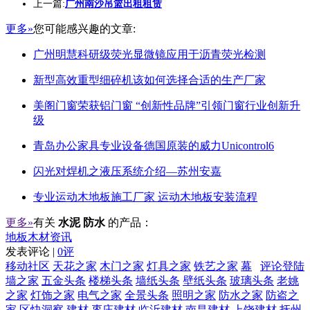
上一篇:
广州南沙吊篮出租租赁
更多»
您可能感兴趣的文章:
广州明慧科研级荧光显微镜应用于沥青荧光检测
新型高效重型细碎机该如何选择合适的生产厂家
美阁门窗荣获铝门窗 “创新性品牌”引领门窗行业创新升
级
青岛办公家具专业设备德国原装的威力Unicontrol6
闪光对焊机之液压系统介绍—苏州安嘉
专业运动木地板施工厂家 运动木地板安装流程
更多»
有关
水泥 防水
的产品：
地板木材资讯
发表评论 |
0评
移动社区
天花之家
木门之家
灯具之家
铁艺之家
幕
评论登陆
墙之家
五金头条
楼梯头条
墙纸头条
壁纸头条
玻璃头条
老姚
之家
灯饰之家
电气之家
全景头条
照明之家
防水之家
防盗之
家
区快洞察
建材
枣庄建材
临沂建材
南昌建材
上饶建材
抚州