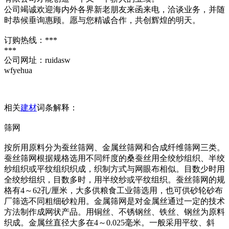
公司竭诚欢迎海内外各界新老朋友来函来电，洽谈业务，并随
时恭候垂询惠顾。愿与您精诚合作，共创辉煌的明天。
订购热线：***
***
公司网址：ruidasw
wfyehua
相关
建材
词条解释：
筛网
按所用原料分为蚕丝筛网、金属丝筛网和合成纤维筛网三类。
蚕丝筛网根据规格选用不同纤度的桑蚕丝用全绞纱组织、半绞
纱组织或平纹组织织成，织制方式与网眼布相似。目数少时用
全绞纱组织，目数多时，用半绞纱或平纹组织。蚕丝筛网的规
格有4～62孔/厘米，大多供粮食工业筛选用，也可供砂轮砂布
厂筛选不同粗细砂粒用。金属筛网是对金属丝通过一定的技术
方法制作成网状产品。用铜丝、不锈钢丝、铁丝、钢丝为原料
织成。金属丝直径大多在4～0.025毫米。一般采用平纹、斜