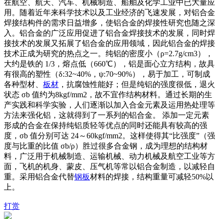
在航空、航天、汽车、机械制造、船舶及化学工业中已大量应
用。随着近年来科学技术以及工业经济的飞速发展，对铝合金
焊接结构件的需求日益增多，使铝合金的焊接性研究也随之深
入。铝合金的广泛应用促进了铝合金焊接技术的发展，同时焊
接技术的发展又拓展了铝合金的应用领域，因此铝合金的焊接
技术正成为研究的热点之一。纯铝的密度小（ρ=2.7g/cm3），
大约是铁的 1/3，熔点低（660℃），铝是面心立方结构，故具
有很高的塑性（δ:32~40%，ψ:70~90%），易于加工，可制成
各种型材、
板材
，抗腐蚀性能好；但是纯铝的强度很低，退火
状态 σb 值约为8kgf/mm2，故不宜作结构材料。通过长期的生
产实践和科学实验，人们逐渐以加入合金元素及运用热处理等
方法来强化铝，这就得到了一系列的铝合金。 添加一定元素
形成的合金在保持纯铝质轻等优点的同时还能具有较高的强
度，σb 值分别可达 24～60kgf/mm2。这样使得其“比强度”（强
度与比重的比值 σb/ρ）胜过很多合金钢，成为理想的结构材
料，广泛用于机械制造、运输机械、动力机械及航空工业等方
面，飞机的机身、蒙皮、压气机等常以铝合金制造，以减轻自
重。采用铝合金代替
钢板
材料的焊接，结构重量可减轻50%以
上。
打赏