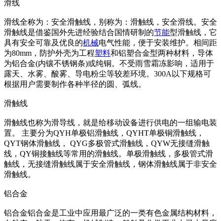
滑线
滑线全称为：安全滑触线，别称为：滑触线，安全滑线。安全
滑触线是借鉴国外先进经验结合国情研制的
节能
型滑触线，它
具有安全可靠及优良的
机械
电气性能，便于安装维护。相间距
为80mm，防护外壳为工程
塑料
和铝塑合金型两种材料，导体
为铝合金(内镶不锈钢条)或纯铜。不受雨雪霜冻影响，适用于
露天、水雾、酸雾、导电粉尘等较差环境。300A以下规格可
根据用户需要制作各种半径的圆、弧线。
滑触线
滑触线也称为滑导线，就是给移动设备进行供电的一组输电装
置。 主要分为QYH单极铝滑触线，QYHT单极铜滑触线，
QYT钢体滑触线， QYG多极管式滑触线，QYW无接缝滑触
线，QY铜接触线等常用的滑触线。单极滑触线，多极管式滑
触线，无接缝滑触线属于安全滑触线，钢体滑触线属于非安全
滑触线。
铝合金
铝合金铝合金是工业中应用最广泛的一类有色金属结构材料，