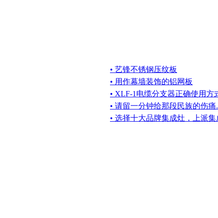
• 艺锋不锈钢压纹板
• 用作幕墙装饰的铝网板
• XLF-1电缆分支器正确使用
• 请留一分钟给那段民族的伤痛..
• 选择十大品牌集成灶，上派