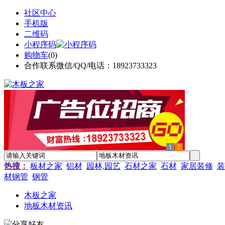
社区中心
手机版
二维码
小程序码
购物车
(
0
)
合作联系微信/QQ/电话：18923733323
1
2
热搜：
板材之家
铝材
园林,园艺
石材之家
石材
家居装修
装
材钢管
钢管
木板之家
地板木材资讯