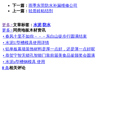
下一篇：
雨季东莞防水补漏维修公司
上一篇：
轻质砖粘结剂
更多
>
文章标签：
水泥
防水
更多
>
同类地板木材资讯
• 春风十里不如你－－－东白山徒步行圆满结束
• 水泥U型槽模具使用详情
• 铝单板幕墙装饰材料是厚一点好，还是薄一点好呢
• 恭贺宁智无锁孔智能门靠前届美食品鉴颁奖会圆满
• 水泥u型槽钢模具 使用
0
条
相关评论