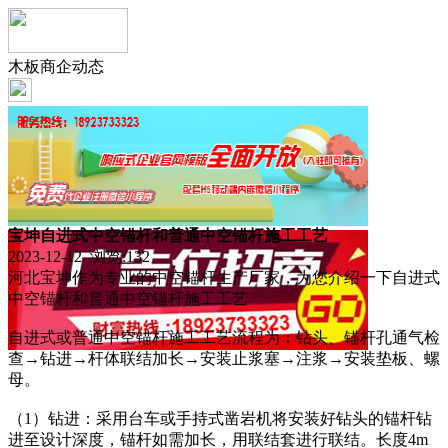
木板商企动态
宝坤自进式中空锚杆和普通中空锚杆施工工艺
2023-12-12 浏览:
132
河北宝坤作为专业的中空锚杆生产厂家，为您介绍一下自进式
中空锚杆和普通中空锚杆施工工艺
自进式或普通中空锚杆施工工艺流程为：钻头、锚杆孔通气检
查→钻进→杆体联结加长→安装止浆塞→注浆→安装垫板、螺
母。
（1）钻进：采用台车或手持式凿岩机将安装好钻头的锚杆钻
进至设计深度，锚杆如需加长，用联结套进行联结。长度4m