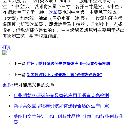
空 经穴别名。《针灸大成·胜玉歌》：“腰痛中空穴最奇”。
注：“‘中空’穴，以肾俞穴量下三寸，各开三寸是穴。3.中空：
PE颗粒生产分类一种，
吹塑
级也叫中空级，主要见于箱体
（大型）如水箱、油箱（俗称水壶、油 壶）， 吹塑的还有很
多薄膜（所谓吹塑级， 即燃烧后马上拉丝， 只能拉出一点或
没有，但燃烧部位是软的）。中空级聚乙烯原料主要用于挤出
再吹塑工艺，生产瓶瓶罐罐。
打赏
下一篇:
广州明慧科研级荧光显微镜应用于沥青荧光检测
上一篇:
新零售时代下，彩钢板厂家“谁传统谁必死”
更多»
您可能感兴趣的文章:
广州明慧科研级荧光显微镜应用于沥青荧光检测
新型高效重型细碎机该如何选择合适的生产厂家
美阁门窗荣获铝门窗 “创新性品牌”引领门窗行业创新升
级