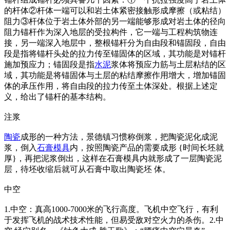
的杆体②杆体一端可以和岩土体紧密接触形成摩擦（或粘结）
阻力③杆体位于岩土体外部的另一端能够形成对岩土体的径向
阻力锚杆作为深入地层的受拉构件，它一端与工程构筑物连
接，另一端深入地层中，整根锚杆分为自由段和锚固段，自由
段是指将锚杆头处的拉力传至锚固体的区域，其功能是对锚杆
施加预应力；锚固段是指
水泥
浆体将预应力筋与土层粘结的区
域，其功能是将锚固体与土层的粘结摩擦作用增大，增加锚固
体的承压作用，将自由段的拉力传至土体深处。根据上述定
义，给出了锚杆的基本结构。
注浆
陶瓷
成形的一种方法，景德镇习惯称倒浆，把陶瓷泥化成泥
浆，倒入
石膏
模具
内，按照陶瓷产品的需要成形 {时间长坯就
厚}，再把泥浆倒出，这样在石膏模具内就形成了一层陶瓷泥
层，待坯收缩后就可从石膏中取出陶瓷坯 体。
中空
1.中空：真高1000-7000米的飞行高度。飞机中空飞行，有利
于发挥飞机的战术技术性能，但易受敌对空火力的杀伤。2.中