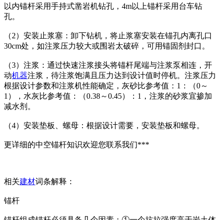
以内锚杆采用手持式凿岩机钻孔，4m以上锚杆采用台车钻
孔。
（2）安装止浆塞：卸下钻机，将止浆塞安装在锚孔内离孔口
30cm处，如注浆压力较大或围岩太破碎，可用锚固剂封口。
（3）注浆：通过快速注浆接头将锚杆尾端与注浆泵相连，开
动
机器
注浆，待注浆饱满且压力达到设计值时停机。注浆压力
根据设计参数和注浆机性能确定，灰砂比参考值：1：（0～
1），水灰比参考值：（0.38～0.45）：1，注浆的砂浆宜掺加
减水剂。
（4）安装垫板、螺母：根据设计需要，安装垫板和螺母。
更详细的中空锚杆知识欢迎您联系我们***
相关
建材
词条解释：
锚杆
锚杆组成锚杆必须具备几个因素：①一个抗拉强度高于岩土体