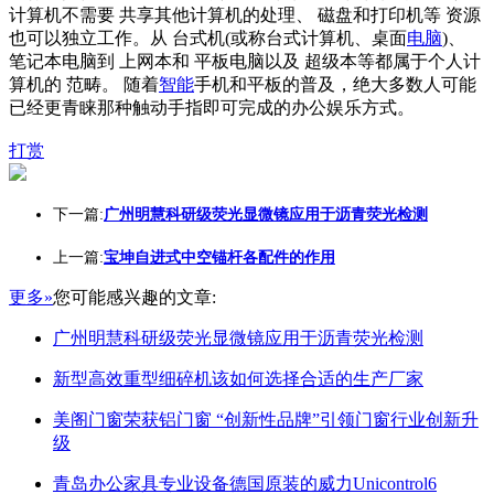
计算机不需要 共享其他计算机的处理、 磁盘和打印机等 资源
也可以独立工作。从 台式机(或称台式计算机、桌面
电脑
)、
笔记本电脑到 上网本和 平板电脑以及 超级本等都属于个人计
算机的 范畴。 随着
智能
手机和平板的普及，绝大多数人可能
已经更青睐那种触动手指即可完成的办公娱乐方式。
打赏
下一篇:
广州明慧科研级荧光显微镜应用于沥青荧光检测
上一篇:
宝坤自进式中空锚杆各配件的作用
更多»
您可能感兴趣的文章:
广州明慧科研级荧光显微镜应用于沥青荧光检测
新型高效重型细碎机该如何选择合适的生产厂家
美阁门窗荣获铝门窗 “创新性品牌”引领门窗行业创新升
级
青岛办公家具专业设备德国原装的威力Unicontrol6