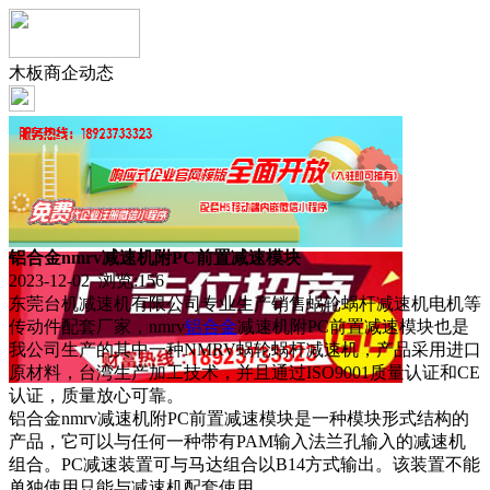
木板商企动态
铝合金nmrv减速机附PC前置减速模块
2023-12-02 浏览:
156
东莞台机减速机有限公司专业生产销售蜗轮蜗杆减速机电机等
传动件配套厂家，nmrv
铝合金
减速机附PC前置减速模块也是
我公司生产的其中一种NMRV蜗轮蜗杆减速机，产品采用进口
原材料，台湾生产加工技术，并且通过ISO9001质量认证和CE
认证，质量放心可靠。
铝合金nmrv减速机附PC前置减速模块是一种模块形式结构的
产品，它可以与任何一种带有PAM输入法兰孔输入的减速机
组合。PC减速装置可与马达组合以B14方式输出。该装置不能
单独使用只能与减速机配套使用。