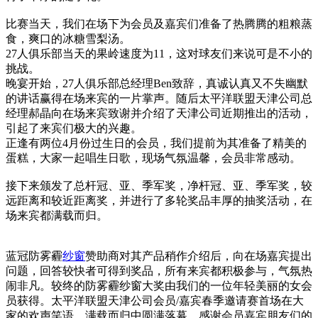
比赛当天，我们在场下为会员及嘉宾们准备了热腾腾的粗粮蒸
食，爽口的冰糖雪梨汤。
27人俱乐部当天的果岭速度为11，这对球友们来说可是不小的
挑战。
晚宴开始，27人俱乐部总经理Ben致辞，真诚认真又不失幽默
的讲话赢得在场来宾的一片掌声。随后太平洋联盟天津公司总
经理郝晶向在场来宾致谢并介绍了天津公司近期推出的活动，
引起了来宾们极大的兴趣。
正逢有两位4月份过生日的会员，我们提前为其准备了精美的
蛋糕，大家一起唱生日歌，现场气氛温馨，会员非常感动。
接下来颁发了总杆冠、亚、季军奖，净杆冠、亚、季军奖，较
远距离和较近距离奖，并进行了多轮奖品丰厚的抽奖活动，在
场来宾都满载而归。
蓝冠防雾霾
纱窗
赞助商对其产品稍作介绍后，向在场嘉宾提出
问题，回答较快者可得到奖品，所有来宾都积极参与，气氛热
闹非凡。较终的防雾霾纱窗大奖由我们的一位年轻美丽的女会
员获得。太平洋联盟天津公司会员/嘉宾春季邀请赛首场在大
家的欢声笑语、满载而归中圆满落幕。感谢会员嘉宾朋友们的