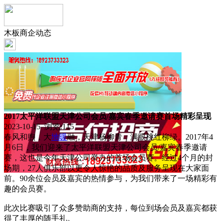
木板商企动态
2017太平洋联盟天津公司会员/嘉宾春季邀请赛首场精彩呈现
2023-10-15 浏览:
115
春风和煦，大
地暖
融，天津杨柳青，满眼桃红柳绿。2017年4
月6日，我们迎来了太平洋联盟天津公司会员/嘉宾春季邀请
赛，这也是今年天津公司举办的首场会员赛。经过4个月的封
场期，27人俱乐部以更令人惊艳的品质及服务呈现在大家面
前。90余位会员及嘉宾的热情参与，为我们带来了一场精彩有
趣的会员赛。
此次比赛吸引了众多赞助商的支持，每位到场会员及嘉宾都获
得了丰厚的随手礼。