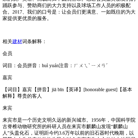
踊跃参与、赞助商们的大力支持以及球场工作人员的积极配
合。2017、我们的口号是：让会员们更满意、一如既往的为大
家提供更优质的服务。
相关
建材
词条解释：
会员
词目：会员拼音：huì yuán注音：ㄏㄨㄟˋ ㄧㄨㄢˊ
嘉宾
【词目】嘉宾【拼音】jiā bīn【英译】[ho
norable guest]【基本
解释】尊贵的客人
来宾
来宾市是一个历史文明久远的新兴城市。1956年，中国科学院
古脊椎动物研究所的科研人员在来宾市麒麟山发现“麒麟山
人”头盖化石，证明距今约3.6万年以前的旧石器时代晚期，以