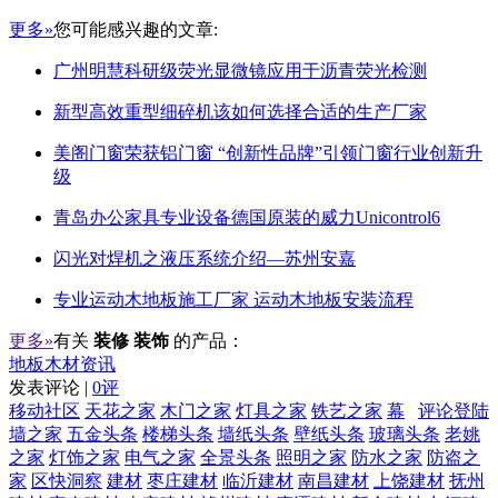
更多»
您可能感兴趣的文章:
广州明慧科研级荧光显微镜应用于沥青荧光检测
新型高效重型细碎机该如何选择合适的生产厂家
美阁门窗荣获铝门窗 “创新性品牌”引领门窗行业创新升
级
青岛办公家具专业设备德国原装的威力Unicontrol6
闪光对焊机之液压系统介绍—苏州安嘉
专业运动木地板施工厂家 运动木地板安装流程
更多»
有关
装修 装饰
的产品：
地板木材资讯
发表评论 |
0评
移动社区
天花之家
木门之家
灯具之家
铁艺之家
幕
评论登陆
墙之家
五金头条
楼梯头条
墙纸头条
壁纸头条
玻璃头条
老姚
之家
灯饰之家
电气之家
全景头条
照明之家
防水之家
防盗之
家
区快洞察
建材
枣庄建材
临沂建材
南昌建材
上饶建材
抚州