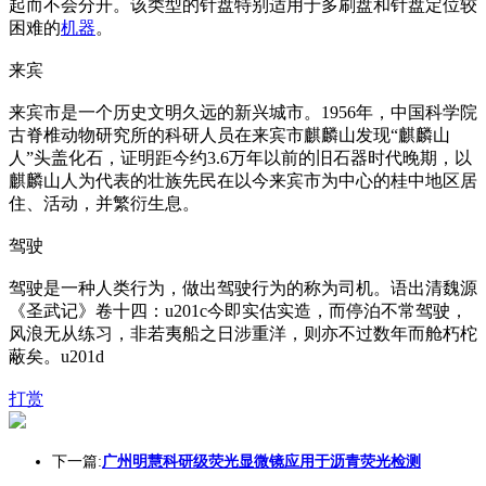
起而不会分开。该类型的针盘特别适用于多刷盘和针盘定位较
困难的
机器
。
来宾
来宾市是一个历史文明久远的新兴城市。1956年，中国科学院
古脊椎动物研究所的科研人员在来宾市麒麟山发现“麒麟山
人”头盖化石，证明距今约3.6万年以前的旧石器时代晚期，以
麒麟山人为代表的壮族先民在以今来宾市为中心的桂中地区居
住、活动，并繁衍生息。
驾驶
驾驶是一种人类行为，做出驾驶行为的称为司机。语出清魏源
《圣武记》卷十四：u201c今即实估实造，而停泊不常驾驶，
风浪无从练习，非若夷船之日涉重洋，则亦不过数年而舱朽柁
蔽矣。u201d
打赏
下一篇:
广州明慧科研级荧光显微镜应用于沥青荧光检测