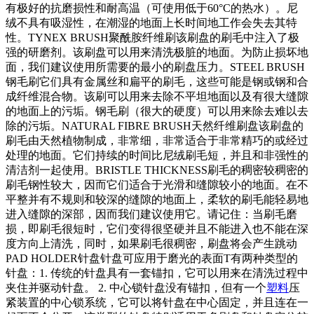
有极好的抗磨损性和耐高温（可使用低于60°C的热水）。尼
绒不具有吸湿性，在潮湿的地面上长时间地工作会失去其特
性。TYNEX BRUSH聚酰胺纤维刷该刷盘的刷毛中注入了极
强的研磨剂。该刷盘可以用来清洗极脏的地面。为防止损坏地
面，我们建议使用所需要的最小的刷盘压力。STEEL BRUSH
钢毛刷它们具有金属丝和扁平的刷毛，这些可能是钢或钢和合
成纤维混合物。该刷可以用来去除不平坦地面以及有很大缝隙
的地面上的污垢。钢毛刷（很大的硬度）可以用来除去难以去
除的污垢。NATURAL FIBRE BRUSH天然纤维刷盘该刷盘的
刷毛由天然植物制成，非常细，非常适合于非常精巧的或经过
处理的地面。它们持续的时间比尼绒刷毛短，并且和非强性的
清洁剂一起使用。BRISTLE THICKNESS刷毛的稠密较稠密的
刷毛钢性较大，因而它们适合于光滑和缝隙较小的地面。在不
平整并有不规则和较深的缝隙的地面上，柔软的刷毛能轻易地
进入缝隙的深部，因而我们建议使用它。请记住：当刷毛磨
损，即刷毛很短时，它们变得很坚硬并且不能进入也不能在深
度方向上清洗，同时，如果刷毛很稠密，刷盘将会产生跳动
PAD HOLDER针盘针盘可应用于磨光的表面T有两种类型的
针盘：1. 传统的针盘具有一套锚扣，它可以用来在清洗过程中
夹住并驱动针盘。 2. 中心锁针盘没有锚扣，但有一个
塑料
压
紧装置的中心锁系统，它可以将针盘在中心固定，并且连在一