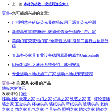
上一篇:
木材的功效，没想到这么大！
更多»
您可能感兴趣的文章:
广州明慧科研级荧光显微镜应用于沥青荧光检测
新型高效重型细碎机该如何选择合适的生产厂家
美阁门窗荣获铝门窗 “创新性品牌”引领门窗行业创新升
级
青岛办公家具专业设备德国原装的威力Unicontrol6
闪光对焊机之液压系统介绍—苏州安嘉
专业运动木地板施工厂家 运动木地板安装流程
更多»
有关
家具 衣柜
的产品：
地板木材资讯
发表评论 |
0评
移动社区
天花之家
木门之家
灯具之家
铁艺之家
幕
评论登陆
墙之家
五金头条
楼梯头条
墙纸头条
壁纸头条
玻璃头条
老姚
之家
灯饰之家
电气之家
全景头条
照明之家
防水之家
防盗之