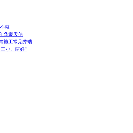
量不减
响-华夏天信
沥青施工常见弊端
、三小、两好”