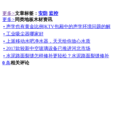
更多
>
文章标签：
安防
监控
更多
>
同类地板木材资讯
• 声学也有黄金比例|KTV包厢中的声学环境问题的解
• 工业吸尘器哪家好
• 上派移动水吧净水器，天天给你放心水质
• 2017款较新中空玻璃设备已推进河北市场
• 水泥路面裂缝怎样修补更轻松？水泥路面裂缝修补
0
条
相关评论