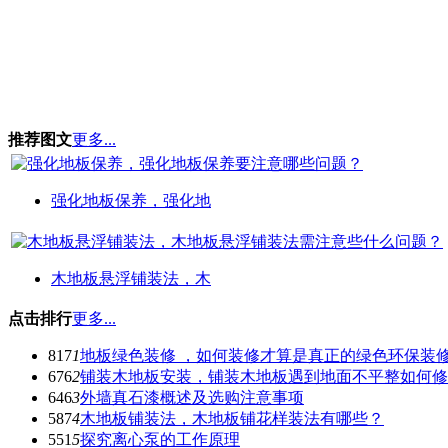
推荐图文
更多...
强化地板保养，强化地
木地板悬浮铺装法，木
点击排行
更多...
817
1
地板绿色装修 ，如何装修才算是真正的绿色环保装
676
2
铺装木地板安装，铺装木地板遇到地面不平整如何修
646
3
外墙真石漆概述及选购注意事项
587
4
木地板铺装法，木地板铺花样装法有哪些？
551
5
探究离心泵的工作原理