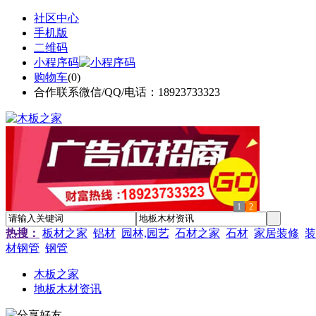
社区中心
手机版
二维码
小程序码
购物车
(
0
)
合作联系微信/QQ/电话：18923733323
1
2
热搜：
板材之家
铝材
园林,园艺
石材之家
石材
家居装修
装
材钢管
钢管
木板之家
地板木材资讯