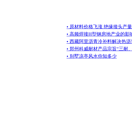
• 原材料价格飞涨 绝缘接头产
• 高频焊接H型钢房地产业的影
• 西藏阿里沥青冷补料解决热
• 郑州科威耐材产品宗旨“三耐
• 别墅凉亭风水你知多少