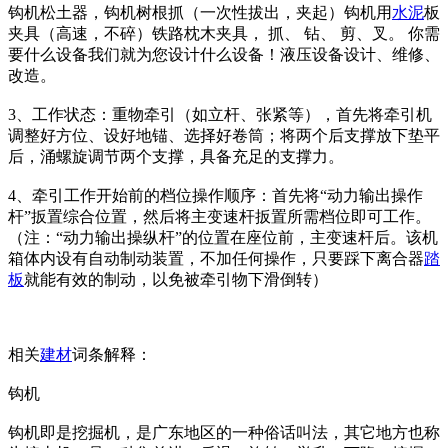
钩机松土器，钩机树根抓（一次性拔出，夹起）钩机用
水泥
板
夹具（高速，不碎）铁路枕木夹具， 抓、 钻、 剪、叉。 你需
要什么设备我们就为您设计什么设备！液压设备设计、维修、
改造。
3、工作状态：重物牵引（如立杆、张紧等），首先将牵引机
调整好方位、设好地锚、选择好卷筒；将两个后支撑放下垫平
后，涌螺旋调节两个支撑，具备充足的支撑力。
4、牵引工作开始前的档位操作顺序：首先将“动力输出操作
杆”扳置综合位置，然后将主变速杆扳置所需档位即可工作。
（注：“动力输出操纵杆”的位置在座位前，主变速杆后。该机
箱体内设有自动制动装置，不加任何操作，只要踩下离合器
踏
板
就能有效的制动，以免被牵引物下滑倒转）
相关
建材
词条解释：
钩机
钩机即是挖掘机，是广东地区的一种俗话叫法，其它地方也称