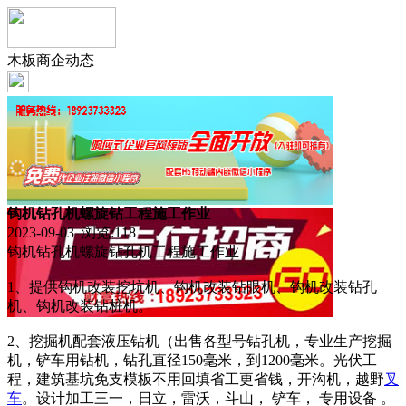
木板商企动态
钩机钻孔机螺旋钻工程施工作业
2023-09-03 浏览:
118
钩机钻孔机螺旋钻孔机工程施工作业
1、提供钩机改装挖坑机、钩机改装钻眼机、钩机改装钻孔
机、钩机改装钻桩机。
2、挖掘机配套液压钻机（出售各型号钻孔机，专业生‌‌产挖掘
机，铲车用钻机，‌‌钻孔直径150毫米，到1200毫米。光伏工
程，建筑基坑免支模板不用回填省工更省钱，开沟机，越野
叉
车
。设计加工三一，日立，雷沃，斗山， 铲车， ‌‌专用设备 。