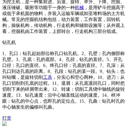
为挖土机，是一种集前进、后退、旋转、举升、下降、挖掘、
液压锤破、吸附等功能于一身的一种
机械
，是用铲斗挖掘高于
或低于承机面的物料，并装入运输车辆或卸至堆料场的土方机
械。常见的挖掘机结构包括，动力装置，工作装置，回转机
构，操纵机构，传动机构，行走机构和辅助设施等；从外观上
看，挖掘机由工作装置，上部转台，行走机构三部分组成。
钻孔机
1、孔口：钻孔起始部位称孔口钻孔机。2、孔壁：孔内侧部称
孔壁。3、孔底：孔的底部。4、孔径，钻孔的直径。5、开孔
口径：孔口的直径。6、终孔口径：孔底的直径。7、孔深：从
孔口到达孔底的距离。8、孔段：钻孔的某一段。9、钻头：也
叫钻嘴，是旋转切削
工具
，分实心和空心两种。10、进刀：从
孔口切削到孔底的过程。11、退屑：从孔底退回孔口，同时把
切削下来的碎屑带出来。12、转速：切削工具绕中轴线的旋转
速度。13、钻孔速度：沿中心轴直线运动的速度。14、样冲
眼：钻孔的中心点，也即孔的定位点。15、孔曲：钻孔时孔的
中心轴发生的偏移叫孔曲。
打赏