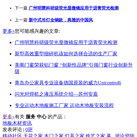
下一篇:
广州明慧科研级荧光显微镜应用于沥青荧光检测
上一篇:
新中式吊灯全铜款，典雅的中国风
更多»
您可能感兴趣的文章:
广州明慧科研级荧光显微镜应用于沥青荧光检测
新型高效重型细碎机该如何选择合适的生产厂家
美阁门窗荣获铝门窗 “创新性品牌”引领门窗行业创新升
级
青岛办公家具专业设备德国原装的威力Unicontrol6
闪光对焊机之液压系统介绍—苏州安嘉
专业运动木地板施工厂家 运动木地板安装流程
更多»
有关
服务 中心
的产品：
地板木材资讯
发表评论 |
0评
移动社区
天花之家
木门之家
灯具之家
铁艺之家
幕
评论登陆