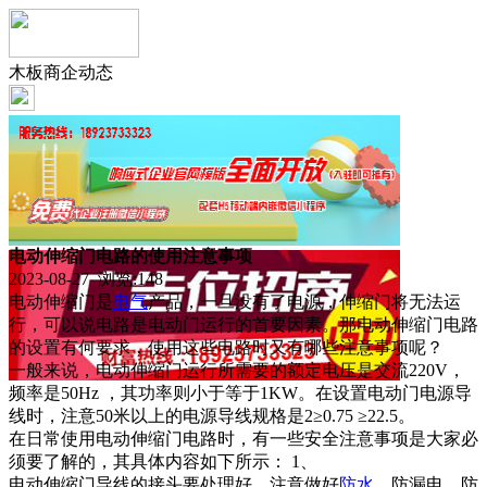
木板商企动态
电动伸缩门电路的使用注意事项
2023-08-27 浏览:
148
电动伸缩门是
电气
产品，一旦没有了电源，伸缩门将无法运
行，可以说电路是电动门运行的首要因素。那电动伸缩门电路
的设置有何要求，使用这些电路时又有哪些注意事项呢？
一般来说，电动伸缩门运行所需要的额定电压是交流220V，
频率是50Hz ，其功率则小于等于1KW。在设置电动门电源导
线时，注意50米以上的电源导线规格是2≥0.75 ≥22.5。
在日常使用电动伸缩门电路时，有一些安全注意事项是大家必
须要了解的，其具体内容如下所示： 1、
电动伸缩门导线的接头要处理好，注意做好
防水
、防漏电、防