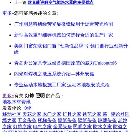
上一篇:
欧克能讲解空气能热水器的主要优点
更多»
您可能感兴趣的文章:
广州明慧科研级荧光显微镜应用于沥青荧光检测
新型高效重型细碎机该如何选择合适的生产厂家
美阁门窗荣获铝门窗 “创新性品牌”引领门窗行业创新升
级
青岛办公家具专业设备德国原装的威力Unicontrol6
闪光对焊机之液压系统介绍—苏州安嘉
专业运动木地板施工厂家 运动木地板安装流程
更多»
有关
灯饰 照明
的产品：
地板木材资讯
发表评论 |
0评
移动社区
天花之家
木门之家
灯具之家
铁艺之家
幕
评论登陆
墙之家
五金头条
楼梯头条
墙纸头条
壁纸头条
玻璃头条
老姚
之家
灯饰之家
电气之家
全景头条
照明之家
防水之家
防盗之