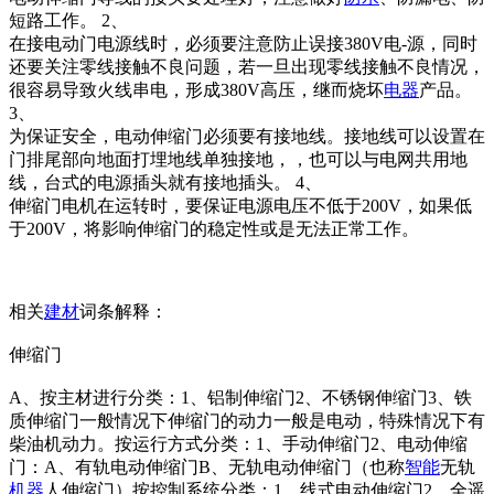
短路工作。 2、
在接电动门电源线时，必须要注意防止误接380V电-源，同时
还要关注零线接触不良问题，若一旦出现零线接触不良情况，
很容易导致火线串电，形成380V高压，继而烧坏
电器
产品。
3、
为保证安全，电动伸缩门必须要有接地线。接地线可以设置在
门排尾部向地面打埋地线单独接地，，也可以与电网共用地
线，台式的电源插头就有接地插头。 4、
伸缩门电机在运转时，要保证电源电压不低于200V，如果低
于200V，将影响伸缩门的稳定性或是无法正常工作。
相关
建材
词条解释：
伸缩门
A、按主材进行分类：1、铝制伸缩门2、不锈钢伸缩门3、铁
质伸缩门一般情况下伸缩门的动力一般是电动，特殊情况下有
柴油机动力。按运行方式分类：1、手动伸缩门2、电动伸缩
门：A、有轨电动伸缩门B、无轨电动伸缩门（也称
智能
无轨
机器
人伸缩门）按控制系统分类：1、线式电动伸缩门2、全遥