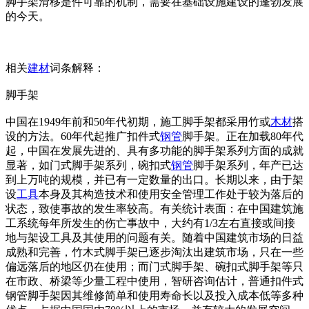
脚手架滑移是件可靠的机制，需要在基础设施建设的蓬勃发展
的今天。
相关
建材
词条解释：
脚手架
中国在1949年前和50年代初期，施工脚手架都采用竹或
木材
搭
设的方法。60年代起推广扣件式
钢管
脚手架。正在加载80年代
起，中国在发展先进的、具有多功能的脚手架系列方面的成就
显著，如门式脚手架系列，碗扣式
钢管
脚手架系列，年产已达
到上万吨的规模，并已有一定数量的出口。长期以来，由于架
设
工具
本身及其构造技术和使用安全管理工作处于较为落后的
状态，致使事故的发生率较高。有关统计表面：在中国建筑施
工系统每年所发生的伤亡事故中，大约有1/3左右直接或间接
地与架设工具及其使用的问题有关。随着中国建筑市场的日益
成熟和完善，竹木式脚手架已逐步淘汰出建筑市场，只在一些
偏远落后的地区仍在使用；而门式脚手架、碗扣式脚手架等只
在市政、桥梁等少量工程中使用，智研咨询估计，普通扣件式
钢管脚手架因其维修简单和使用寿命长以及投入成本低等多种