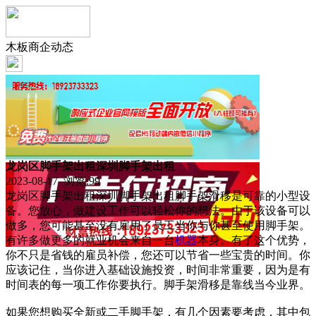
木板商企动态
龙岗区脚手架出租深圳脚手架出租
2023-08-17 浏览:
99
龙岗区脚手架出租深圳脚手架出租脚手架滑移是可靠的小型设
备。您放心，做建设工作可以轻松你的想法。由于该设备可以
做多，您可能甚至没有雇用了员工当你与你甚至使用脚手架。
有许多做更多的就业机会来自一台
机器
本身。有了这个优势，
你不只是省钱的雇员补偿，您还可以节省一些宝贵的时间。你
应该记住，当你进入基础设施投资，时间非常重要，因为是有
时间表的每一项工作你要执行。脚手架滑移是靠线当今业界。
如果您想购买全新或二手脚手架，有几个因素要考虑，其中包