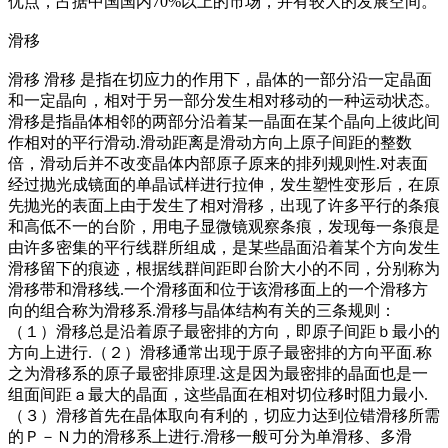
优点，占据中国国内70%以上的市场，并有较大的发展空间。
滑移
滑移 滑移 是指在切应力的作用下，晶体的一部分沿一定晶面
和一定晶向，相对于另一部分发生相对移动的一种运动状态。
滑移是指晶体相邻的两部分沿着某一晶面在某个晶向上彼此间
作相对的平行滑动.滑动距离是滑动方向上原子间距的整数
倍，滑动后并不改变晶体内部原子原来的排列规则性.对表面
经过抛光成镜面的单晶试样进行拉伸，发生塑性变形后，在原
先抛光的表面上由于发生了相对滑移，出现了许多平行的条痕
和高低不一的台阶，用电子显微镜观察条痕，发现每一条痕是
由许多密集的平行线群所组成，是某些晶面沿着某个方向发生
滑移留下的痕迹，根据线群间距即台阶大小的不同，分别称为
滑移带和滑移线.一个滑移面和位于该滑移面上的一个滑移方
向的组合称为滑移系.滑移与晶体结构有关的三条规则：
（１）滑移总是沿着原子最密排的方向，即原子间距ｂ最小的
方向上进行.（２）滑移通常出现于原子最密排的方向平面.称
之为滑移系的原子最密排原理.这是因为最密排的晶面也是一
组面间距ａ最大的晶面，这些晶面在相对切位移时阻力最小.
（３）滑移首先在晶体取向有利的，切应力达到位错滑移所需
的Ｐ－Ｎ力的滑移系上进行.滑移一般可分为单滑移、多滑