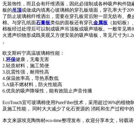
无装饰性，而且会有纤维洒落，因此必须制成各种吸声构件隐
板的
吊顶
或做成内填离心玻璃棉的穿孔板墙面，穿孔率大于20
了防止玻璃棉纤维洒出，需要在穿孔板背后附一层无纺布、桑
棉。与穿孔纸面
石膏板
类似的面板还有穿孔
金属板
（如铝板）
棉板经过处理后可以制成吸声吊顶板或吸声墙板。一般常见将80-1
火透声织物形成既美观又方便安装的吸声墙板，常见尺寸为1.2m×1.2m、
。
欧文斯科宁高温玻璃棉性能：
1.
环保
健康，无毒无害
2.轻质材料，施工简便
3.抗震性强，耐用性高
4.保温效率高，导热系数低
5.A级不燃材料，防火性能高
6.优良的吸声降噪性，能有效阻止声音传播
EcoTouch宜可玻璃棉使用PureFiber技术，采用超过
及施工性能， 同时大大减少了化石资源的 消耗和生产过程中
本文来源埃克陶饰材eco-time整理发布，欢迎分享本文，转