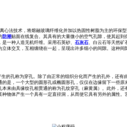
利离心法技术，将熔融玻璃纤维化并加以热固性树脂为主的环保
的
防潮
贴面在线复合。其具有的大量微小的空气孔隙，使其起到
，是一种人造无机纤维。采用石英砂、
石灰石
、白云石等天然矿
为立体交叉，互相缠绕在一起，呈现出许多细小的间隙。这种间
生物体后天产生的孔称为穿孔。除了由正常的组织分化而产生的孔外
通的是，一个大型的圆形孔或椭圆形孔，仅仅在边缘留下一些原
孔本来由具缘纹孔相贯通的称为孔纹穿孔（麻黄属）。此外，还
某种物体产生一个具有一定直径洞，从而使它具有另外的属性。