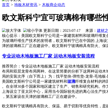
首页
>
地板木材资讯
>
木板商企动态
欧文斯科宁宜可玻璃棉有哪些性
更新日期：2023-07-17 来源：
建材
核心提示：美国欧文斯科宁公司是一家建筑材料和玻璃纤维复合
为玻璃纤维生产技术的发明者，欧文斯科宁已在中国的 上海设
津的玻璃棉工厂正在建设中。欧文斯科宁玻璃棉具有防火、保
专业运动木地板施工厂家 运动木地板安装流程
推荐简介：专业运动木地板施工厂家 运动木地板安装流程 
布局和双层龙骨布局两种。在这里简要的分析下这两种运动木
局的安装次序（自下而上）为：找平垫块-弹性垫-龙骨-毛地板-防潮膜
美国欧文斯科宁公司是一家建筑材料和
玻璃
纤维复合材料的跨国
。在全球30多个国家和地区建立了生产、销售和研究机构。作
上海设立了亚太区中心，采用当今国际较先进的离心法生产技
，第五家设在天津的玻璃棉工厂正在建设中。
欧文斯科宁玻璃棉具有防火、保温、易于切割等优良特性，是