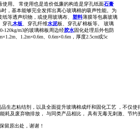
蔽使用。 常使用也是造价低廉的构造是穿孔纸面
石膏
%时，基本能够完全发挥出离心玻璃棉的吸声性能。为
皮纸等透声织物，或使用玻璃布、
塑料
薄膜等包裹玻璃
、穿孔
木板
、穿孔纤维
水泥
板、穿孔矿棉板等。 玻璃
20kg/m3的玻璃棉板周边经
胶水
固化处理后外包防
1.2m×0.6m、0.6m×0.6m，厚度2.5cm或5c
96%的植物制品生态粘结剂，以及全面提升玻璃棉成纤和固化工艺 
的能耗及废弃物排放， 与同类产品相比， 具有无毒无刺激、节约
载请保留原出处，谢谢！