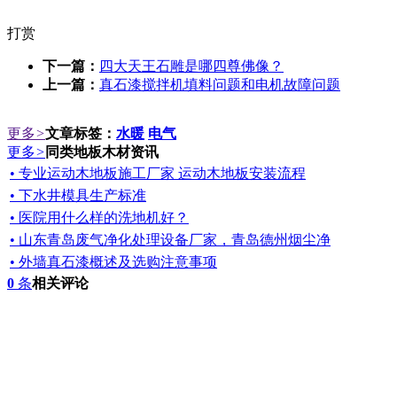
打赏
下一篇：
四大天王石雕是哪四尊佛像？
上一篇：
真石漆搅拌机填料问题和电机故障问题
更多
>
文章标签：
水暖
电气
更多
>
同类地板木材资讯
• 专业运动木地板施工厂家 运动木地板安装流程
• 下水井模具生产标准
• 医院用什么样的洗地机好？
• 山东青岛废气净化处理设备厂家，青岛德州烟尘净
• 外墙真石漆概述及选购注意事项
0
条
相关评论