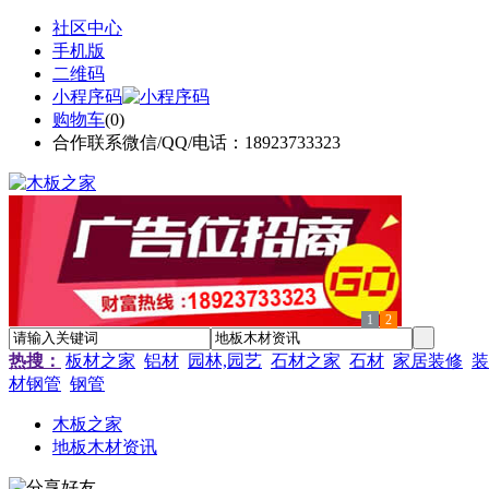
社区中心
手机版
二维码
小程序码
购物车
(
0
)
合作联系微信/QQ/电话：18923733323
1
2
热搜：
板材之家
铝材
园林,园艺
石材之家
石材
家居装修
装
材钢管
钢管
木板之家
地板木材资讯