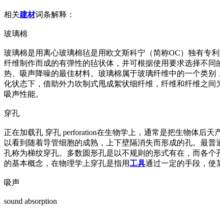
相关
建材
词条解释：
玻璃棉
玻璃棉是用离心玻璃棉毡是用欧文斯科宁（简称OC）独有专
纤维制作而成的有弹性的毡状体，并可根据使用要求选择不同
热、吸声降噪的最佳材料。玻璃棉属于玻璃纤维中的一个类别
化状态下，借助外力吹制式甩成絮状细纤维，纤维和纤维之间
吸声性能。
穿孔
正在加载孔 穿孔 perforation在生物学上，通常是把
以看到随着导管细胞的成熟，上下壁隔消失而形成的孔。最普
孔称为梯纹穿孔。多数圆形孔是以不规则的形式有在，而各个
的基本概念，在物理学上穿孔是指用
工具
通过一定的手段，使
吸声
sound absorption