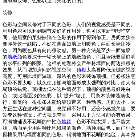
面添加纹饰、色彩以达到美化的目的。
装修
色彩与空间装修对于不同的色彩，人们的视觉感受是不同的。
利用色彩可以起到调节爱好的作用外，也可以重新“塑造”空
间，使居室的某些缺陷在色彩的作用下得到修正。房间太狭长
要弥补这一缺陷，不妨在两面短墙上用暖色，两面长墙用冷
色，因为暖色具有向内移动感。另一种方法是至少一面短墙上
的
墙纸
颜色要深于一堵长墙上的墙纸颜色，而且墙纸要呈鲜明
的水平排列的图案。这样的处理将会产生将墙面向两边推移的
效果，从而增加房间的视觉空间。
顶棚
太高要降低顶棚的视觉
高度，可用比墙面温暖、深浓的色彩来装饰顶棚。但必须注意
色彩不要太暗，以免使顶棚与墙面形成太强烈的对比，使人有
塌顶的错觉。顶棚太低在这种情况下，顶棚的颜色最好用白
色，或比墙面淡的色彩，以“提升”墙顶。用条木装饰墙顶也
行，重复的一根根条木能给墙顶带来一种动感。房间太小，太
方正生活在这种空间里，总觉得不好用，还会令感觉欠佳，要
改变这种情况，扩大视觉空间，采用以下方法可能会有效果：
可满地铺设不花哨的中性色
地毯
，色彩不能太深，也不能太
浅，墙面至少用两种比地毯淡的颜色。墙顶用白色，而门框及
窗框采用与墙面相同的色彩。铺满地面不花哨的地毯，其本身