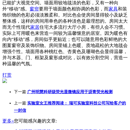
已能扩大视觉空间。墙面用较地毯淡的色彩，又有一种向
外“移动”感。
窗帘
要用于墙面颜色相协调的色彩，而
家具
和装
饰织物的色彩必须淡雅柔和。对比色会使房间显得较小及缺乏
整体感，这样的房间用单色的各种淡色是最理想的。房间太大
而无个性现代
家居
住宅大多流行大厅小房，有些人会不习惯。
实际上可用暖色来营造一间较为温馨惬意的居室。因为暖色有
向内“移动”感，房间似乎更贴近；也可以随意用色彩鲜艳的大
图案窗帘及装饰织物。房间里铺上色暖、质地疏松的大地毯会
增强个性。墙面用各种桃红色、杏黄色及珊瑚色会显得温馨，
并与木器、门、框架及窗形成对比，以有效分割空间，营造一
种温馨的气氛。
打赏
下一篇:
广州明慧科研级荧光显微镜应用于沥青荧光检测
上一篇:
实验室女王推荐阅读： 瑞可实验室科技公司写给客户的
一封信
更多»
您可能感兴趣的文章: