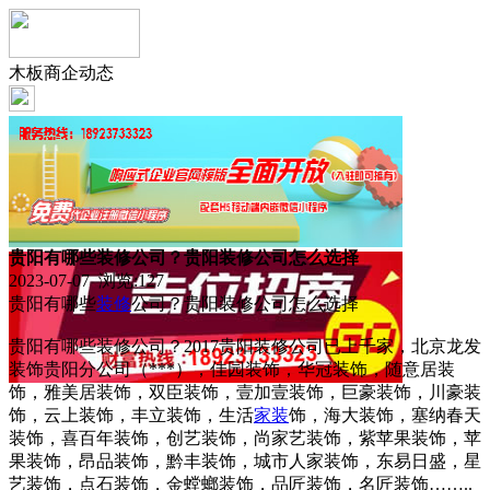
木板商企动态
贵阳有哪些装修公司？贵阳装修公司怎么选择
2023-07-07 浏览:
127
贵阳有哪些
装修
公司？贵阳装修公司怎么选择
贵阳有哪些装修公司？2017贵阳装修公司已上千家，北京龙发
装饰贵阳分公司（***），佳园装饰，华冠装饰，随意居装
饰，雅美居装饰，双臣装饰，壹加壹装饰，巨豪装饰，川豪装
饰，云上装饰，丰立装饰，生活
家装
饰，海大装饰，塞纳春天
装饰，喜百年装饰，创艺装饰，尚家艺装饰，紫苹果装饰，苹
果装饰，昂品装饰，黔丰装饰，城市人家装饰，东易日盛，星
艺装饰，点石装饰，金螳螂装饰，品匠装饰，名匠装饰……..