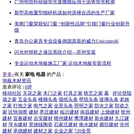
广州明慧科研级荧光显微镜应用于沥青荧光检测
新型高效重型细碎机该如何选择合适的生产厂家
美阁门窗荣获铝门窗 “创新性品牌”引领门窗行业创新升
级
青岛办公家具专业设备德国原装的威力Unicontrol6
闪光对焊机之液压系统介绍—苏州安嘉
专业运动木地板施工厂家 运动木地板安装流程
更多»
有关
家电 电器
的产品：
地板木材资讯
发表评论 |
0评
移动社区
天花之家
木门之家
灯具之家
铁艺之家
幕
评论登陆
墙之家
五金头条
楼梯头条
墙纸头条
壁纸头条
玻璃头条
老姚
之家
灯饰之家
电气之家
全景头条
照明之家
防水之家
防盗之
家
区快洞察
建材
枣庄建材
临沂建材
南昌建材
上饶建材
抚州
建材
宜春建材
吉安建材
赣州建材
鹰潭建材
新余建材
九江建
材
萍乡建材
景德镇陶瓷
石家庄建材
衡水建材
廊坊建材
沧州
建材
承德建材
建材之家
企业之家
720全景