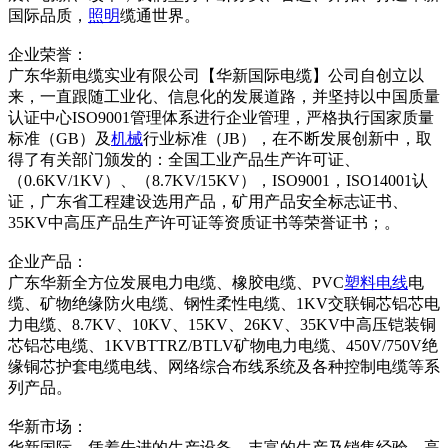
国际品质，
照明
缆通世界。
企业荣誉：
广东华新电缆实业有限公司【华新国际电缆】公司自创立以
来，一直跟随工业化、信息化的发展道路，并坚持以中国质量
认证中心ISO9001管理体系进行企业管理，严格执行国家质量
标准（GB）及
机械
行业标准（JB），在不断发展创新中，取
得了有关部门颁发的：全国工业产品生产许可证、
（0.6KV/1KV）、（8.7KV/15KV），ISO9001，ISO14001认
证，广东省工程建设选用产品，矿用产品安全标志证书、
35KV中高压产品生产许可证等资质证书等荣誉证书；。
企业产品：
广东华新全方位发展电力电缆、橡胶电缆、PVC
塑料
电线
电
缆、矿物绝缘防火电缆、钢性柔性电缆、1KV交联铜芯铝芯电
力电缆、8.7KV、10KV、15KV、26KV、35KV中高压铠装铜
芯铝芯电缆、1KVBTTRZ/BTLV矿物电力电缆、450V/750V绝
缘铜芯护套电缆电线、网络综合布线系统及各种控制电缆等系
列产品。
华新市场：
华新国际，凭着先进的生产设备、丰富的生产及销售经验、高