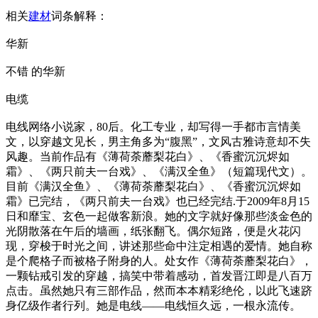
相关
建材
词条解释：
华新
不错 的华新
电缆
电线网络小说家，80后。化工专业，却写得一手都市言情美
文，以穿越文见长，男主角多为“腹黑”，文风古雅诗意却不失
风趣。当前作品有《薄荷荼蘼梨花白》、《香蜜沉沉烬如
霜》、《两只前夫一台戏》、《满汉全鱼》（短篇现代文）。
目前《满汉全鱼》、《薄荷荼蘼梨花白》、《香蜜沉沉烬如
霜》已完结，《两只前夫一台戏》也已经完结.于2009年8月15
日和靡宝、玄色一起做客新浪。她的文字就好像那些淡金色的
光阴散落在午后的墙画，纸张翻飞。偶尔短路，便是火花闪
现，穿梭于时光之间，讲述那些命中注定相遇的爱情。她自称
是个爬格子而被格子附身的人。处女作《薄荷荼蘼梨花白》，
一颗钻戒引发的穿越，搞笑中带着感动，首发晋江即是八百万
点击。虽然她只有三部作品，然而本本精彩绝伦，以此飞速跻
身亿级作者行列。她是电线——电线恒久远，一根永流传。