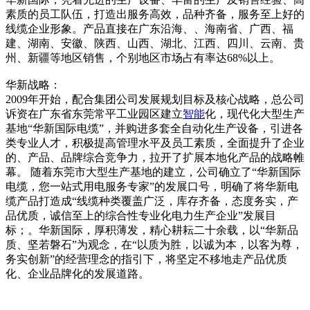
素质的员工队伍，打造出服务高效，品种齐备，服务至上好的
线缆企业形象。产品直接在广东沿海、、海南省、广西、福
建、湖南、安徽、陕西、山西、湖北、江西、四川、云南、贵
州、新疆等地区销售，个别地区市场占有率达68%以上。
华新战略：
2009年开始，配合集团公司发展规划目标及核心战略，总公司
诉资在广东省东莞常平工业园区建立
智能
化，现代化大型生产
基地“华新国际电缆”，并购进多套全自动化生产设备，引进各
类专业人才，积极提高管理水平及员工素质，全面提升了企业
的、产品、品牌综合竞争力，拉开了扩展本地化产品的战略帷
幕。 随着东莞市大型生产基地的建立，公司确立了“华新国际
电缆，您一站式用电服务专家”的发展口号，明确了将华新电
缆产品打造成“线缆种类覆盖广泛，库存齐备，态度务实，产
品优质，诚信至上的综合性专业化电力生产企业”发展目
标；。华新国际，厚积薄发，精心耕耘二十余载，以“华新品
质、坚若磐石”为观念，在“以质为胜，以诚为本，以客为尊，
务实创新”的经营理念的指引下，将坚定不移地走产品优质
化、企业品牌化的发展道路。