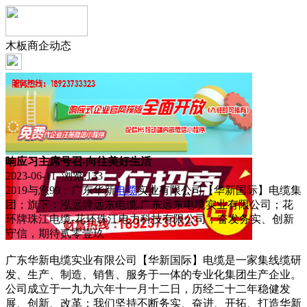
木板商企动态
响应习主席号召-向往美好生活
2023-06-11 浏览:
133
2019与您99；广东华新
电缆
实业有限公司【华新国际】电缆集
团；旗下：泓远牌远东电缆.广东远东电缆实业有限公司；花
环牌珠江电缆-花环珠江电力科技有限公司；奋发务实、创新
守信，期待贰零壹玖
广东华新电缆实业有限公司【华新国际】电缆是一家集线缆研
发、生产、制造、销售、服务于一体的专业化集团生产企业。
公司成立于一九九六年十一月十二日，历经二十二年稳健发
展、创新、改革；我们坚持不断务实、奋进、开拓、打造华新