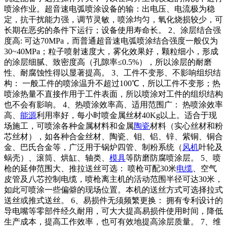
喷涂作业。超音速电弧喷涂设备的输：出电压、电流极为稳
定，抗干扰能力强，调节灵敏，喷涂均匀，氧化烧损较少，可
长期在恶劣的条件下运行；设备使用寿命长。 2、涂层结合强
度高: 可达70MPa，而普通超音速电弧喷涂结合强度一般仅为
30~40MPa；粒子喷射速度大，雾化效果好，颗粒细小，形成
的涂层细腻、致密度高（孔隙率≤0.5%），所以涂层的耐磨
性、耐腐蚀性得以显著提高。 3、工件不变形、不影响组织结
构： 一般工件的喷涂温升不超过100℃，所以工件不变形；热
喷涂热量不直接作用于工件表面，所以喷涂对工件的组织结构
也不会有影响。 4、热喷涂效率高、适用范围广： 热喷涂效率
高、
能源
利用率好，每小时喷金属丝材40Kg以上。适合于现
场施工，可喷涂各种金属材料和金属
陶瓷
材料（实心丝材和粉
芯丝材），如各种合金丝材、陶瓷、钼、铝、锌、紫铜、铜合
金、巴氏合金等，广泛用于锅炉四管、制粉系统（
风机
叶轮及
蜗壳）、滚筒、烘缸、轴类、
模具
等防磨防腐喷涂层。 5、喷
枪的延伸范围大、推拉送丝可选： 喷枪可配30米
电缆
、空气
皮管及八芯控制电缆，喷枪离主机的活动范围半径可达30米，
如此可喷涂一些偏僻的现场位置。本机的送丝方式可选择拉式
送丝或推式送丝。 6、易损件无须频繁更换： 拥有专利设计的
导电嘴等零部件经久耐用，可大大提高易损件使用时间，降低
生产成本，提高工作效率，也可有效地提高涂层质量。 7、维