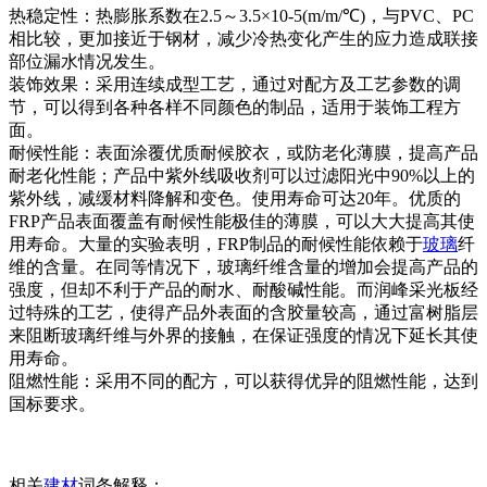
热稳定性：热膨胀系数在2.5～3.5×10-5(m/m/℃)，与PVC、PC
相比较，更加接近于钢材，减少冷热变化产生的应力造成联接
部位漏水情况发生。
装饰效果：采用连续成型工艺，通过对配方及工艺参数的调
节，可以得到各种各样不同颜色的制品，适用于装饰工程方
面。
耐候性能：表面涂覆优质耐候胶衣，或防老化薄膜，提高产品
耐老化性能；产品中紫外线吸收剂可以过滤阳光中90%以上的
紫外线，减缓材料降解和变色。使用寿命可达20年。优质的
FRP产品表面覆盖有耐候性能极佳的薄膜，可以大大提高其使
用寿命。大量的实验表明，FRP制品的耐候性能依赖于
玻璃
纤
维的含量。在同等情况下，玻璃纤维含量的增加会提高产品的
强度，但却不利于产品的耐水、耐酸碱性能。而润峰采光板经
过特殊的工艺，使得产品外表面的含胶量较高，通过富树脂层
来阻断玻璃纤维与外界的接触，在保证强度的情况下延长其使
用寿命。
阻燃性能：采用不同的配方，可以获得优异的阻燃性能，达到
国标要求。
相关
建材
词条解释：