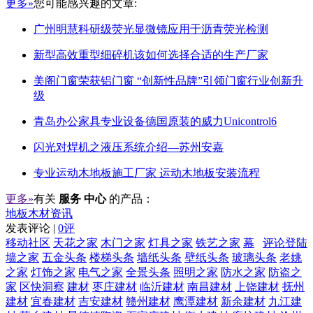
更多»
您可能感兴趣的文章:
广州明慧科研级荧光显微镜应用于沥青荧光检测
新型高效重型细碎机该如何选择合适的生产厂家
美阁门窗荣获铝门窗 “创新性品牌”引领门窗行业创新升
级
青岛办公家具专业设备德国原装的威力Unicontrol6
闪光对焊机之液压系统介绍—苏州安嘉
专业运动木地板施工厂家 运动木地板安装流程
更多»
有关
服务 中心
的产品：
地板木材资讯
发表评论 |
0评
移动社区
天花之家
木门之家
灯具之家
铁艺之家
幕
评论登陆
墙之家
五金头条
楼梯头条
墙纸头条
壁纸头条
玻璃头条
老姚
之家
灯饰之家
电气之家
全景头条
照明之家
防水之家
防盗之
家
区快洞察
建材
枣庄建材
临沂建材
南昌建材
上饶建材
抚州
建材
宜春建材
吉安建材
赣州建材
鹰潭建材
新余建材
九江建