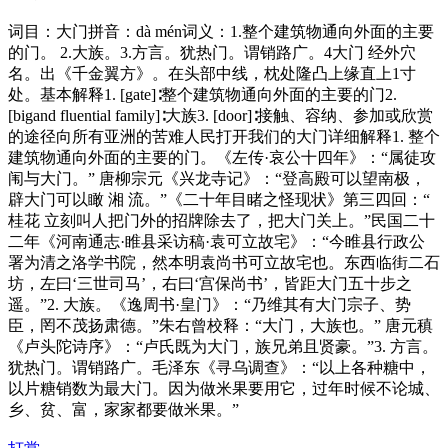
词目：大门拼音：dà mén词义：1.整个建筑物通向外面的主要
的门。 2.大族。3.方言。犹热门。谓销路广。4大门 经外穴
名。出《千金翼方》。在头部中线，枕处隆凸上缘直上1寸
处。基本解释1. [gate]∶整个建筑物通向外面的主要的门2.
[bigand fluential family]∶大族3. [door]∶接触、容纳、参加或欣赏
的途径向所有亚洲的苦难人民打开我们的大门详细解释1. 整个
建筑物通向外面的主要的门。《左传·哀公十四年》：“属徒攻
闱与大门。” 唐柳宗元《兴龙寺记》：“登高殿可以望南极，
辟大门可以瞰 湘 流。”《二十年目睹之怪现状》第三四回：“
桂花 立刻叫人把门外的招牌除去了，把大门关上。”民国二十
二年《河南通志·睢县采访稿·袁可立故宅》：“今睢县行政公
署为清之洛学书院，然本明袁尚书可立故宅也。东西临街二石
坊，左曰‘三世司马’，右曰‘宫保尚书’，皆距大门五十步之
遥。”2. 大族。《逸周书·皇门》：“乃维其有大门宗子、势
臣，罔不茂扬肃德。”朱右曾校释：“大门，大族也。” 唐元稹
《卢头陀诗序》：“卢氏既为大门，族兄弟且贤豪。”3. 方言。
犹热门。谓销路广。毛泽东《寻乌调查》：“以上各种糖中，
以片糖销数为最大门。因为做米果要用它，过年时候不论城、
乡、贫、富，家家都要做米果。”