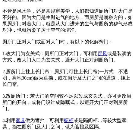
不管是风水学，还是常规审美学，人们都知道厕所门对大门是
不好的。因为大门是生财进气的地方，而厕所是属秽方的，如
果厕所门对着大门，就是从大门进来的生气与厕所的秽气形成
对冲，也就污染了房子空气的洁净。
厕所门正对大门或面对大门时，有以下的化解窍门：
1.改大门为玄关式：厕所门正对大门，可利用
屏风
或是装潢的
方式，改大门入口为玄关式，避开大门正对到厕所门。
2.厕所门上挂上长门帘：厕所门可挂上长门帘(一片式，不透
明，离地30cm)做为遮挡，或在厕所及大门之间的通道，挂上
长门帘。
3.改厕所门：若大门的空间较不足以改成玄关式，亦可更改厕
所门的开向，或将门设计成隐藏式，以避开大门正对到厕所
门。
4.利用
家具
做为遮挡：可利用
橱柜
或是隔间柜…等较大型家
具，挡在厕所门及大门之间，做为遮挡及区隔。