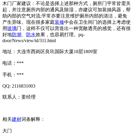
木门厂家建议：不论是选择上述那种方式，厕所门平常皆需关
起，并注意厕所内部的通风及除湿，亦建议可加装抽风器，帮
助内部的空气对流;平常亦要注意维护厕所内部的清洁，避免
产生异味。现在很多家庭
装修
中会在卫生间门的选择上考虑使
用
玻璃
门，这样不仅可以营造出一种宽敞透亮的感觉，还有很
好地
防潮
、
防水
效果，也容易打理。pq-
door/News/view/id/311.html
地址：大连市西岗区良玖国际大厦18层1809室
电话：***
手机：***
QQ: 2116831003
联系人：姜经理
相关
建材
词条解释：
大门