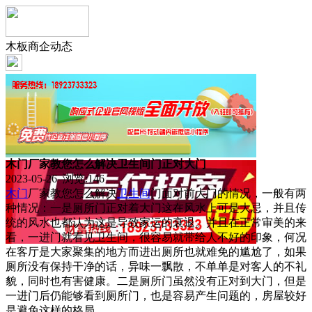
木板商企动态
木门厂家教您怎么解决卫生间门正对大门
2023-05-26 浏览:
146
木门
厂家教您怎么解决
卫生间
门面对前大门的情况，一般有两
种情况：一是厕所门正对着大门这在风水上可是大忌，并且传
统的风水也都认为这是导致家运的衰退。并且在正常审美的来
看，一进门就看见卫生间，很容易就带给人不好的印象，何况
在客厅是大家聚集的地方而进出厕所也就难免的尴尬了，如果
厕所没有保持干净的话，异味一飘散，不单单是对客人的不礼
貌，同时也有害健康。二是厕所门虽然没有正对到大门，但是
一进门后仍能够看到厕所门，也是容易产生问题的，房屋较好
是避免这样的格局。