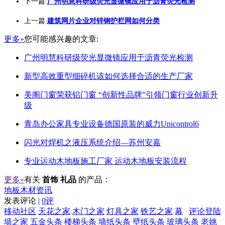
下一篇:
广州明慧科研级荧光显微镜应用于沥青荧光检测
上一篇:
建筑网片企业对锌钢护栏网如何分类
更多»
您可能感兴趣的文章:
广州明慧科研级荧光显微镜应用于沥青荧光检测
新型高效重型细碎机该如何选择合适的生产厂家
美阁门窗荣获铝门窗 “创新性品牌”引领门窗行业创新升
级
青岛办公家具专业设备德国原装的威力Unicontrol6
闪光对焊机之液压系统介绍—苏州安嘉
专业运动木地板施工厂家 运动木地板安装流程
更多»
有关
首饰 礼品
的产品：
地板木材资讯
发表评论 |
0评
移动社区
天花之家
木门之家
灯具之家
铁艺之家
幕
评论登陆
墙之家
五金头条
楼梯头条
墙纸头条
壁纸头条
玻璃头条
老姚