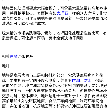
地坪固化处理后硬度大幅度提升，可承受大量流量的高频率使
用，并且越用越亮。表面拥有如
大理石
一样的迷人光泽，非常
漂亮档次高。固化后的地坪易清洁易保养，平常只需要拿清水
清洗即可，降低保洁成本。
经大量的市场实践和客户反映，地坪固化处理后性价比高，有
质量保证，可让超市商场一劳永逸解决地坪问题。
相关
建材
词条解释：
地坪
地坪是底层房间与土层相接触的部分，它承受底层房间的荷
载，要求具有一定的强度和刚度，并具有
防潮
、
防水
、保暖、
耐磨的性能。地层和建筑物室外场地有密切的关系，要处理好
地坪与平台、台阶及建筑物沿边场地的关系，使建筑物与场地
交接明确，整体和谐。地坪适用于一些对于卫生条件要求比较
高的场所比如说医院地面、食品厂车间地面、制药厂车间地
面、实验楼地面、机房地面等；和要求抗冲压抗腐蚀耐磨的地