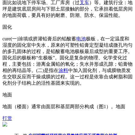
面比如说地下停车场、工厂库房（过
叉车
）等。建筑行业：地
坪是建筑底层房间与下部土层接触的部分，它承担着低层房间
的地面荷载，要具有好的耐磨、防潮、防水、保温性能。
固化
cure(一)涂填或挤灌铅膏后的铅酸蓄
电池
极板，在一定温度和
湿度的固化室中失水，原来的可塑性铅膏定型凝结成微孔均匀
的多孔固体的过程，是铅酸蓄电池极板最后成型的重要工序。
固化后的极板称“生极板”。固化是复杂的物理、化学变化过
程，主要包括：游离金属铅的氧化；失水并形成孔隙；铅膏物
相的再结晶等。(二)是指在
涂料
中加入固化剂，与成膜物质发
生交联反应而干燥成膜的过程。这一过程是依靠合成树脂和固
化剂分子结构上的活性基团来实现的。
地面
地面（楼面）通常由面层和基层两部分构成（图1）。地面
打赏