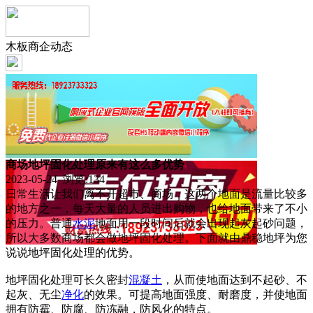
木板商企动态
商场地坪固化处理原来有这么多优势
2023-05-24 浏览:
134
日常生活让我们离不开超市、商场，这两个地面是流量比较多
的地方之一，每天大量的人员进出购物，也给地面带来了不小
的压力。普通
水泥
地面用一段时间后就会出现起灰起砂问题，
所以大多数商场都会做地坪固化处理。下面就由鼎稳地坪为您
说说地坪固化处理的优势。
地坪固化处理可长久密封
混凝土
，从而使地面达到不起砂、不
起灰、无尘
净化
的效果。可提高地面强度、耐磨度，并使地面
拥有防霉、防腐、防冻融，防风化的特点。