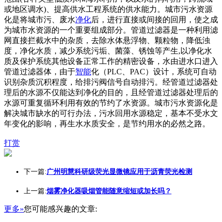
或地区调水)、提高供水工程系统的供水能力。城市污水资源
化是将城市污、废水
净化
后，进行直接或间接的回用，使之成
为城市水资源的一个重要组成部分。管道过滤器是一种利用滤
网直接拦截水中的杂质，去除水体悬浮物、颗粒物，降低浊
度，净化水质，减少系统污垢、菌藻、锈蚀等产生,以净化水
质及保护系统其他设备正常工作的精密设备，水由进水口进入
管道过滤器体，由于
智能
化（PLC、PAC）设计，系统可自动
识别杂质沉积程度，给排污阀信号自动排污。经管道过滤器处
理后的水源不仅能达到净化的目的，且经管道过滤器处理后的
水源可重复循环利用有效的节约了水资源。城市污水资源化是
解决城市缺水的可行办法，污水回用水源稳定，基本不受水文
年变化的影响，再生水水质安全，是节约用水的必然之路。
打赏
下一篇:
广州明慧科研级荧光显微镜应用于沥青荧光检测
上一篇:
烟雾净化器吸烟管能随意缩短或加长吗？
更多»
您可能感兴趣的文章: