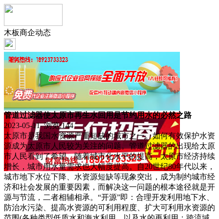
木板商企动态
管道过滤器使太原市再生水回用是节约用水的必然之路
2023-05-11 浏览:
144
太原市是我国水资源严重短缺的城市之一。如何有效保护水资
源成为太原市人民较为关注的问题。管道过滤器的出现给太原
市人民看到了希望。随着城市化水平的提高，太原市经济持续
增长，城市用水量需求也大幅度提高。自20世纪80年代以来，
城市地下水位下降、水资源短缺等现象突出，成为制约城市经
济和社会发展的重要因素，而解决这一问题的根本途径就是开
源与节流，二者相辅相承。“开源”即：合理开发利用地下水、
防治水污染、提高水资源的可利用程度、扩大可利用水资源的
范围(各种类型低质水和海水利用，以及水的再利用；跨流域