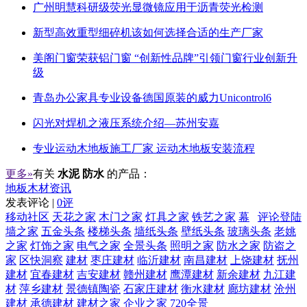
广州明慧科研级荧光显微镜应用于沥青荧光检测
新型高效重型细碎机该如何选择合适的生产厂家
美阁门窗荣获铝门窗 “创新性品牌”引领门窗行业创新升
级
青岛办公家具专业设备德国原装的威力Unicontrol6
闪光对焊机之液压系统介绍—苏州安嘉
专业运动木地板施工厂家 运动木地板安装流程
更多»
有关
水泥 防水
的产品：
地板木材资讯
发表评论 |
0评
移动社区
天花之家
木门之家
灯具之家
铁艺之家
幕
评论登陆
墙之家
五金头条
楼梯头条
墙纸头条
壁纸头条
玻璃头条
老姚
之家
灯饰之家
电气之家
全景头条
照明之家
防水之家
防盗之
家
区快洞察
建材
枣庄建材
临沂建材
南昌建材
上饶建材
抚州
建材
宜春建材
吉安建材
赣州建材
鹰潭建材
新余建材
九江建
材
萍乡建材
景德镇陶瓷
石家庄建材
衡水建材
廊坊建材
沧州
建材
承德建材
建材之家
企业之家
720全景