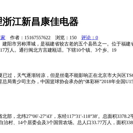
理浙江新昌康佳电器
之家
作者：15167557622 浏览：
150
评论：0
潭城，是福建省较古老的五个县邑之一。位于福建省北部，北纬27°06′-
2.17万人。通行闽北方言建瓯话。下辖10个镇、3个乡、19
夏已过，天气逐渐转凉，但是丝毫不能影响正在北京市大兴区TSC
总局青少司主办，中国篮球协会承办的“体彩杯”2018年全国U
°06′-27°43′，东经117°31′-118°38′。总面积337
个自治村、14个居委会及3个国营农场。总人口33.77万人，面积3