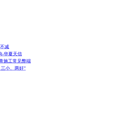
量不减
响-华夏天信
沥青施工常见弊端
、三小、两好”