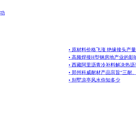
功
• 原材料价格飞涨 绝缘接头产
• 高频焊接H型钢房地产业的影
• 西藏阿里沥青冷补料解决热
• 郑州科威耐材产品宗旨“三耐
• 别墅凉亭风水你知多少