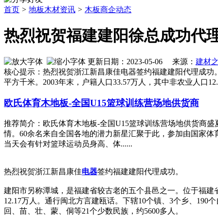
首页
>
地板木材资讯
>
木板商企动态
热烈祝贺福建建阳徐总成功代
更新日期：2023-05-06 来源：
建材
核心提示：热烈祝贺浙江新昌康佳电器签约福建建阳代理成功。建阳市另称
平方千米。2003年末，户籍人口33.57万人，其中非农业人口1
欧氏体育木地板-全国U15篮球训练营场地供货商
推荐简介：欧氏体育木地板-全国U15篮球训练营场地供货商盛
情。60余名来自全国各地的潜力新星汇聚于此，参加由国家体育
当天会有针对篮球运动员身高、体......
热烈祝贺浙江新昌康佳
电器
签约福建建阳代理成功。
建阳市另称潭城，是福建省较古老的五个县邑之一。位于福建省北部，北纬27
12.17万人。通行闽北方言建瓯话。下辖10个镇、3个乡、190
回、苗、壮、蒙、侗等21个少数民族，约5600多人。