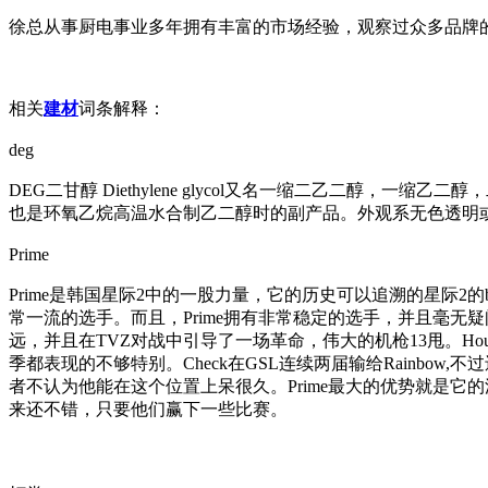
徐总从事厨电事业多年拥有丰富的市场经验，观察过众多品牌
相关
建材
词条解释：
deg
DEG二甘醇 Diethylene glycol又名一缩二乙二醇，一缩乙二醇
也是环氧乙烷高温水合制乙二醇时的副产品。外观系无色透明
Prime
Prime是韩国星际2中的一股力量，它的历史可以追溯的星际2的b
常一流的选手。而且，Prime拥有非常稳定的选手，并且毫无疑
远，并且在TVZ对战中引导了一场革命，伟大的机枪13甩。Hou
季都表现的不够特别。Check在GSL连续两届输给Rainbow,不
者不认为他能在这个位置上呆很久。Prime最大的优势就是它的深度
来还不错，只要他们赢下一些比赛。