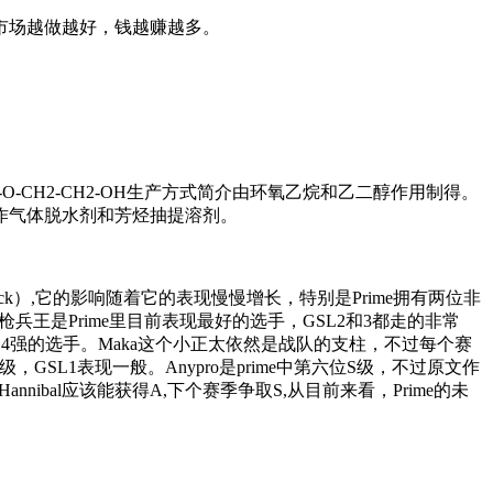
市场越做越好，钱越赚越多。
yjCH2-O-CH2-CH2-OH生产方式简介由环氧乙烷和乙二醇作用制得。
作气体脱水剂和芳烃抽提溶剂。
ck）,它的影响随着它的表现慢慢增长，特别是Prime拥有两位非
王是Prime里目前表现最好的选手，GSL2和3都走的非常
SL4强的选手。Maka这个小正太依然是战队的支柱，不过每个赛
，GSL1表现一般。Anypro是prime中第六位S级，不过原文作
ibal应该能获得A,下个赛季争取S,从目前来看，Prime的未