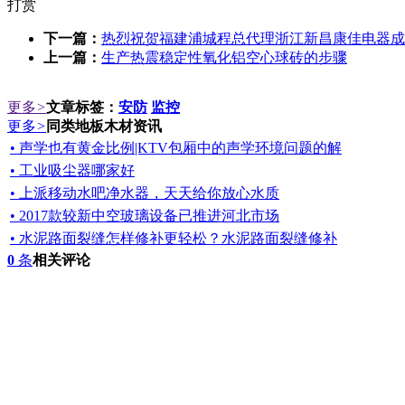
打赏
下一篇：
热烈祝贺福建浦城程总代理浙江新昌康佳电器成
上一篇：
生产热震稳定性氧化铝空心球砖的步骤
更多
>
文章标签：
安防
监控
更多
>
同类地板木材资讯
• 声学也有黄金比例|KTV包厢中的声学环境问题的解
• 工业吸尘器哪家好
• 上派移动水吧净水器，天天给你放心水质
• 2017款较新中空玻璃设备已推进河北市场
• 水泥路面裂缝怎样修补更轻松？水泥路面裂缝修补
0
条
相关评论