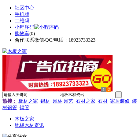
社区中心
手机版
二维码
小程序码
购物车
(
0
)
合作联系微信/QQ/电话：18923733323
1
2
热搜：
板材之家
铝材
园林,园艺
石材之家
石材
家居装修
装
材钢管
钢管
木板之家
地板木材资讯