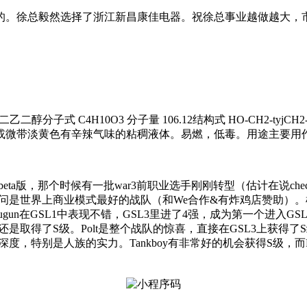
的。徐总毅然选择了浙江新昌康佳电器。祝徐总事业越做越大，
，二乙二醇分子式 C4H10O3 分子量 106.12结构式 HO-CH2-t
或微带淡黄色有辛辣气味的粘稠液体。易燃，低毒。用途主要用
eta版，那个时候有一批war3前职业选手刚刚转型（估计在说che
问是世界上商业模式最好的战队（和We合作&有炸鸡店赞助）。枪兵
gun在GSL1中表现不错，GSL3里进了4强，成为第一个进入G
过还是取得了S级。Polt是整个战队的惊喜，直接在GSL3上获得了S级
，特别是人族的实力。Tankboy有非常好的机会获得S级，而Hann