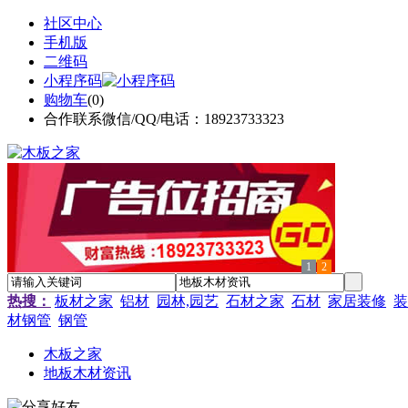
社区中心
手机版
二维码
小程序码
购物车
(
0
)
合作联系微信/QQ/电话：18923733323
1
2
热搜：
板材之家
铝材
园林,园艺
石材之家
石材
家居装修
装
材钢管
钢管
木板之家
地板木材资讯