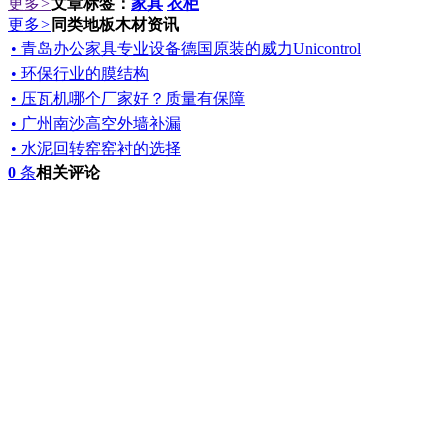
更多
>
文章标签：
家具
衣柜
更多
>
同类地板木材资讯
• 青岛办公家具专业设备德国原装的威力Unicontrol
• 环保行业的膜结构
• 压瓦机哪个厂家好？质量有保障
• 广州南沙高空外墙补漏
• 水泥回转窑窑衬的选择
0
条
相关评论