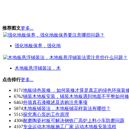
推荐图文
更多...
强化地板保养，强化地
木地板悬浮铺装法，木
点击排行
更多...
817
1
地板绿色装修 ，如何装修才算是真正的绿色环保装
676
2
铺装木地板安装，铺装木地板遇到地面不平整如何修
646
3
外墙真石漆概述及选购注意事项
587
4
木地板铺装法，木地板铺花样装法有哪些？
551
5
探究离心泵的工作原理
430
6
耐磨陶瓷衬板可解决钢铁厂高炉上料小车防磨问题
410
7
专业运动木地板施工厂家 运动木地板安装流程