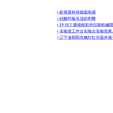
• 欧视显科技镜面电视
• 硅酸钙板吊顶的利弊
• PP PET 眼镜框彩色印刷机
• 实验室工作台实验台实验室
• 辽宁省朝阳市枫叶红光面外