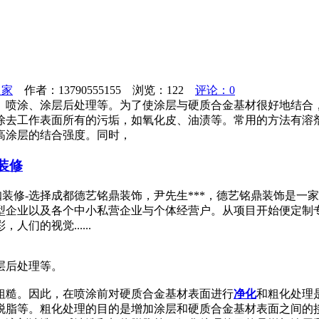
之家
作者：13790555155 浏览：
122
评论：0
、喷涂、涂层后处理等。为了使涂层与硬质合金基材很好地结合
除去工作表面所有的污垢，如氧化皮、油渍等。常用的方法有溶
高涂层的结合强度。同时，
装修
网咖装修-选择成都德艺铭鼎装饰，尹先生***，德艺铭鼎装饰是
型企业以及各个中小私营企业与个体经营户。从项目开始便定制
们的视觉......
层后处理等。
粗糙。因此，在喷涂前对硬质合金基材表面进行
净化
和粗化处理
脱脂等。粗化处理的目的是增加涂层和硬质合金基材表面之间的