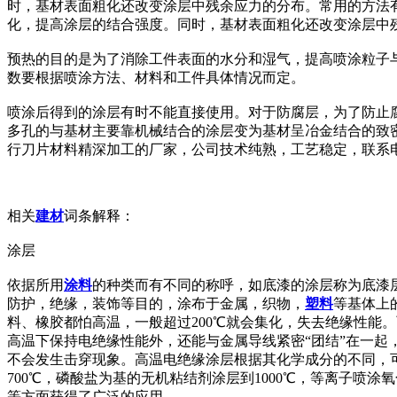
时，基材表面粗化还改变涂层中残余应力的分布。常用的方法
化，提高涂层的结合强度。同时，基材表面粗化还改变涂层中
预热的目的是为了消除工件表面的水分和湿气，提高喷涂粒子
数要根据喷涂方法、材料和工件具体情况而定。
喷涂后得到的涂层有时不能直接使用。对于防腐层，为了防止
多孔的与基材主要靠机械结合的涂层变为基材呈冶金结合的致
行刀片材料精深加工的厂家，公司技术纯熟，工艺稳定，联系电话*
相关
建材
词条解释：
涂层
依据所用
涂料
的种类而有不同的称呼，如底漆的涂层称为底漆层
防护，绝缘，装饰等目的，涂布于金属，织物，
塑料
等基体上
料、橡胶都怕高温，一般超过200℃就会集化，失去绝缘性能
高温下保持电绝缘性能外，还能与金属导线紧密“团结”在一起
不会发生击穿现象。高温电绝缘涂层根据其化学成分的不同，可
700℃，磷酸盐为基的无机粘结剂涂层到1000℃，等离子喷
等方面获得了广泛的应用。