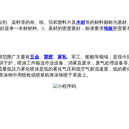
黏剂、染料等的布、纸、箔和塑料片及
木材
等的材料都称为基材
好是单一木材材种。3、基材的密度要好，标准要求
地板
密度要
用范围广主要有
五金
、
塑胶
、
家私
、军工、船舶等领域，是现今
/烘干炉，喷涂工件输送作业设备，消雾及废水，废气处理设备等
流量低压力雾化喷涂是低的雾化气压和低空气射流速度，低的雾
在轻革涂饰中用喷枪或喷浆机将涂饰喷于革面上。