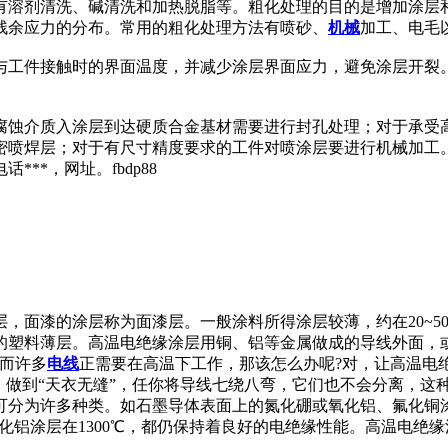
有溶剂清洗、碱清洗和加热脱脂等。粗化处理的目的是增加涂层
残余应力的分布。常用的粗化处理方法有喷砂、
机械
加工、电毛
与工件接触时的界面温度，并减少涂层界面应力，避免涂层开裂
腐蚀介质入涂层到达硬质合金基材需要进行封孔处理；对于承受
密喷焊层；对于有尺寸精度要求的工件对喷涂层要进行机械加工
**，网址。fbdp88
，面漆的涂层称为面漆层。一般涂料所得涂层较薄，约在20~5
的塑料薄层。高温电绝缘涂层用铜、铝等金属做成的导线外面，
。而许多
电线
正需要在高温下工作，那该怎么办呢?对，让高温电
，做到“天衣无缝”，任你将导线七绕八弯，它们也不会分离，这
分为许多种类。如石墨导体表面上的氮化硼或氧化铝、氟化铜涂
涂氧化铝涂层在1300℃，都仍保持着良好的电绝缘性能。高温电绝