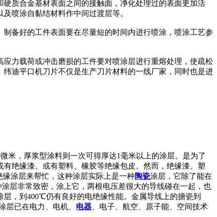
和硬质合金基材表面之间的接触面，净化处理过的表面更加活
以及喷涂自黏结材料作中间过渡层等。
。制备好的工件表面要在尽量短的时间内进行喷涂，喷涂工艺参
高应力载荷或冲击磨损的工件要对喷涂层进行重熔处理，使疏松
。纬迪平口机刀片不仅是生产刀片材料的一线厂家，同时也是进
0微米，厚浆型涂料则一次可得厚达1毫米以上的涂层。是为了
或有绝缘漆、或有塑料、橡胶等绝缘包皮。然而，绝缘漆、塑
绝缘涂层来帮忙，这种涂层实际上是一种
陶瓷
涂层，它除了能在
种涂层非常致密，涂上它，两根电压差很大的导线碰在一起，也
层，到400℃仍有良好的电绝缘性能。金属导线上的搪瓷到
缘涂层已在电力、电机、
电器
、电子、航空、原子能、空间技术