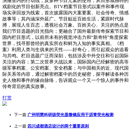
演播室内的行动线，及多种节目元素的使用，从而形成独特的
戏剧化的节目创新亮点。BTV档案节目形式以案件和事件现
场实录回放为线索，首次披露国内大案要案、社会传奇、情感
故事等；其内涵深外延广。节目贴近百姓生活，紧跟时代脉
搏，展现人生百态，透视社会万象。百姓关心、关注的热点是
我们节目选题的目光指向；更融合了国外最新传奇探索节目和
国内栏目形式，以前所未有的视觉冲击力和“新奇特”角度探索
世界，找寻那曾经的真实所在和鲜为人知的事实真相。《档
案》利用人类与生俱来的天性——好奇心，而引起观众的追看
与共鸣。栏目选题广泛而深刻，包括涉及中外交往和引起国际
关注的内容；第二次世界大战以来，国际国内已经解密的高等
级军事档案、公安档案、安全档案；与中国相关的近、现代国
际关系等内容，通过解密档案中的历史秘密，探寻解读各种历
史人物和事件的缘由脉络，告诉观众一个又一个惊人的事件和
传奇背后的真实故事。
打赏
下一篇:
广州明慧科研级荧光显微镜应用于沥青荧光检测
上一篇:
四川成都酒店设计的两个重要原则