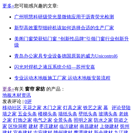
更多»
您可能感兴趣的文章:
广州明慧科研级荧光显微镜应用于沥青荧光检测
新型高效重型细碎机该如何选择合适的生产厂家
美阁门窗荣获铝门窗 “创新性品牌”引领门窗行业创新升
级
青岛办公家具专业设备德国原装的威力Unicontrol6
闪光对焊机之液压系统介绍—苏州安嘉
专业运动木地板施工厂家 运动木地板安装流程
更多»
有关
窗帘 家纺
的产品：
地板木材资讯
发表评论 |
0评
移动社区
天花之家
木门之家
灯具之家
铁艺之家
幕
评论登陆
墙之家
五金头条
楼梯头条
墙纸头条
壁纸头条
玻璃头条
老姚
之家
灯饰之家
电气之家
全景头条
照明之家
防水之家
防盗之
家
区快洞察
建材
枣庄建材
临沂建材
南昌建材
上饶建材
抚州
建材
宜春建材
吉安建材
赣州建材
鹰潭建材
新余建材
九江建