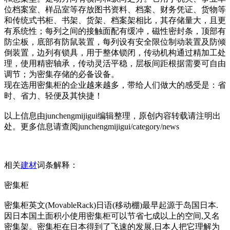
位档案室、样品室等存放图书资料、档案、财务凭证、货物等
和传统式书柜、书架、货架、档案架相比，其存储量大，且更
有系统性；每列之间的接触面配有缓冲，磁性密封条，顶部有
防尘板，底部有防鼠装置，每列设有安全限位制动装置及防倾
倒装置，边列有锁具，用于整体锁闭，传动机构通过精加工处
理，使用精密轴承，传动灵活平稳，层板间距根据需要可自由
调节；为密集存储的必备设备。
现在选用密集柜的企业越来越多，带给人们做大的感受是：省
时、省力、轻便及其快捷！
以上信息由junchengmijigui编辑整理，原创内容转载请注明出
处。更多信息请查阅junchengmijigui/category/news
相关
建材
词条解释：
密集柜
密集柜英文(MovableRack)日语(移动棚)最早起源于岛国日本.
因日本国土面积小使用密集柜可以节省七成以上的空间,又名
密集架。密集柜在日本得到了飞速的发展,日本人把它理解为