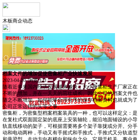
木板商企动态
档案文件的增加促使密集柜产业快速发展
2023-04-20 浏览:
121
随着近年来国内经济发展越来越快，大小密集柜生产厂家正在
不断的增加，并在一天天的茁壮成长。因此公司的档案文件也
随之不断增加。如何能够合理有序的保存档案资料也就成为了
公司正常运转的头等之事。
密集柜，为密集型档案档案装具的一种，也可以这样定义：是
在复柱式双面固定架的底座上安装轴轮，能沿地面铺设的小导
轨直线移动的架子，可根据需要将多个架子靠拢或分开。分手
动和电动两种，手动又有手摇式和手推式，手推式又分轨道型
和悬梁型。走动方向有横向和纵向之分。它用于机关、事业单