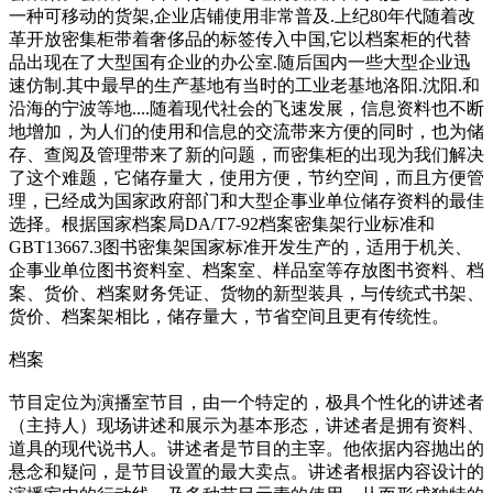
一种可移动的货架,企业店铺使用非常普及.上纪80年代随着改
革开放密集柜带着奢侈品的标签传入中国,它以档案柜的代替
品出现在了大型国有企业的办公室.随后国内一些大型企业迅
速仿制.其中最早的生产基地有当时的工业老基地洛阳.沈阳.和
沿海的宁波等地....随着现代社会的飞速发展，信息资料也不断
地增加，为人们的使用和信息的交流带来方便的同时，也为储
存、查阅及管理带来了新的问题，而密集柜的出现为我们解决
了这个难题，它储存量大，使用方便，节约空间，而且方便管
理，已经成为国家政府部门和大型企事业单位储存资料的最佳
选择。根据国家档案局DA/T7-92档案密集架行业标准和
GBT13667.3图书密集架国家标准开发生产的，适用于机关、
企事业单位图书资料室、档案室、样品室等存放图书资料、档
案、货价、档案财务凭证、货物的新型装具，与传统式书架、
货价、档案架相比，储存量大，节省空间且更有传统性。
档案
节目定位为演播室节目，由一个特定的，极具个性化的讲述者
（主持人）现场讲述和展示为基本形态，讲述者是拥有资料、
道具的现代说书人。讲述者是节目的主宰。他依据内容抛出的
悬念和疑问，是节目设置的最大卖点。讲述者根据内容设计的